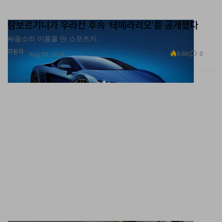
람보르기니가 우라칸 후속 ‘테메라리오’를 공개했다
싸움소의 이름을 딴 스포츠카.
자동차
8.6K
0
Aug 20, 2024