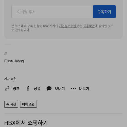
구독하기
본 뉴스레터 구독 신청에 따라 자사의
개인정보수집
관련
이용약관
에 동의한 것으
로 간주됩니다.
글
Euna Jeong
기사 공유
링크
공유
보내기
더보기
슈 서전
에어 조던
HBX에서 쇼핑하기