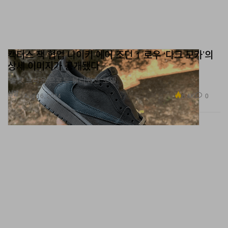
캑터스 잭 협업 나이키 에어 조던 1 로우 ‘다크 모카’의
상세 이미지가 공개됐다
‘벨벳 브라운’으로도 불리워진 모델.
신발
6.4K
0
Aug 16, 2024