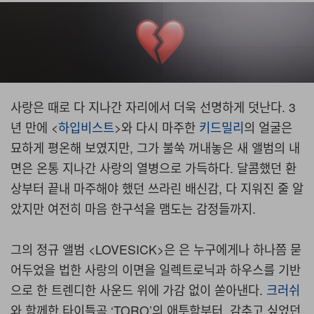
키드밀리 인터뷰: 지나간 사랑에 대하
여
새로운 POV의 시작부터 앨범에 대한 이야기까지.
사랑은 때로 다 지나간 자리에서 더욱 선명하게 덧난다. 3
년 만에 <
하입비스트
>와 다시 마주한
키드밀리
의 얼굴은
묘하게 평온해 보였지만, 그가 불쑥 꺼내놓은 새 앨범의 내
면은 온통 지나간 사랑의 열병으로 가득하다. 달콤했던 환
상부터 끝내 마주해야 했던 쓰라린 배신감, 다 지워진 줄 알
았지만 여전히 마음 한구석을 맴도는 감정들까지.
그의 정규 앨범 <LOVESICK>은 은 누구에게나 하나쯤 묻
어두었을 법한 사랑의 이면을 일렉트로닉과 하우스를 기반
으로 한 트렌디한 사운드 위에 가감 없이 쏟아낸다.
크러쉬
와 함께한 타이틀곡 ‘TORO’의 애틋함부터, 감추고 싶었던