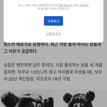
또 내가 그 사람을 어떻게 생각하느냐에 따라 정말 다르게
본 뉴스레터 구독 신청에 따라 자사의
개인정보수집
관련
이용약관
받아들여질 수 있다고 생각한다. 좋은 피드백이든 나쁜 피
에 동의한 것으로 간주됩니다.
드백이든 자체가 스트레스로 다가오는 경우가 대부분이라
구독하기
듣더라도 금방 까먹는다. 언젠가부터 스트레스로 다가오는
걸 그냥 까먹어버리는 능력이 생겼다.
나중에 하기
위스키 애호가로 유명하다. 최근 가장 즐겨 마시는 보틀과
그 이유가 궁금하다.
요즘은 웬만하면 금주 중이다. 가장 좋아하는 보틀 세 개를
꼽자면, 하쿠슈 12년(니트 말고 하이볼로 마셨을 때), 보모
어 22년 체인질링, 라프로익 18년 구형.