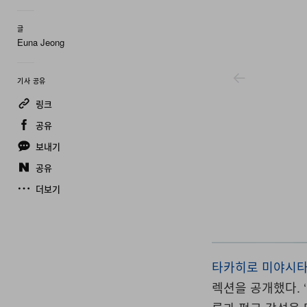
글
Euna Jeong
기사 공유
링크
공유
보내기
공유
더보기
Number (n)ine
타카히로 미야시
렉션을 공개했다
.