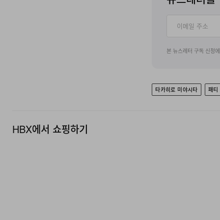
본 뉴스레터 구독 신청
타카히로 미야시타
패티
HBX에서 쇼핑하기