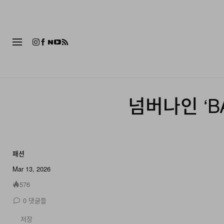
패션
넘버나인 ‘BA
패션
10 of 10
Mar 13, 2026
576
0
댓글들
저장