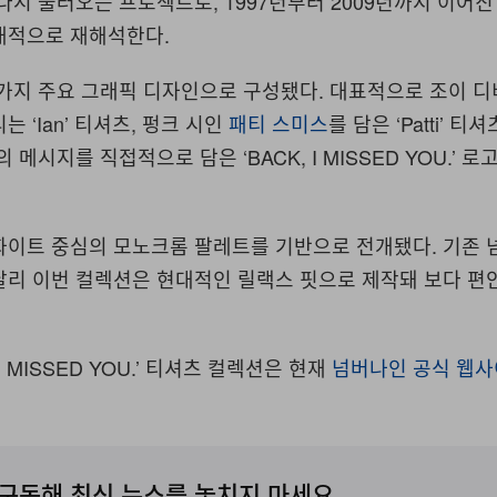
 다시 불러오는 프로젝트로
, 1997
년부터
2009
년까지 이어진
대적으로 재해석한다
.
 가지 주요 그래픽 디자인으로 구성됐다
.
대표적으로 조이 디
리는
‘Ian’
티셔츠
,
펑크 시인
패티 스미스
를 담은
‘Patti’
티셔
의 메시지를 직접적으로 담은
‘BACK, I MISSED YOU.’
로고
화이트 중심의 모노크롬 팔레트를 기반으로 전개됐다
.
기존 
달리 이번 컬렉션은 현대적인 릴랙스 핏으로 제작돼 보다 편
I MISSED YOU.’
티셔츠
컬렉션은
현재
넘버나인
공식
웹사
구독해 최신 뉴스를 놓치지 마세요