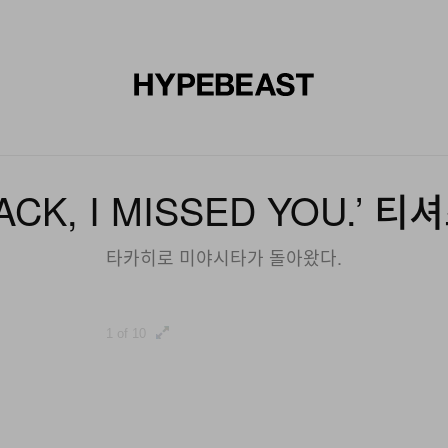
신발
미술
디자인
음악
라이프스타일
브랜드
온라
CK, I MISSED YOU.’ 
타카히로 미야시타가 돌아왔다.
1 of 10