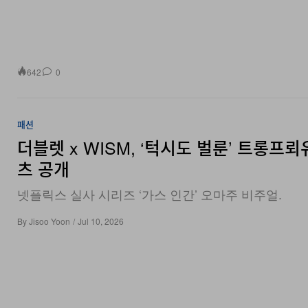
642
0
패션
더블렛 x WISM, ‘턱시도 벌룬’ 트롱프뢰
츠 공개
넷플릭스 실사 시리즈 ‘가스 인간’ 오마주 비주얼.
By
Jisoo Yoon
/
Jul 10, 2026
398
0