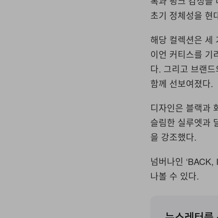
록과 펑크 감성을
초기 정체성을 현
해당 컬렉션은 세
이언 커티스를 기
다
.
그리고 브랜드
함께 선보여졌다
.
디자인은 블랙과 
슬림한 실루엣과 
을 강조했다
.
넘버나인
‘BACK, 
나볼
수
있다
.
뉴스레터를 