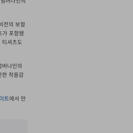
 넘버나인의
비전의 보컬
츠가 포함됐
 티셔츠도
넘버나인의
안한 착용감
이트
에서
만