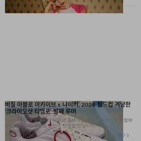
버질 아블로 아카이브 x 나이키, 2026 월드컵 겨냥한
'크라이오샷 티엠포' 발매 루머
버질 아블로의 상징적인 미학과 클래식한 축구 헤리티지가 결합해
올여름 가장 주목받을 신작이 탄생할 전망이다.
신발
960
0
Mar 31, 2026