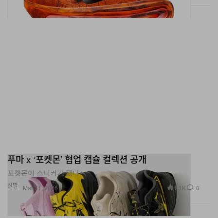
푸마 x ‘포켓몬’ 협업 캡슐 컬렉션 공개
포켓몬이 스니커가 됐다.
신발
1.1K
0
Mar 31, 2026