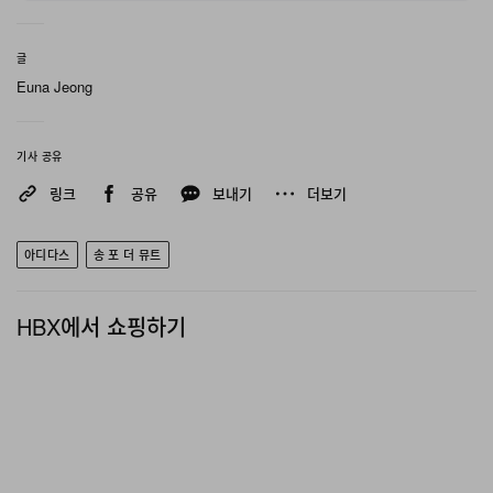
글
Euna Jeong
기사 공유
링크
공유
보내기
더보기
아디다스
송 포 더 뮤트
HBX에서 쇼핑하기