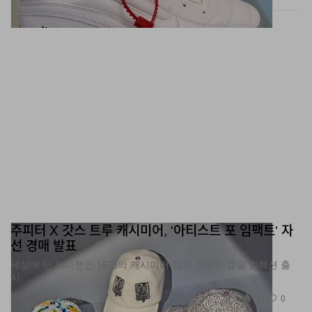
주피터 X 갓스 트루 캐시미어, '아티스트 포 임팩트' 자
선 경매 발표
세상에 단 하나뿐인 16개의 캐시미어 캡과 한정판 캡슐 컬렉션 출
시.
패션
141
0
Mar 31, 2026