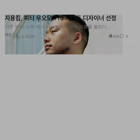
지용킴, 피티 우오모 110 게스트 디자이너 선정
시몬 로샤, 느와 케이 니노미야와 함께 이름을 올린다.
패션
426
0
Apr 2, 2026