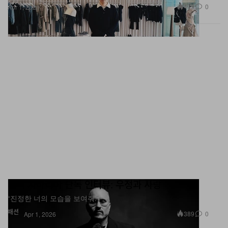
479
0
Apr 1, 2026
윌리 차바리아 단독 인터뷰: 우정과 사랑
“진정한 너의 모습을 보여줘.”
패션
389
0
Apr 1, 2026