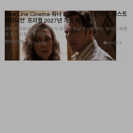
New Line Cinema·워너 브라더스, ‘더 컨저링: 퍼스트
커뮤니언’ 프리퀄 2027년 개봉 확정
개릿 웨어링과 어맨다 픽스가 초자연 현상 조사관 에드·로레인 워렌
의 젊은 시절을 연기한다.
엔터테인먼트
339
0
Jul 15, 2026