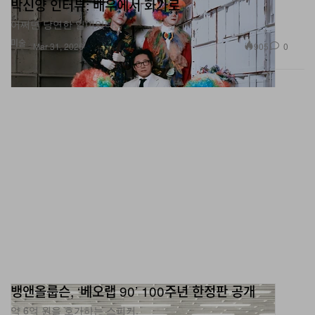
박신양 인터뷰: 배우에서 화가로
어쩌면 당연한 일이었다.
미술
905
0
Mar 31, 2026
뱅앤올룹슨, ‘베오랩 90’ 100주년 한정판 공개
약 6억 원을 호가하는 스피커.