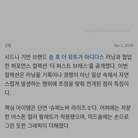
Song For The Mute/Adidas
신발
Apr 2, 2026
시드니 기반 브랜드
송 포 더 뮤트
가
아디다스
러닝과 협업
한 퍼포먼스 컬렉션
‘
더 퍼스트 브레스
’
를 공개했다
.
이번
컬렉션은 러닝을 기록이나 경쟁이 아닌 일상 속에서 자연
스럽게 발생하는 행위에 초점을 맞춰 전개된 점이 특징이
다
.
핵심 아이템은 단연
‘
슈퍼노바 라이즈
3’
다
.
어퍼에는 차분
한 어스톤 컬러 팔레트가 적용됐으며
,
미드솔에는 손으로
그린 듯한 그래픽이 더해졌다
.