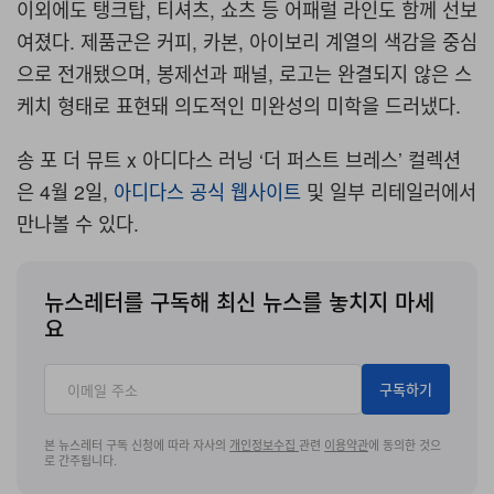
이외에도 탱크탑
,
티셔츠
,
쇼츠 등 어패럴 라인도 함께 선보
여졌다
.
제품군은 커피
,
카본
,
아이보리 계열의 색감을 중심
으로 전개됐으며
,
봉제선과 패널
,
로고는 완결되지 않은 스
케치 형태로 표현돼 의도적인 미완성의 미학을 드러냈다
.
송 포 더 뮤트
x
아디다스 러닝
‘
더 퍼스트 브레스
’
컬렉션
은
4
월
2
일
,
아디다스 공식 웹사이트
및 일부 리테일러에서
만나볼 수 있다
.
뉴스레터를 구독해 최신 뉴스를 놓치지 마세
요
구독하기
본 뉴스레터 구독 신청에 따라 자사의
개인정보수집
관련
이용약관
에 동의한 것으
로 간주됩니다.