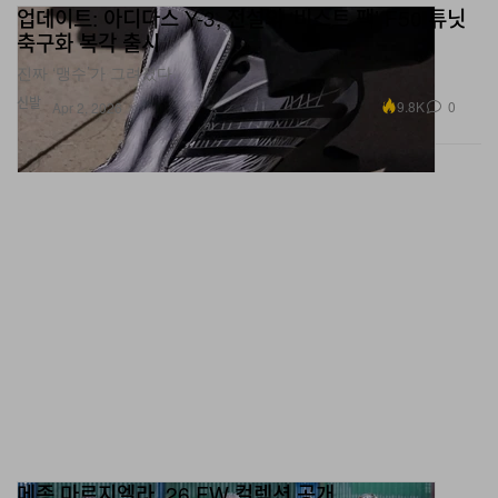
업데이트: 아디다스 Y-3, 전설의 ‘비스트 팩’ F50 튜닛
축구화 복각 출시
진짜 ‘맹수’가 그려졌다.
신발
9.8K
0
Apr 2, 2026
메종 마르지엘라, 26 FW 컬렉션 공개