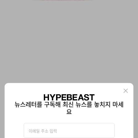
슈프림 x DJ 스크류 컬렉션 공개
‘Chopped and Screwed’ 사운드의 선구자.
뉴스레터를 구독해 최신 뉴스를 놓치지 마세
패션
459
0
Apr 1, 2026
요