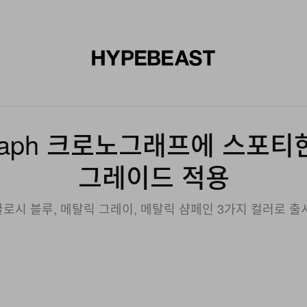
신발
미술
디자인
음악
라이프스타일
브랜드
온라
alegraph 크로노그래프에 스포티
그레이드 적용
글로시 블루, 메탈릭 그레이, 메탈릭 샴페인 3가지 컬러로 출시