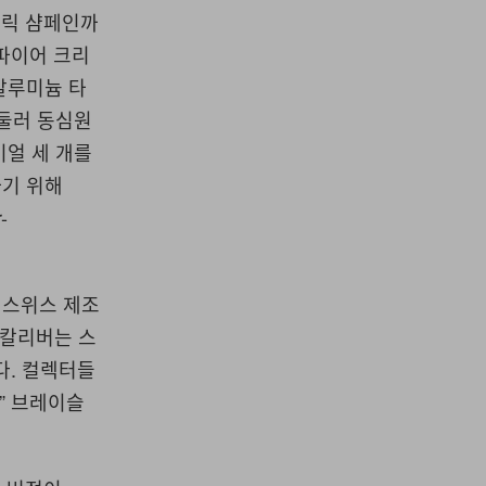
메탈릭 샴페인까
사파이어 크리
알루미늄 타
 둘러 동심원
이얼 세 개를
하기 위해
-
 스위스 제조
션 칼리버는 스
다. 컬렉터들
e” 브레이슬