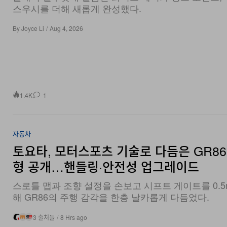
By
Joyce Li
/
Aug 4, 2026
1.4K
1
자동차
토요타, 모터스포츠 기술로 다듬은 GR86
형 공개…핸들링·안전성 업그레이드
스로틀 맵과 조향 설정을 손보고 시프트 게이트를 0.5
해 GR86의 주행 감각을 한층 날카롭게 다듬었다.
3 출처들
/
8 Hrs ago