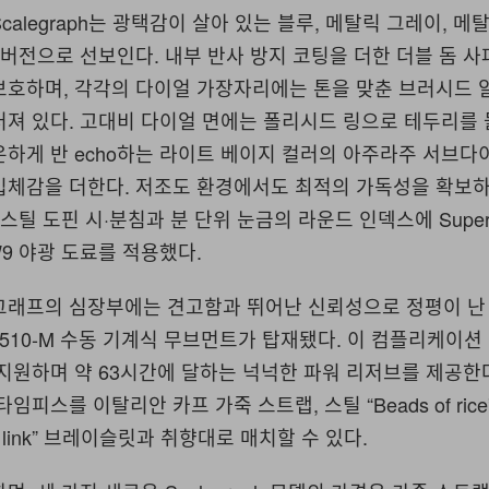
calegraph는 광택감이 살아 있는 블루, 메탈릭 그레이, 
 버전으로 선보인다. 내부 반사 방지 코팅을 더한 더블 돔 
보호하며, 각각의 다이얼 가장자리에는 톤을 맞춘 브러시드 
러져 있다. 고대비 다이얼 면에는 폴리시드 링으로 테두리를
하게 반 echo하는 라이트 베이지 컬러의 아주라주 서브다
입체감을 더한다. 저조도 환경에서도 최적의 가독성을 확보
드 스틸 도핀 시·분침과 분 단위 눈금의 라운드 인덱스에 Super
GW9 야광 도료를 적용했다.
그래프의 심장부에는 견고함과 뛰어난 신뢰성으로 정평이 난
 SW510-M 수동 기계식 무브먼트가 탑재됐다. 이 컴플리케이
지원하며 약 63시간에 달하는 넉넉한 파워 리저브를 제공한
임피스를 이탈리안 카프 가죽 스트랩, 스틸 “Beads of ric
at link” 브레이슬릿과 취향대로 매치할 수 있다.