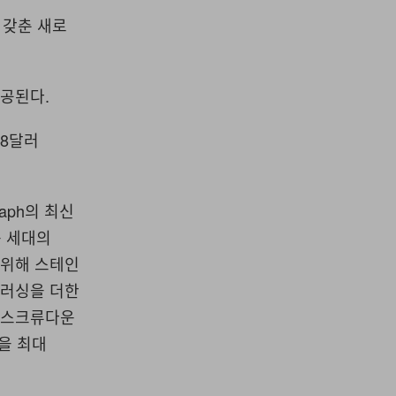
를 갖춘 새로
제공된다.
18달러
raph의 최신
운 세대의
을 위해 스테인
브러싱을 더한
에 스크류다운
을 최대