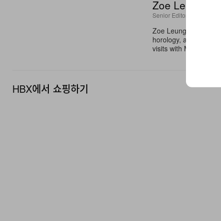
Zoe Leung
Senior Editor
Zoe Leung is a Senior
horology, art, design
visits with Maisons li
HBX에서 쇼핑하기