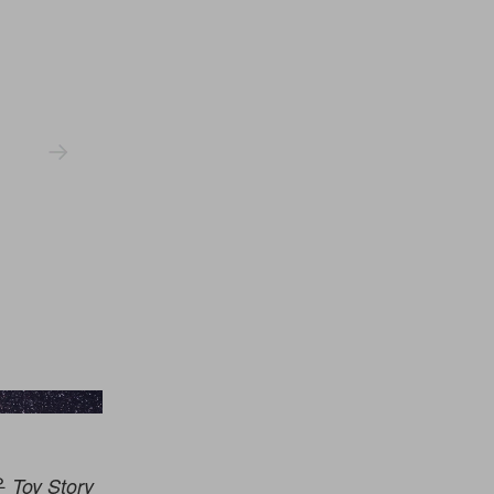
Porsche
은
Toy Story