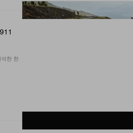
911
해석한 한