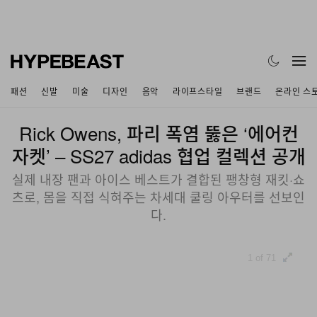
패션
신발
미술
디자인
음악
라이프스타일
브랜드
온라인 스
Rick Owens, 파리 폭염 뚫은 ‘에어컨
자켓’ – SS27 adidas 협업 컬렉션 공개
실제 내장 팬과 아이스 베스트가 결합된 팽창형 재킷·쇼
츠로, 몸을 직접 식혀주는 차세대 쿨링 아우터를 선보인
다.
1 of 71