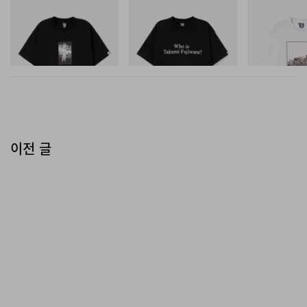
한 복합적인 비주얼을 단단히 지탱하는 것은 Owens 특유
INITIAL
INITIAL
INITIAL
BILLIONAIRE BOYS CLUB X
Billionaire Boys Club X Initial
Billionaire Boys 
의 오버니 레더 플랫폼 부츠로, 면도날처럼 뾰족한 앞코와
INITIAL D COTTON T-SHIRT
D Cotton T-Shirt 3
D Cotton T-Shirt
#1
함께 삼선 트랙 팬츠 위로 높게 끌어올려 스타일링되며 동
쇼핑하기
쇼핑하기
쇼핑하기
시대적 생존을 위한 타협 없는 유니폼을 완성한다.
이전 글