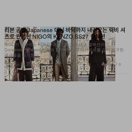
리본 공법·Japanese 데님·바닥까지 내려오는 럭비 셔
츠로 완성된 NIGO의 KENZO SS27 컬렉션
NIGO가 선보이는 KENZO 2027 봄/여름 남녀 컬렉션이
Converse·Paraboot 협업과 함께 KENZO 아카이브를 깊이 탐구한
결과물을 공개한다.
패션
1.2K
0
Jun 26, 2026