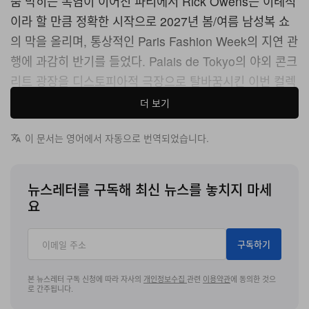
숨 막히는 폭염이 이어진 파리에서 Rick Owens는 이례적
이라 할 만큼 정확한 시작으로 2027년 봄/여름 남성복 쇼
의 막을 올리며, 통상적인 Paris Fashion Week의 지연 관
행에 과감히 반기를 들었다. Palais de Tokyo의 야외 콘크
리트 광장을 디스토피아적 극장으로 탈바꿈시킨 이번 컬렉
션은 ‘STONE’이라는 타이틀 아래, 규율과 변형, 신체적 회
더 보기
복탄력성을 키워드로 사회 전반에 드리운 위협감이라는 집
이 문서는 영어에서 자동으로 번역되었습니다.
단적 정서를 정면으로 응시했다.
모델들은 방어 태세를 갖춘 전사처럼 철제 그리드 런웨이
뉴스레터를 구독해 최신 뉴스를 놓치지 마세
를 가로질러 전진하며, 무장을 택하거나, 단련하거나, 혹은
요
돌처럼 굳어 버리는 서사를 몸으로 그려냈다. 날카롭게 솟
구친 깃털 같은 속눈썹 익스텐션이 이들의 냉혹한 표정을
구독하기
한층 극대화했다. 거친 콘크리트 공간과 공명하는 짙은 블
랙, 다크 브라운, 살구빛 베이지의 극단적인 팔레트가 이 본
본 뉴스레터 구독 신청에 따라 자사의
개인정보수집
관련
이용약관
에 동의한 것으
로 간주됩니다.
능적 무드를 더욱 공고히 했다. Owens는 팽창된 실루엣의