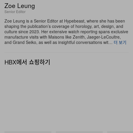
Zoe Leung
확장된다.
Senior Editor
Zoe Leung is a Senior Editor at Hypebeast, where she has been
이번 컬렉션에서 가장 급진적인 선언은 정교한 핸드메이드
shaping the publication’s coverage of horology, art, design, and
라텍스와 구조적인 레그 구성에서 비롯되었다. 파리를 기
culture since 2023. Her extensive watch reporting spans exclusive
manufacture visits with Maisons like Zenith, Jaeger-LeCoultre,
반으로 활동하는 러버 디자이너 Matisse Di Maggio는
and Grand Seiko, as well as insightful conversations wit…
더 보기
1920년대 비즈 장식 란제리를 연상시키는 시어 탱크톱을
선보였는데, 한 벌당 네 개의 손과 35시간이 넘는 공정을
HBX에서 쇼핑하기
요하는 수공 파이핑으로 라텍스를 완성했다. 이렇게 섬세
한 레이어들은 런던의 Florence Druart가 선보인 드라마
틱한 라텍스 케이프, 그리고 오랜 협업자 Straytukay가 폼
과 라텍스로 손수 구축한 해골 같은 구조의 ‘Tensegrity’ 챱
스와 날 선 대비를 이룬다. 1960년대 Buckminster Fuller
가 대중화한 건축적 원리에 기반한 이 챱스는 긴장과 압축
이 이어지는 연속적인 네트워크를 형성하며, 인체의 뼈와
결합조직이 배치된 생물학적 구성을 그대로 비춘다. 이러