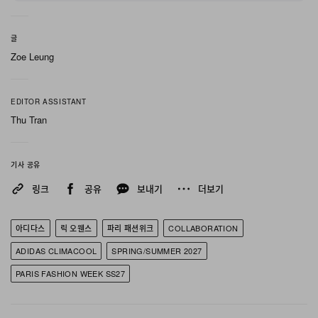
재킷과 부풀린 카방, 각이 선 숄더 테일러링에, 실용성과 페
티시의 경계를 흐리는 시어 라텍스 피스를 병치하며 테크
글
니컬한 혁신성과 자신의 아방가르드 미학을 정교하게 균형
Zoe Leung
잡았다.
EDITOR ASSISTANT
이번 컬렉션의 중심에는 극한 환경을 견디도록 설계된 과
Thu Tran
감한 adidas와의 협업이 자리했다. Owens는 2027년 출
시를 목표로 한 고성능이면서도 합리적인 가격대의
기사 공유
adidas x Rick Owens 러닝 슈즈를 공개하고, adidas의
링크
공유
보내기
더보기
ClimaCool 기술을 적용한 의류를 함께 선보였다. 내부 팬
을 장착한 팽창형 재킷과 쇼츠는 커스텀 아이스 베스트와
아디다스
릭 오웬스
파리 패션위크
COLLABORATION
결합되어, 경기 전 러너의 상체 온도를 떨어뜨리도록 고안
된 퍼스널 쿨링 시스템을 구현한다. 이러한 애슬레틱한 문
ADIDAS CLIMACOOL
SPRING/SUMMER 2027
법은 폴리‑코튼 저지 소재의 슬림한 조깅 수트, 페티시 무
PARIS FASHION WEEK SS27
드로 재해석한 블랙 및 스킨 톤 가죽, 독일에서 편직해 이탈
리아에서 마감한 재생 나일론 거들 패브릭으로 이어지며