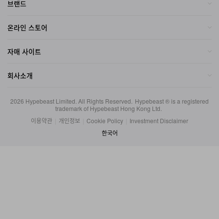
브랜드
온라인 스토어
자매 사이트
회사소개
2026
Hypebeast Limited
. All Rights Reserved.
Hypebeast ® is a registered
trademark of Hypebeast Hong Kong Ltd.
이용약관
|
개인정보
|
Cookie Policy
|
Investment Disclaimer
한국어