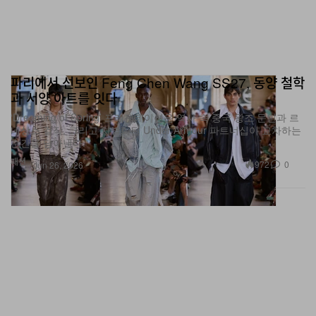
파리에서 선보인 Feng Chen Wang SS27, 동양 철학
과 서양 아트를 잇다
‘Dreaming of Spring’ 프레젠테이션은 역사 속 중국 왕조 문인과 르
네상스 걸작, 그리고 차별화된 Under Armour 파트너십이 교차하는
순간을 담아낸다.
패션
972
0
Jun 26, 2026