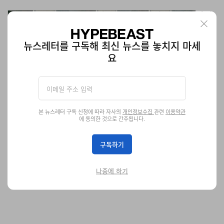
Ami Paris SS27, 구조와 부드러움 사이 ‘틈’에서 가장
날카로운 테일러링을 찾다
하프 라이닝 수트, 나파 레더 하드웨어, 트롱프뢰유 솔이 SS27 컬렉
뉴스레터를 구독해 최신 뉴스를 놓치지 마세
션을 정의한다.
요
패션
1.1K
0
Jun 26, 2026
본 뉴스레터 구독 신청에 따라 자사의
개인정보수집
관련
이용약관
에 동의한 것으로 간주됩니다.
구독하기
나중에 하기