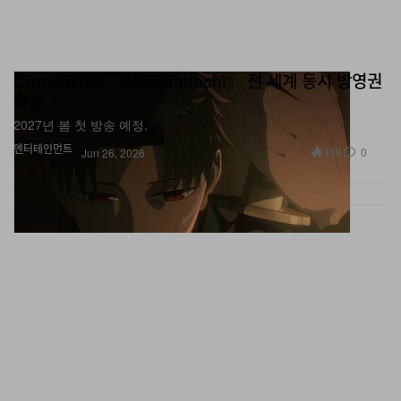
Crunchyroll, 『Kagurabachi』 전 세계 동시 방영권
확정
2027년 봄 첫 방송 예정.
엔터테인먼트
339
0
Jun 26, 2026