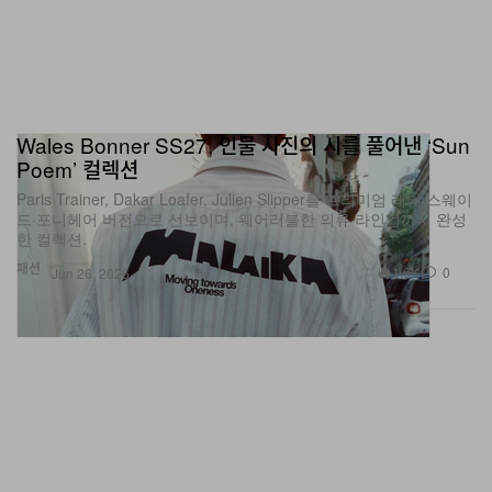
Wales Bonner SS27, 인물 사진의 시를 풀어낸 ‘Sun
Poem’ 컬렉션
Paris Trainer, Dakar Loafer, Julien Slipper를 프리미엄 레더·스웨이
드·포니헤어 버전으로 선보이며, 웨어러블한 의류 라인업까지 완성
한 컬렉션.
패션
1.6K
0
Jun 26, 2026