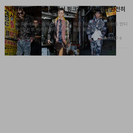
JUNTAE KIM, SS27에서 펑크 아이덴티티를 완전히
다시 쓰다
“Korean Sabotage” 컬렉션이 거칠게 헤짐 처리된 보로 프린트 인디
고 코디네이트로 버려진 파편들에 새 숨을 불어넣는다.
패션
663
0
Jun 26, 2026