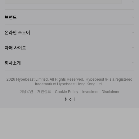
브랜드
온라인 스토어
자매 사이트
회사소개
2026
Hypebeast Limited
. All Rights Reserved.
Hypebeast ® is a registered
trademark of Hypebeast Hong Kong Ltd.
이용약관
|
개인정보
|
Cookie Policy
|
Investment Disclaimer
한국어