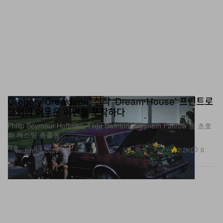
Gregory Crewdson, 신작 ‘Dream House’ 프린트로
교외의 어두운 이면을 포착하다
Philip Seymour Hoffman, Tilda Swinton, Gwyneth Paltrow 등 초호
화 캐스팅 총출동.
미술
2.2K
0
Jun 13, 2026