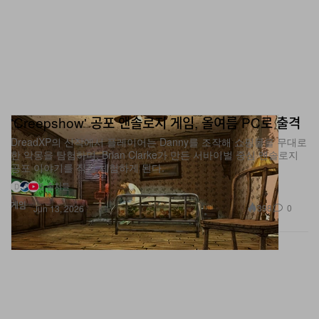
'Creepshow' 공포 앤솔로지 게임, 올여름 PC로 출격
DreadXP의 신작에서 플레이어는 Danny를 조작해 쇼핑몰을 무대로
한 악몽을 탐험하며, Brian Clarke가 만든 서바이벌 중심 앤솔로지
공포 이야기를 직접 체험하게 된다.
5 출처들
D
게임
398
0
Jun 13, 2026