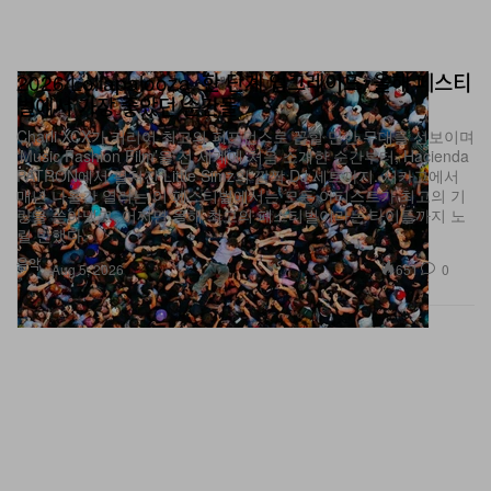
2026 Lollapalooza, 한 단계 업그레이드: 올해 페스티
벌에서 가장 좋았던 순간들
Charli XCX가 커리어 최고의 퍼포먼스로 꼽힐 만한 무대를 선보이며
‘Music Fashion Film’을 전 세계에 처음 소개한 순간부터, Hacienda
PATRÓN에서 펼쳐진 Little Simz의 깜짝 DJ 세트까지. 시카고에서
매년 나흘간 열리는 이 페스티벌에서는 모든 아티스트가 최고의 기
량을 쏟아냈고, 어쩌면 올해 최고의 페스티벌이라는 타이틀까지 노
릴 만했다.
음악
651
0
Aug 5, 2026