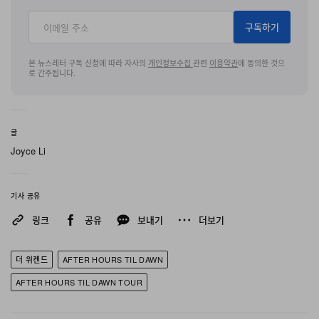
다회차 공연과 더불어, London을 대표하는 상징적 공연장
Wembley Stadium에서의 5일간 레지던시를 거친 뒤 가
구독하기
을 아시아로 무대를 옮길 예정이다. 전 세계 시장에서 쏟아
지는 팬들의 폭발적인 수요에 부응하기 위해 주최 측은 최
본 뉴스레터 구독 신청에 따라 자사의
개인정보수집
관련
이용약관
에 동의한 것으
로 간주됩니다.
종 아시아 구간을 당초 11개 스타디움 구성에서 Tokyo,
Jakarta, Singapore, Seoul, Bangkok, Hong Kong,
Kuala Lumpur 등을 아우르는 총 17회 공연 일정으로 대
글
폭 확대했다.
Joyce Li
이 기록 경신 라이브 프로덕션의 무대에는 전설적인 일본
기사 공유
아티스트 Hajime Sorayama가 제작한 높이 40피트 규모
링크
공유
보내기
더보기
의 메탈릭 골드 아트 조형물이 설치되어 있으며, 레이저가
빛나는 눈과 팜 스모크 연출 효과로 압도적인 비주얼을 완
더 위켄드
AFTER HOURS TIL DAWN
성한다. 전 세계 누적 매출이 지난해 이미 10억 달러를 돌
파한 폭발적 상업적 성공과 더불어, 투어는 의미 있는 자선
AFTER HOURS TIL DAWN TOUR
파트너십도 공고히 이어가고 있다. 아티스트는 Global