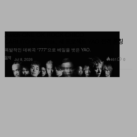
Awich·ONE OK ROCK·CHICO
CARLITO·Paledusk, 새 프로젝트 YAO 전격 론칭
폭발적인 데뷔곡 “777”으로 베일을 벗은 YAO.
음악
461
0
Jul 8, 2026