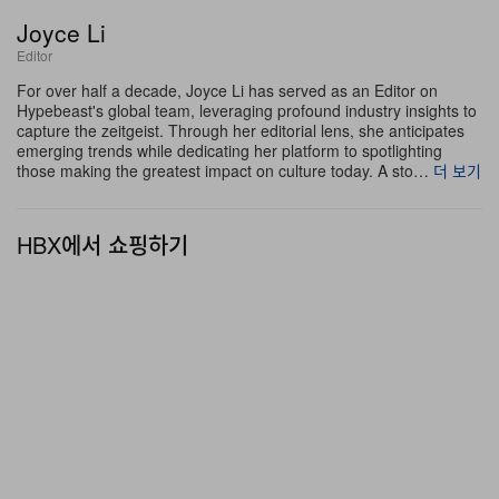
Citizen과 협력해 FIFA Global Citizen Education Fund
Joyce Li
와 UN World Food Programme의 XO Humanitarian
Editor
Fund를 지원하고 있으며, 유럽에서 판매되는 모든 티켓 1
For over half a decade, Joyce Li has served as an Editor on
장당 1유로, 영국에서 판매되는 티켓 1장당 1파운드를 기
Hypebeast's global team, leveraging profound industry insights to
capture the zeitgeist. Through her editorial lens, she anticipates
부해 전 세계 기아 및 교육 지원 활동에 힘을 보태고 있다.
emerging trends while dedicating her platform to spotlighting
those making the greatest impact on culture today. A sto…
더 보기
HBX에서 쇼핑하기