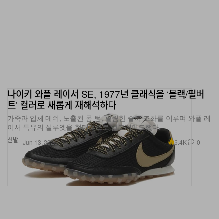
나이키 와플 레이서 SE, 1977년 클래식을 ‘블랙/필버
트’ 컬러로 새롭게 재해석하다
가죽과 입체 메쉬, 노출된 폼 텅, 슬림한 솔이 조화를 이루며 와플 레
이서 특유의 실루엣을 현대적으로 업그레이드했다.
신발
6.4K
0
Jun 13, 2026