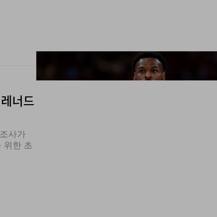
 레너드
 조사가
 위한 초