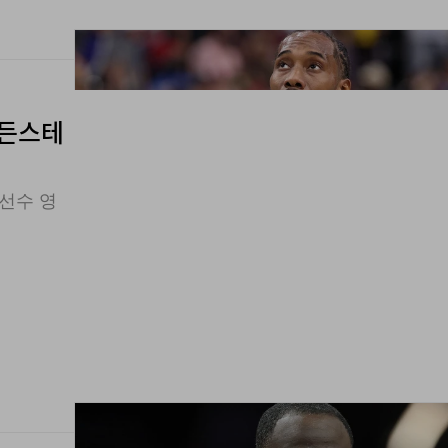
골든스테
선수 영