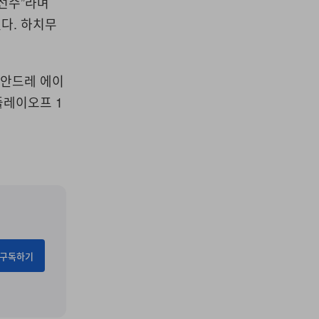
선수”라며
다. 하치무
디안드레 에이
플레이오프 1
구독하기