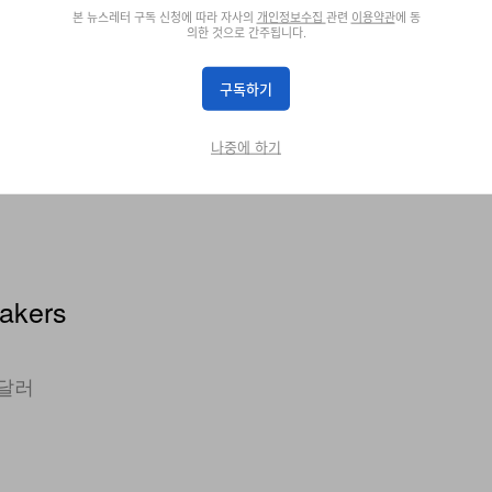
본 뉴스레터 구독 신청에 따라 자사의
개인정보수집
관련
이용약관
에 동
INITIAL
INITIAL
의한 것으로 간주됩니다.
 Game
Billionaire Boys Club X Initial D Cotton T-
Billionaire Boys Club X In
Shirt 2
Shirt 3
구독하기
쇼핑하기
쇼핑하기
나중에 하기
kers
 달러