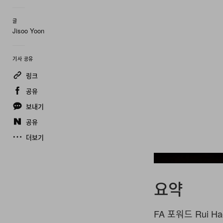
글
Jisoo Yoon
기사 공유
링크
공유
보내기
공유
더보기
요약
FA 포워드 Rui H