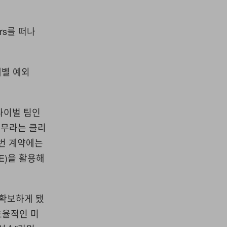
rs를 떠나
레벨 예외
라이벌 팀인
치무라는 클리
이번 계약에는
E)을 활용해
확보하게 됐
효율적인 미