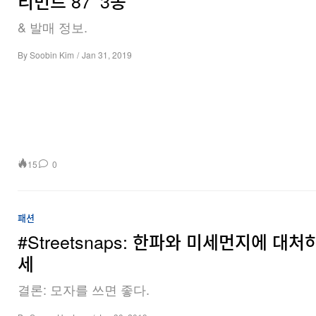
리먼트 87’ 3종
& 발매 정보.
By
Soobin Kim
/
Jan 31, 2019
15
0
패션
#Streetsnaps: 한파와 미세먼지에 대처
세
결론: 모자를 쓰면 좋다.