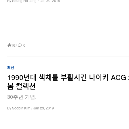
By
Seung Ho Jang
/
Jan 30, 2019
167
0
패션
1990년대 색채를 부활시킨 나이키 ACG 
봄 컬렉션
30주년 기념.
By
Soobin Kim
/
Jan 23, 2019