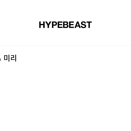
신발
미술
디자인
음악
라이프스타일
브랜드
온라
& 미리