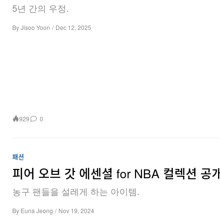
5년 간의 우정.
By
Jisoo Yoon
/
Dec 12, 2025
929
0
패션
피어 오브 갓 에센셜 for NBA 컬렉션 공
농구 팬들을 설레게 하는 아이템.
By
Euna Jeong
/
Nov 19, 2024