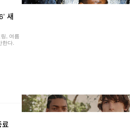
6’ 새
링, 여름
안한다.
종료