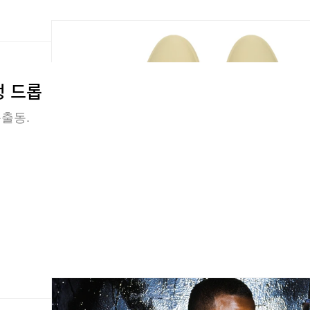
정 드롭
 총출동.