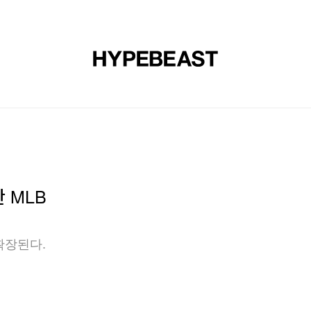
신발
미술
디자인
음악
라이프스타일
브랜드
온라
께한 MLB
욱 확장된다.