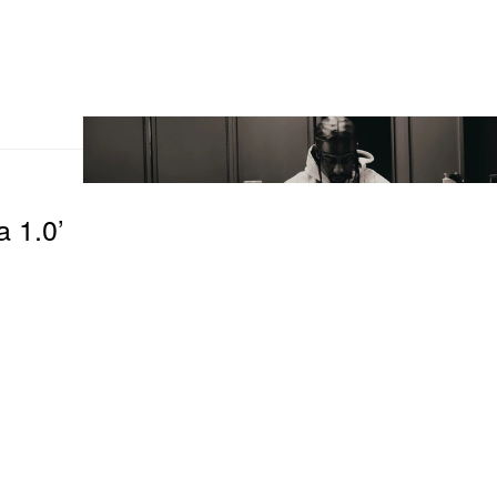
a 1.0’