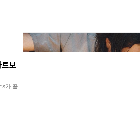
 다트보
ns가 출