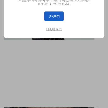
본 뉴스레터 구독 신청에 따라 자사의
개인정보수집
관련
이용약관
공개
에 동의한 것으로 간주됩니다.
아웃도어와 스트리트는 한 끗 차이.
구독하기
패션
1.1K
0
May 8, 2026
나중에 하기
자크마리마지 x 하이더 아커만 아이웨어 컬렉션 공개