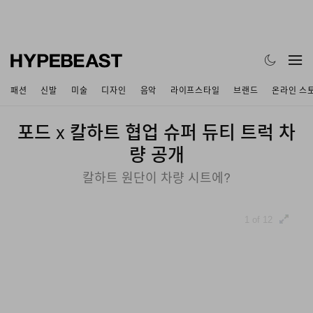
패션
신발
미술
디자인
음악
라이프스타일
브랜드
온라인 스
포드 x 칼하트 협업 슈퍼 듀티 트럭 차
량 공개
칼하트 원단이 차량 시트에?
1 of 12