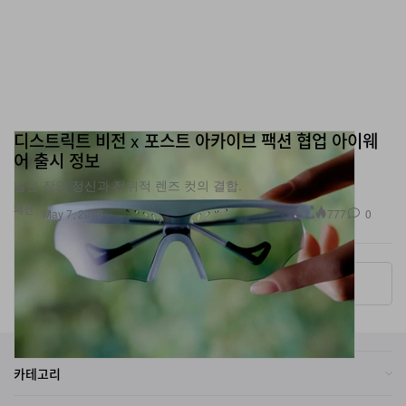
디스트릭트 비전 x 포스트 아카이브 팩션 협업 아이웨
어 출시 정보
일본 장인 정신과 전위적 렌즈 컷의 결합.
패션
777
0
May 7, 2026
More ▾
카테고리
브랜드