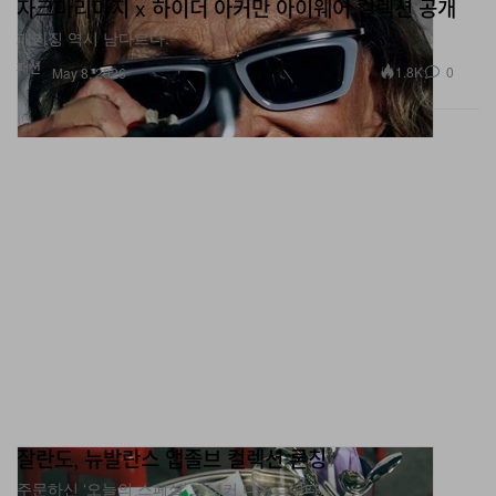
패키징 역시 남다르다.
패션
1.8K
0
May 8, 2026
잘란도, 뉴발란스 앱졸브 컬렉션 론칭
주문하신 ‘오늘의 스페셜’ 스니커 나왔습니다.
신발
4.8K
0
May 8, 2026