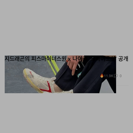
지드래곤의 피스마이너스원 x 나이키 ‘크라이오샷’ 공개
월드컵 GD 한정판 스니커.
신발
11.9K
0
May 7, 2026