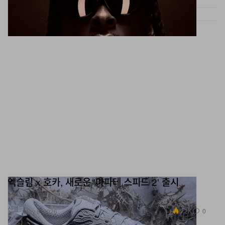
엑슬림 x 호카, 새로운 '마파테 스피드 2' 출시
자연에서 영감을 얻은 스니커.
신발
5.2K
0
May 8, 2026