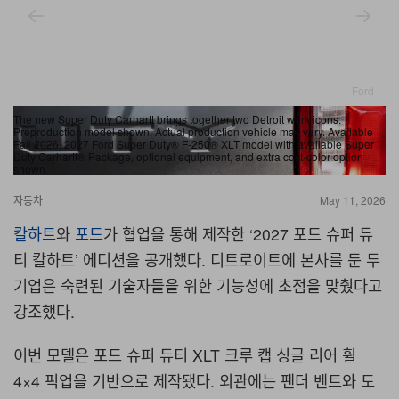
Ford
The new Super Duty Carhartt brings together two Detroit work icons.
Th
Preproduction model shown. Actual production vehicle may vary. Available
Pr
Fall 2026. 2027 Ford Super Duty® F-250® XLT model with available Super
Fa
Duty Carhartt® Package, optional equipment, and extra cost-color option
Du
shown.
sh
자동차
May 11, 2026
칼하트
와
포드
가 협업을 통해 제작한 ‘2027 포드 슈퍼 듀
티 칼하트’ 에디션을 공개했다. 디트로이트에 본사를 둔 두
기업은 숙련된 기술자들을 위한 기능성에 초점을 맞췄다고
강조했다.
이번 모델은 포드 슈퍼 듀티 XLT 크루 캡 싱글 리어 휠
4×4 픽업을 기반으로 제작됐다. 외관에는 펜더 벤트와 도