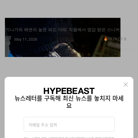
살로몬, ACS 프로 ‘나미 팩’ 출시 정보
‘가나가와 해변의 높은 파도 아래’ 작품에서 영감 받은 스니커.
신발
10.7K
0
May 11, 2026
뉴스레터를 구독해 최신 뉴스를 놓치지 마세
요
헬리녹스 x 네이버후드 11주년 기념 첫 ‘하이킹 라인’