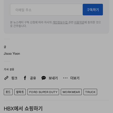
구독하기
본 뉴스레터 구독 신청에 따라 자사의
개인정보수집
관련
이용약관
에 동의한 것으
로 간주됩니다.
글
Jisoo Yoon
기사 공유
링크
공유
보내기
더보기
포드
칼하트
FORD SUPER DUTY
WORKWEAR
TRUCK
HBX에서 쇼핑하기