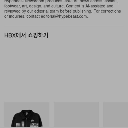
Hypebeast Newsroom produces fast-turn news across fashion,
보여주었다. Hauser & Wirth는 CET 기준 오후 4시까지
footwear, art, design, and culture. Content is AI-assisted and
총 35점의 작품이 판매되었다고 전하며, 이 중에는 3,500
reviewed by our editorial team before publishing. For corrections
or inquiries, contact editorial@hypebeast.com.
만 달러에 출품된 Picasso 작품이 포함되었다. GRAY 역
시 David Hockney 작품을 850만 달러에 판매했다. 거래
HBX에서 쇼핑하기
는 Willem de Kooning, Helen Frankenthaler, Pierre
Soulages, Josef Albers를 비롯한 전후 및 컨템포러리 거
장들 전반으로 폭넓게 이어졌다.
올해 특히 눈에 띈 섹션 가운데
Unlimited
는 다시 한 번, 왜
Art Basel을 상징하는 경험 중 하나로 꼽히는지를 입증해
보였다. 이번 에디션에서는 처음으로
MoMA PS1
의
Ruba Katrib이 큐레이션을 맡아, 66개 갤러리가 선보인
59개의 ‘뮤지엄 스케일’ 프로젝트를 한데 모았다. 여기에는
거대 설치, 조각, 퍼포먼스, 필름, 몰입형 환경 등 다양한 형
INITIAL
푸마
푸마
Billionaire Boys Club X Initial
Speedcat Once-A-Year
H-Street Once-
식이 망라되었다.
D Cotton Jacket
쇼핑하기
쇼핑하기
쇼핑하기