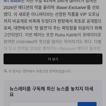
Art Basel
은 지난 주말 43개국 290개 갤러리가 참여한
2026년 에디션의 막을 올리며
‘Basel Exclusive’
를 선보
였다. 이 새로운 이니셔티브는 선정된 작품을 VIP 오프닝
까지 비공개로 비축해 두었다가 현장에서 최초로 공개함으
로써, 대면에서의 ‘첫 발견’이 주는 짜릿함을 되살리기 위해
고안되었다. 이번 페어는 또한 Ruba Katrib이 큐레이터로
참여한
Unlimited
의 첫선을 알리는 자리이기도 하다. 더불
어 도시 전역을 무대로 펼쳐지는
Parcours
섹터가 돌아왔
으며, 한층 확장된 토크 프로그램과 Zero 10의 최신 디지
더 보기
털 아트 프레젠테이션이 마련되었다. 이 프로그램은
Trevor Paglen
와
Eli Scheinman
이 큐레이션을 맡았다.
이 문서는 영어에서 자동으로 번역되었습니다.
CET 기준 오전 11시, VIP 브렉퍼스트가 열렸던 안뜰은 순
식간에 텅 비었다. 불과 몇 분 전까지만 해도 그곳은 샴페인
뉴스레터를 구독해 최신 뉴스를 놓치지 마세
요
과 커피를 사이에 두고 이야기를 나누는 컬렉터, 큐레이터,
딜러들로 가득 차 있었다. 페어 곳곳의 문이 동시에 열리자,