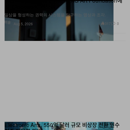
일상을 형성하는 권력의 시스템을 탐구하는 영상과 조각.
공고히 했다.
미술
317
0
Aug 5, 2026
글
Byun Sunmin
Electronic Arts, 550억 달러 규모 비상장 전환 인수
최종 마무리 임박