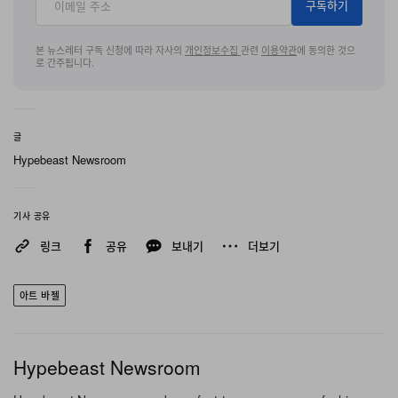
인파는 가장 가까운 입구를 향해 움직이며 전시장 안으로
구독하기
흘러들어갔다.
본 뉴스레터 구독 신청에 따라 자사의
개인정보수집
관련
이용약관
에 동의한 것으
로 간주됩니다.
올해 가장 두드러진 변화는
‘Basel Exclusive’
에서 나타났
다. 대부분의 방문객은 현장에 도착하기 전부터 이 이니셔
티브에 대해 들어 알고 있었지만, 갤러리 벽에 설치된 절제
글
된 디자인의 검은 메탈 플라크를 발견하고서야 비로소 그
Hypebeast Newsroom
개념을 온전히 이해하게 되었다. 곧 컬렉터들은 보물찾기
를 하듯 부스를 훑어보며 세상에 처음 공개되는 작품을 찾
기사 공유
아 나섰다. 참여 갤러리들은 온라인 뷰잉 룸이나 사전 프리
링크
공유
보내기
더보기
뷰를 통해 작품을 선공개하는 대신, VIP 오프닝에서의 첫
공개를 위해 아껴 두었고, 이를 통해 컬렉터들에게 현장에
아트 바젤
서 직접 ‘발견’해야 할 이유를 한층 더 강하게 부여했다.
글로벌 아트 마켓의 신중한 기조가 이어지는 가운데서도,
Hypebeast Newsroom
초기 세일즈 리포트는 최상위 시장에서의 견고한 수요를