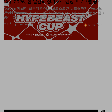
Norqain 페널티 월부터 라이브 실크스크린 워크숍까지, Resorts
Trevor Paglen과 Eli Scheinman이 큐레이션을 맡은 이
World Sentosa 전역의 모든 액티베이션은 각각의 진입 동선, 참여
방식, 그리고 보상 구조를 갖춘 풀 패키지로 설계됐다.
번 플랫폼에는 Hito Steyerl, Andreas Gursky 등을 포함
스포츠
한 작가들이 참여해, 디지털·테크놀로지·AI 기반 예술 실천
14.5K
0
Jun 20, 2026
에 대한 Art Basel의 지평을 계속해서 넓혀갔다. Zero 10
역시 초반부터 활발한 움직임을 보였는데, Fellowship이
플랫폼 오픈 첫 한 시간 내에 John Gerrard의
STANDARD를 50만 달러에 판매한 것이 대표적이다.
변화를 위한 변화에 그치지 않고, Art Basel 2026은 오히
려 그동안 플래그십 페어를 정의해 온 핵심 가치—탁월한
작품들, 깊이 있는 만남, 그리고 이를 직접 마주하는 데서
오는 설렘—를 다시금 확인하는 자리였다. 글로벌 마켓의
신중한 기조에도 불구하고, 오프닝 기간의 분위기는 오직
이곳에서만 경험할 수 있는 작품을 찾아 컬렉터들이 여전
히 먼 길을 마다하지 않음을 보여주었고, 이를 통해 Basel
Sable Elyse Smith, The FLAG Art Foundation에
서 ‘Clockwork’ 선보여
이 국제 미술계의 중심으로서 차지하는 위상을 다시 한 번