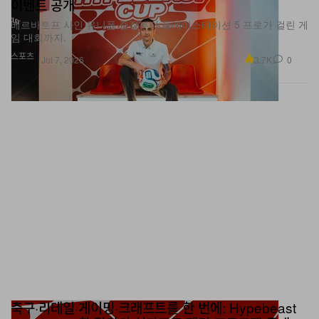
베르바토프 사인 유니폼 증정부터 플레이스테이션 5 프로가 걸린 게
경보 사이렌 소리를 재현해냈다. 프리뷰 동안 한 관람객은
임 대회까지.
설치 안에 앉아 눈물을 흘리며 쉽게 자리를 떠나지 못했다.
스포츠
3.7K
0
Jul 7, 2026
White Cube가 선보인 Tracey Emin의 “Knowing My
Enemy”(2002) 역시 Margate의 해변 오두막을 수습해 목
조 부두 구조물 위에 올려놓은 연출로 강한 존재감을 드러
냈고, 프리뷰 기간 중 125만 파운드에 판매되었다.
또 다른 하이라이트는
Parcours
였다. Stefanie Hessler
가 큐레이션을 맡은 이 섹터는 30개 갤러리가 선보인 21개
의 프로젝트를 통해 Art Basel의 무대를 도시 전체로 확장
했다. 페어와 인접한 공공장소와 역사적 공간에 설치된 작
품들은 관람객이 전시장 경계를 넘어 도시 속에서 동시대
미술을 경험하도록 유도하며, Basel이라는 도시 자체를 페
어의 연장선처럼 느끼게 했다.
축구·리테일·게이밍·크래프트를 한 번에: Hypebeast
Cup 2026, 한 달간의 싱가포르 랜딩 프로그램 공개
한편 Zero 10은
The Condition
라는 타이틀로 돌아왔다.