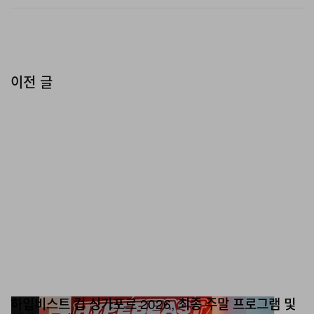
“거대한 작품들이 광활한 전시장
이전 글
을 사이에 두고 서로 대화를 나누
는 듯한 풍경이 펼쳐졌다.”
이전 에디션과 비교했을 때, Unlimited는 시각적으로 한층
더 대담하고 야심 차게 느껴졌다. 거대한 작품들이 광활한
전시장 곳곳에서 서로 호응하며 대화를 나누는 듯한 인상
을 주어, 관람객들이 한 프레젠테이션에서 다음으로 성급
히 이동하기보다 속도를 늦추고 머무르도록 이끌었다.
Nikita Kadan의 “Tryvoha (Sirens and the
하입비스트 컵 싱가포르 2026, 최종 주말 프로그램 및
Mast)”(2023)는 가장 강렬한 인상을 남긴 작품 중 하나로,
이벤트 공개
반투명한 흰 커튼 뒤에서 메조 소프라노의 목소리로 공습