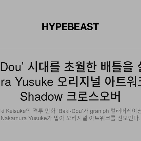
신발
미술
디자인
음악
라이프스타일
브랜드
온라
Baki-Dou’ 시대를 초월한 배
ura Yusuke 오리지널 아트워크와
Shadow 크로스오버
i Keisuke의 격투 만화 ‘Baki-Dou’가 graniph 컬
Nakamura Yusuke가 맡아 오리지널 아트워크를 선보인다.