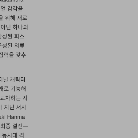
주얼 감각을
을 위해 새로
 아닌 하나의
완성된 피스
구성된 의류
응집력을 갖추
오리지널 캐릭터
매개로 기능해
 교차하는 지
가 지닌 서사
i Hanma
한 최종 결전—
적·동시대 격