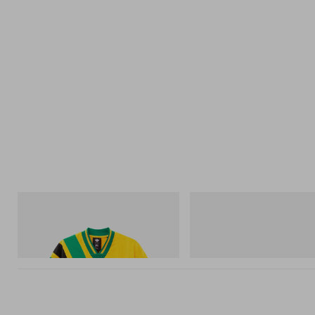
아디다스 오리지널스
Merrell 1TRL
Adidas Originals X Brain Dead Disney
Merrell 1TRL X Perks And Mini 
Football Jersey
Next Gen Moc
쇼핑하기
쇼핑하기