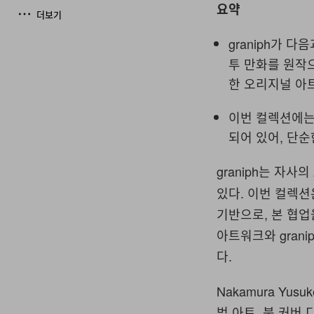
요약
더보기
graniph가 
투 만화를 원작으
한 오리지널 아
이번 컬렉션에는 g
되어 있어, 단순
graniph는 자사의
있다. 이번 컬렉션은
기반으로, 본 협업
아트워크와 grani
다.
Nakamura Yu
범 아트, 북 커버