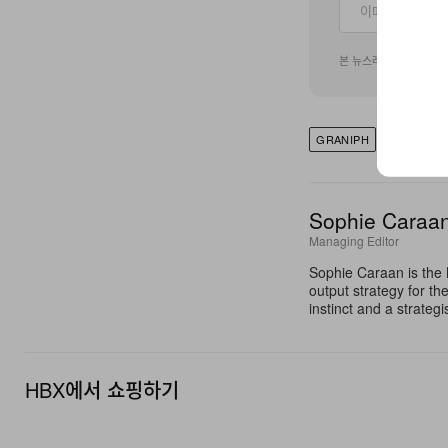
본 뉴스레터 구독 신청
GRANIPH
BAKI-DOU
Sophie Caraa
Managing Editor
Sophie Caraan is the 
output strategy for th
instinct and a strate
HBX에서 쇼핑하기