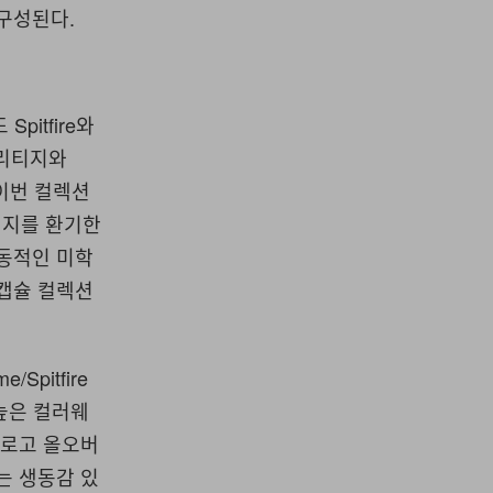
 구성된다.
pitfire와
헤리티지와
 이번 컬렉션
너지를 환기한
역동적인 미학
 캡슐 컬렉션
pitfire
 높은 컬러웨
임 로고 올오버
는 생동감 있