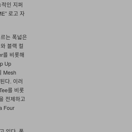
능적인 지퍼
E” 로고 자
우르는 폭넓은
와 블랙 컬
er를 비롯해
p Up
의 Mesh
된다. 이러
Tee를 비롯
링을 전제하고
 Four
두고 있다. 풀