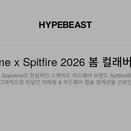
신발
미술
디자인
음악
라이프스타일
브랜드
온라
me x Spitfire 2026 봄 
preme이 전설적인 스케이트 하드웨어 브랜드 Spitfire와 
 그래픽으로 뒤덮인 어패럴 & 하드웨어 캡슐 컬렉션을 선보인