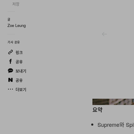
저장
글
Zoe Leung
기사 공유
링크
공유
보내기
공유
더보기
Supreme
요약
Supreme와 S