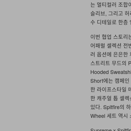
는 멀티컬러 조합이
슬리브, 그리고 허
수 디테일로 한층
이번 협업 스토리
어패럴 셀렉션 전
러 옵션에 은은한 
스트리트 무드의 Pol
Hooded Sweats
Short에는 캠페
한 라이프스타일 매트
한 캐주얼 톱 셀렉
있다. Spitfire
Wheel 세트 역
Supreme x Sp