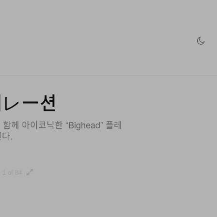
인 스토어
컬래버レー션
함께 아이코닉한 “Bighead” 플레
다.
1 of 84