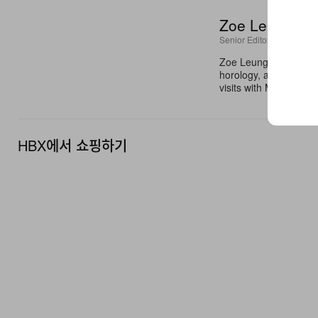
Zoe Leung
Senior Editor
Zoe Leung is a Senior
horology, art, design
visits with Maisons li
HBX에서 쇼핑하기