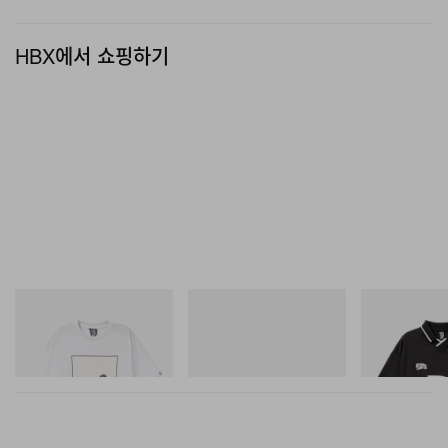
의 갤러리라기보다, 한때 런던 디자인 씬을 생동감 있게 만
HBX에서 쇼핑하기
들었던 인프라의 일부를 다시 구축하려는 시도에 가깝다.
오픈 이후 안두 마세보, 마이클 매리엇, 멘센 등의 전시가
잇따랐다.
o
1 of 5
INITIAL
On
INITIAL
Billionaire Boys Club X Initial
Cloudmonster 1
Billionaire Boys 
D Cotton T-Shirt 2
D Game Shirt
쇼핑하기
쇼핑하기
쇼핑하기
Andu Masebo