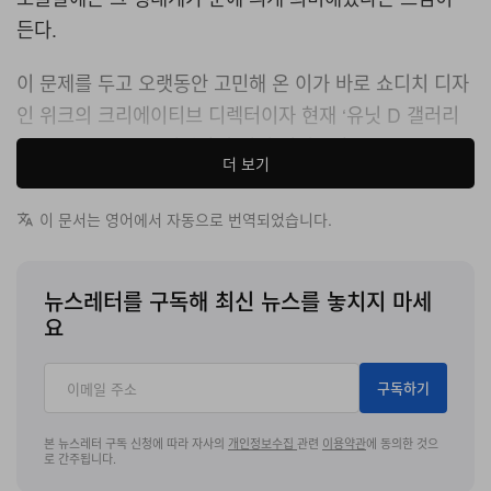
든다.
이 문제를 두고 오랫동안 고민해 온 이가 바로 쇼디치 디자
인 위크의 크리에이티브 디렉터이자 현재 ‘유닛 D 갤러리
(Unit D Gallery)’ 설립자인 덩컨 리치스다.
더 보기
쇼디치의 한 옛 공방 자리에 자리한 유닛 D는 신진 디자이
이 문서는 영어에서 자동으로 번역되었습니다.
너와 합리적인 가격대의 디자인 오브제, 그리고 무엇보다
도 사람들을 실제 공간으로 모으는 일에 주력하는 새로운
갤러리다. 네 자릿수 가격의 콜렉터블 피스에 초점을 맞추
뉴스레터를 구독해 최신 뉴스를 놓치지 마세
요
는 대신, 일반인도 실제로 구매할 수 있는 작업을 선보일 것
을 디자이너들에게 요청하며, 이상적인 목표 가격은 50파
운드 이하로 설정하고 있다.
구독하기
본 뉴스레터 구독 신청에 따라 자사의
개인정보수집
관련
이용약관
에 동의한 것으
로 간주됩니다.
1 of 2