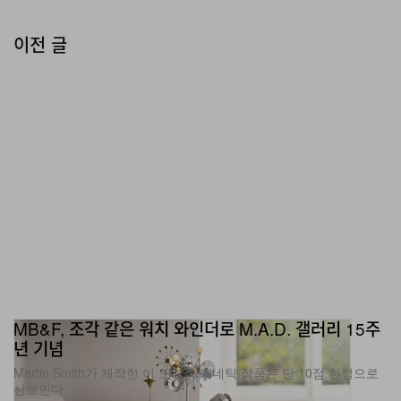
“사람들이 다시 얼굴을 맞대고 모이기를 바라고 있다는 느
이전 글
낌을 계속 받았어요. 그에 대한 갈증이 분명히 있었죠.”라고
그는 말한다.
그 갈증의 일부는 오늘날 디자인 지형에서 리치스가 감지
하는 공백에서 비롯된다. 과거 신진 디자이너를 지지하던
독립 리테일러들은 대부분 기성 브랜드로 대체되었고, 초
고가 콜렉터블 디자인 시장 밖에 놓인 작업을 선보일 공간
을 찾지 못해 어려움을 겪는 젊은 디자이너들도 많다. “이
제는 일상적인 작업을 보여줄 수 있는 곳이 사실상 사라졌
어요.”라고 그는 말한다.
MB&F, 조각 같은 워치 와인더로 M.A.D. 갤러리 15주
“좋은 디자인은 사람들의 손에 들어가야 한다”
년 기념
Martin Smith가 제작한 이 조각적 키네틱 작품은 단 10점 한정으로
이러한 신념은 애초부터 유닛 D의 방향을 규정해왔다. 참
선보인다.
여 디자이너들은 한 번 전시하고 끝나는 상징적 오브제 대
패션
477
0
Jul 16, 2026