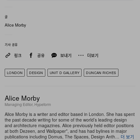
글
Alice Morby
기사 공유
링크
공유
보내기
더보기
n
현재 전시 중인 스튜디오 Mentsen
LONDON
DESIGN
UNIT D GALLERY
DUNCAN RICHES
“런던에는 놀라운 디자인 씬이 존재합니다.” 리치스는 말한
다. “훌륭한 메이커들이 정말 많죠. 이제 필요한 것은 메이
Alice Morby
커와 디자이너, 그리고 그들의 작업과 소통하고 싶어 하는
Managing Editor, Hypeform
사람들 사이에 새로운 연결고리를 만들어주는 일입니다.”
Alice Morby is a writer and editor based in London. She has spent
the past decade writing for some of the world’s leading design
이 프로젝트의 출발점은 단순했다. 리치스가 10년 넘게 스
and architecture magazines. Alice previously held editor positions
튜디오를 두고 있는 건물 1층에 비어 있던 한 유닛이 계기
at both Dezeen, and Wallpaper*, and has had bylines in major
publications including Domus, The Spaces, Design Anth…
더 보기
가 된 것이다. 그러나 이곳에서 탄생한 것은 전통적인 의미