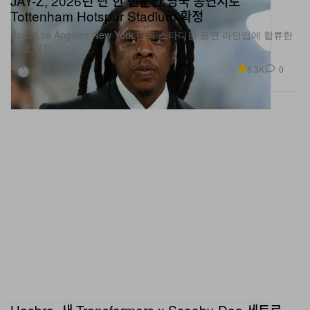
JAŸ-Z, 2026년 단 한 번뿐인 영국 공연지로
Tottenham Hotspur Stadium 확정
Paris·Los Angeles·New York 단독 스타디움 공연 라인업에 합류한
런던 일정.
음악
6.3K
0
Jul 8, 2026
Hasbro, 새 Transformers x Scooby-Doo 세트로