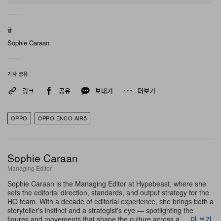
Drop Eggs Benedict, Peace & Fluff Pancakes, Coco
Matcha Chill Frappe 등 브런치 아이템이 포함됐다. 모든
글
메뉴는 이어버드는 물론, London 기반 DJ이자 프로듀서
Sophie Caraan
인 Fab Campbell이 큐레이션한 이벤트 전용 플레이리스
트 “The Egg-scape”와도 완벽한 페어링을 이루도록 구성
기사 공유
됐다. 유포릭 하우스, 퍼커시브 비트, 보컬 중심 트랙들로
링크
공유
보내기
더보기
채워진 이 플레이리스트는 OPPO Enco Air5s의 12mm
다이내믹 드라이버와 Sound Master EQ가 구현하는 사
OPPO
OPPO ENCO AIR5
운드 퍼포먼스를 극대화해 보여줬다.
모든 방문객은 새로운 OPPO Enco Air5s와 실시간 어댑
Sophie Caraan
티브 노이즈 캔슬링 기술을 직접 체험하며, 특히 젊은 트렌
Managing Editor
드세터들이 분주한 도시의 소음을 차단한 채 훌륭한 브런
Sophie Caraan is the Managing Editor at Hypebeast, where she
치와 선명한 비트에 온전히 몰입할 수 있었다. 이번 팝업은
sets the editorial direction, standards, and output strategy for the
HQ team. With a decade of editorial experience, she brings both a
기존의 제품 체험 방식을 넘어서는 새로운 라이브 경험을
storyteller's instinct and a strategist's eye — spotlighting the
figures and movements that shape the culture across a …
더 보기
제시하며, 브런치를 즐기면서도 진정으로 “Egg-scape