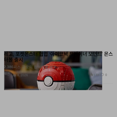
레고, 포켓몬스터 협업 ‘아이코닉 트레이너 모먼트’ 몬스
터볼 출시
2,386피스 규모의 컬렉터블 세트.
패션
1.8K
0
Jul 8, 2026