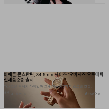
바쉐론 콘스탄틴, 34.5mm 사이즈 ‘오버시즈 오토매틱’
신제품 2종 출시
다채로운 광택의 다이얼과 교체 가능한 3가지 스트랩 조합.
패션
863
0
Jul 8, 2026