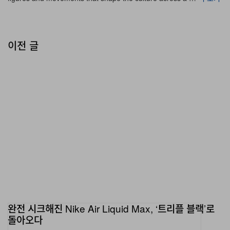
the noise, and immerse yourself into the music”가 가
능하다는 점을 증명했다. OPPO는 Gen Z의 라이프스타
일과 트렌드를 직접 겨냥해, 젊은 크리에이터와 음악 애호
이전 글
가들이 일상 속에서 테크를 경험하는 방식을 새롭게 정의
하고 있다.
완전 시크해진 Nike Air Liquid Max, ‘트리플 블랙’로
돌아오다