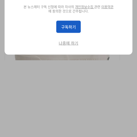
본 뉴스레터 구독 신청에 따라 자사의
개인정보수집
관련
이용약관
NEIGHBORHOOD x Vans, 20년 내공 담은 스탬프
에 동의한 것으로 간주됩니다.
드 스웨이드 Authentic 44 공개
구독하기
블랙과 초크 화이트 스웨이드로 구성된 2종 팩으로, 디보스 토 박스
디테일과 사이드월 각인 브랜딩이 특징이다.
신발
6.1K
0
Jul 8, 2026
나중에 하기