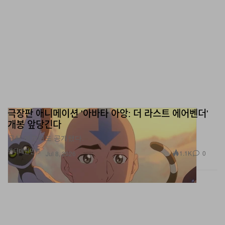
극장판 애니메이션 '아바타 아앙: 더 라스트 에어벤더'
개봉 앞당긴다
공식 예고편도 공개됐다.
엔터테인먼트
1.1K
0
Jul 8, 2026