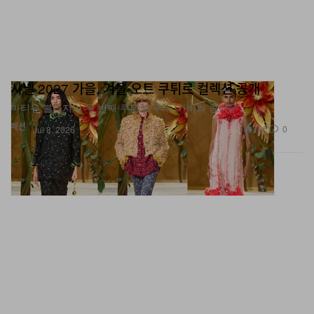
샤넬 2027 가을, 겨울 오트 쿠튀르 컬렉션 공개
마티유 블라지의 두 번째 쿠튀르 무대 ‘가비와 콩나무’.
패션
765
0
Jul 8, 2026