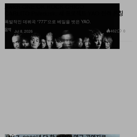
Awich·ONE OK ROCK·CHICO
CARLITO·Paledusk, 새 프로젝트 YAO 전격 론칭
폭발적인 데뷔곡 “777”으로 베일을 벗은 YAO.
음악
462
0
Jul 8, 2026