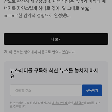
간으로 완전히 재구성했다. 이번 협업은 음악과 미식의 에
너지를 자연스럽게 하나로 엮어, 말 그대로 “egg-
cellent”한 감각적 경험으로 완성됐다.
1 of 7
더 보기
이 문서는 영어에서 자동으로 번역되었습니다.
뉴스레터를 구독해 최신 뉴스를 놓치지 마세
요
구독하기
o
Oppo
방문객들은 한정판 컬래버레이션 메뉴인 “Egg-scape
본 뉴스레터 구독 신청에 따라 자사의
개인정보수집
관련
이용약관
에 동의한 것으
로 간주됩니다.
Édition Limitée”로 환대를 받았다. 이 메뉴에는 Bass