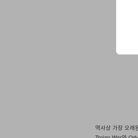
역사상 가장 오래
Trojan War와