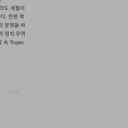
더라도 세월이
다. 한편 학
련의 분쟁을 바
니라 정치·무역
 Trojan
1 of 4