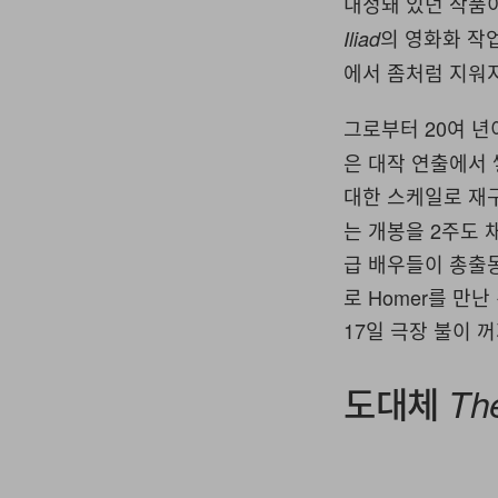
내정돼 있던 작품
의 영화화 작
Iliad
에서 좀처럼 지워
그로부터 20여 년
은 대작 연출에서 
대한 스케일로 재
는 개봉을 2주도 채 남
급 배우들이 총출동
로 Homer를 만
17일 극장 불이 
도대체
Th