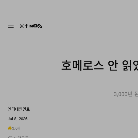
패션
호메로스 안 읽
3,000년
엔터테인먼트
Jul 8, 2026
3.6K
0
댓글들