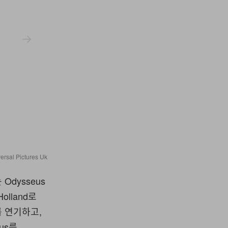
ersal Pictures Uk
Odysseus
Holland로
s를 연기하고,
aus를,