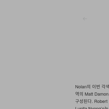
Universal Pictures Uk
Nolan의 이번 각
역의 Matt Damon,
구성된다. Robert
Lupita Nyong’o는