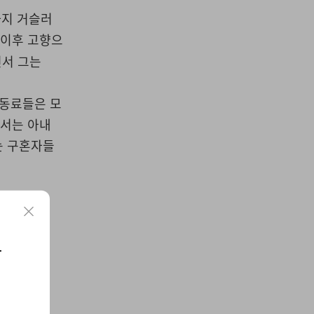
까지 거슬러
ar 이후 고향으
면서 그는
안 동료들은 모
에서는 아내
넘는 구혼자들
요