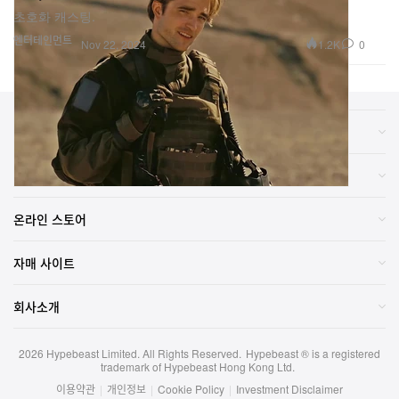
초호화 캐스팅.
엔터테인먼트
1.2K
0
Nov 22, 2024
카테고리
브랜드
온라인 스토어
자매 사이트
회사소개
2026
Hypebeast Limited
. All Rights Reserved.
Hypebeast ® is a registered
trademark of Hypebeast Hong Kong Ltd.
이용약관
|
개인정보
|
Cookie Policy
|
Investment Disclaimer