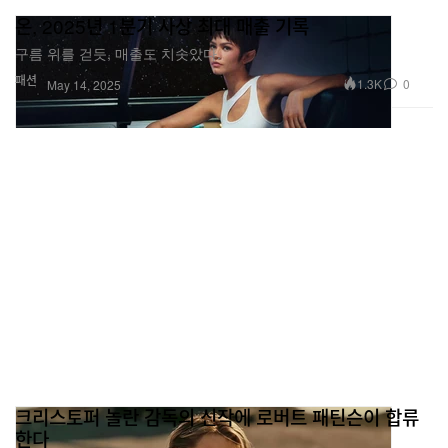
온, 2025년 1분기 사상 최대 매출 기록
구름 위를 걷듯, 매출도 치솟았다.
패션
1.3K
0
May 14, 2025
크리스토퍼 놀란 감독의 신작에 로버트 패틴슨이 합류
한다