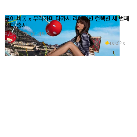
루이 비통 x 무라카미 타카시 리에디션 컬렉션 세 번째
챕터 출시
이번에는 귀여운 체리다.
패션
4.6K
0
May 22, 2025