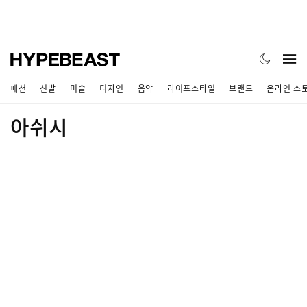
패션
신발
미술
디자인
음악
라이프스타일
브랜드
온라인 스
아쉬시