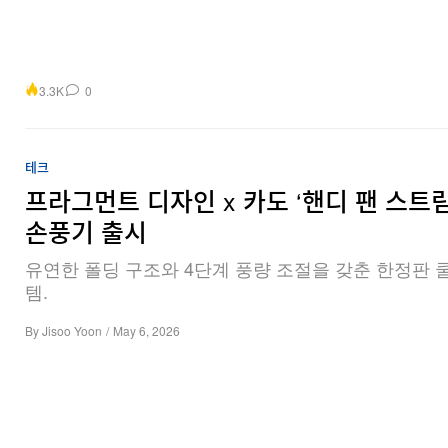
3.3K
0
테크
프라그먼트 디자인 x 카도 ‘핸디 팬 스트림
손풍기 출시
유연한 폴딩 구조와 4단계 풍량 조절을 갖춘 한정판 
템.
By
Jisoo Yoon
/
May 6, 2026