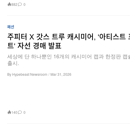
882
0
패션
주피터 X 갓스 트루 캐시미어, '아티스트 
트' 자선 경매 발표
세상에 단 하나뿐인 16개의 캐시미어 캡과 한정판 캡
출시.
By
Hypebeast Newsroom
/
Mar 31, 2026
140
0