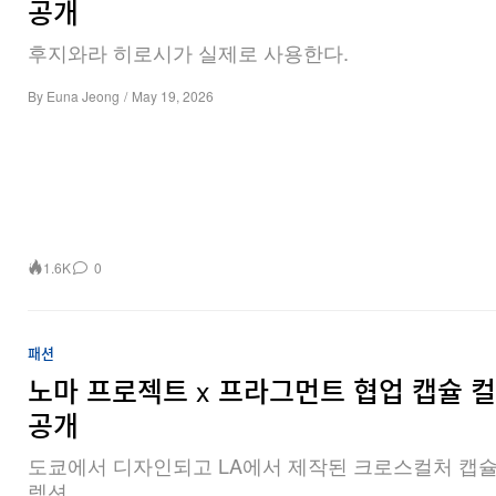
공개
후지와라 히로시가 실제로 사용한다.
By
Euna Jeong
/
May 19, 2026
1.6K
0
패션
노마 프로젝트 x 프라그먼트 협업 캡슐 
공개
도쿄에서 디자인되고 LA에서 제작된 크로스컬처 캡슐
렉션.