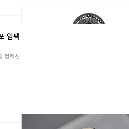
포 임팩
슐 컬렉션