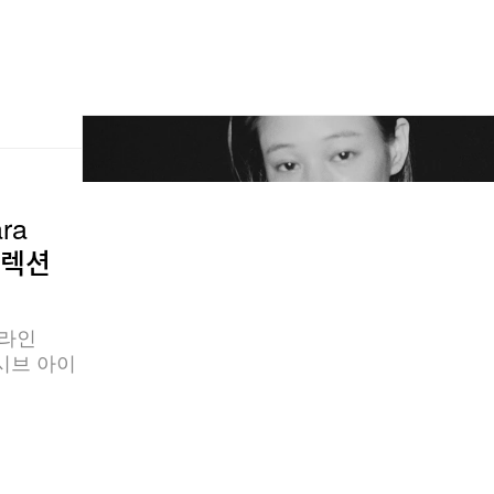
ra
 컬렉션
 라인
루시브 아이