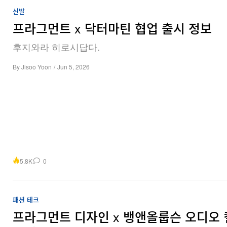
신발
프라그먼트 x 닥터마틴 협업 출시 정보
후지와라 히로시답다.
By
Jisoo Yoon
/
Jun 5, 2026
5.8K
0
패션
테크
프라그먼트 디자인 x 뱅앤올룹슨 오디오