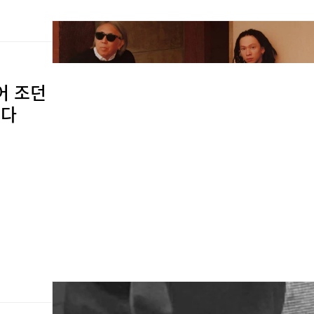
어 조던
됐다