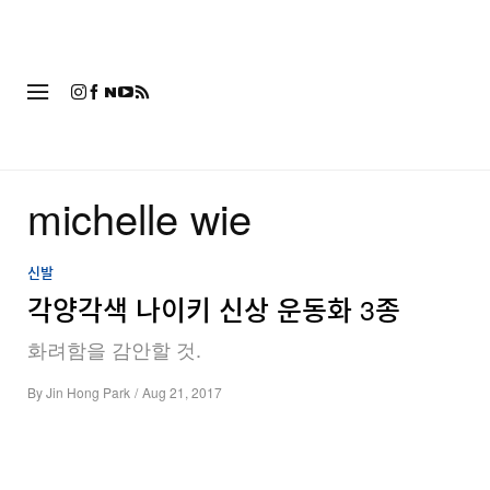
패션
michelle wie
신발
각양각색 나이키 신상 운동화 3종
화려함을 감안할 것.
By
Jin Hong Park
/
Aug 21, 2017