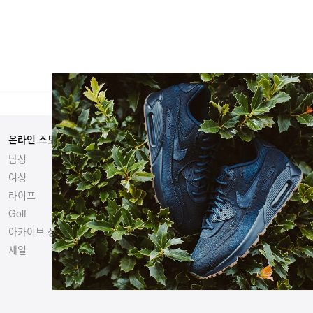
온라인 스토어
자매 사이트
남성
Hypebeast
여성
Hypemaps
라이프
Hypebae
Golf
HBX
아카이브 상품
세일