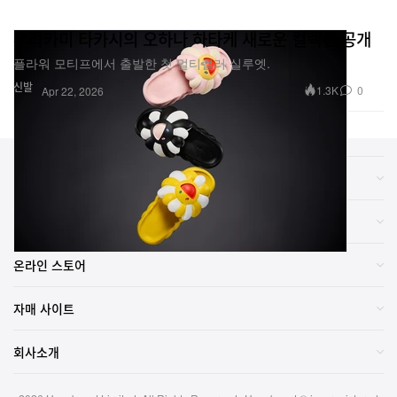
무라카미 타카시의 오하나 하타케 새로운 컬렉션 공개
플라워 모티프에서 출발한 첫 멀티컬러 실루엣.
신발
1.3K
0
Apr 22, 2026
카테고리
브랜드
온라인 스토어
자매 사이트
회사소개