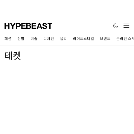
패션
신발
미술
디자인
음악
라이프스타일
브랜드
온라인 스
테켓