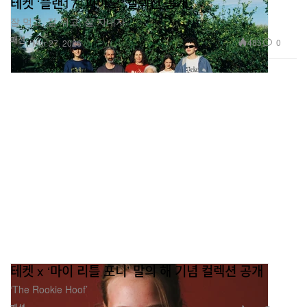
테켓 ‘플랜17. 피아노’ 컬렉션 공개
잘 먹고, 잘 쉬고, 잘 지내자.
패션
485
0
Mar 27, 2026
테켓 x ‘마이 리틀 포니’ 말의 해 기념 컬렉션 공개
‘The Rookie Hoof’