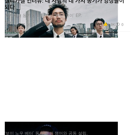
실리카겔 인터뷰: 네 사람의 네 가지 동기가 앙상블이
되다
계기에서 동기로 나아가는 ‘머신 보이’ EP.
음악
8.9K
0
Apr 27, 2023
스켑타, 하우스 레이블 '마스 티엠포' 설립한다
‘보이 노우 베터’ 동료 래퍼 잼머와 공동 설립.