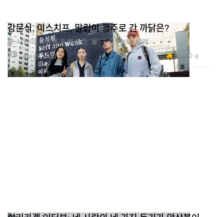
강문식, 미스치프, 말립이 광주로 간 까닭은?
세 사람이 자유롭게 해석한 ‘물’과 광주비엔날레.
미술
2.4K
0
Apr 28, 2023