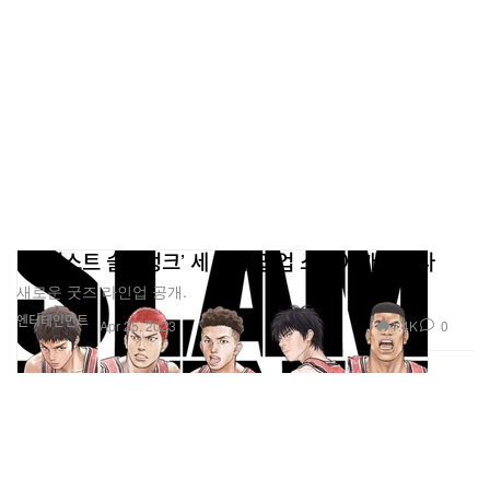
‘더 퍼스트 슬램덩크’ 세 번째 팝업 스토어 개최한다
새로운 굿즈 라인업 공개.
엔터테인먼트
1.4K
0
Apr 25, 2023