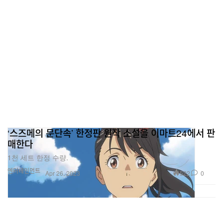
‘스즈메의 문단속’ 한정판 원작 소설을 이마트24에서 판
매한다
1천 세트 한정 수량.
엔터테인먼트
522
0
Apr 26, 2023