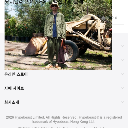
모니탈리 2017 SS 컬렉션 1차 발매
두고두고 입을 수 있을 것.
패션
20
0
Feb 22, 2017
카테고리
브랜드
온라인 스토어
자매 사이트
회사소개
2026
Hypebeast Limited
. All Rights Reserved.
Hypebeast ® is a registered
trademark of Hypebeast Hong Kong Ltd.