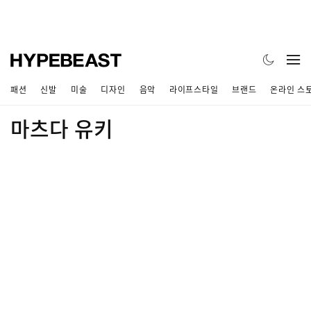
패션
신발
미술
디자인
음악
라이프스타일
브랜드
온라인 스
마츠다 유키