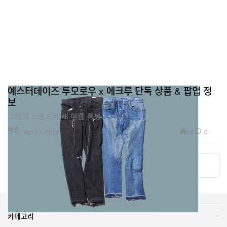
예스터데이즈 투모로우 x 에크루 단독 상품 & 팝업 정
보
그리고 브랜드의 새 여름 룩북.
패션
54
0
Apr 11, 2019
더 알아보기
카테고리