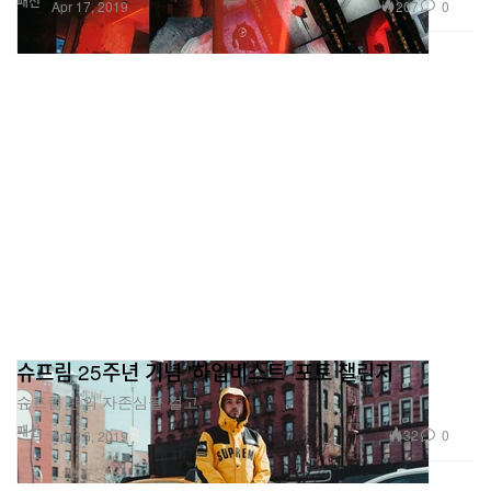
패션
207
0
Apr 17, 2019
슈프림 25주년 기념 '하입비스트' 포토 챌린지
슈프림 팬의 자존심을 걸고.
패션
32
0
Apr 16, 2019