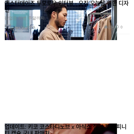
예스터데이즈 투모로우 인터뷰 - 오직 오늘을 위한 디자
인
팝업은 이번 주말까지.
패션
234
0
Apr 19, 2019
업데이트: 키코 코스타디노브 x 아식스 젤-소켓 인피니
티 캡슐 국내 판매처