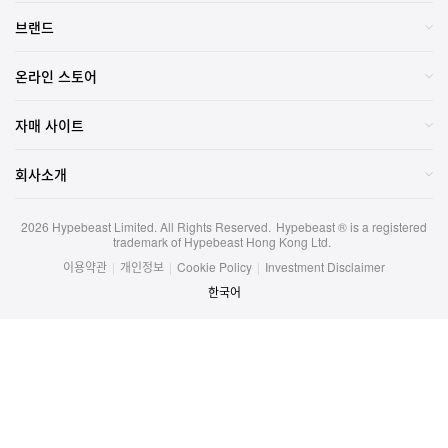
브랜드
온라인 스토어
자매 사이트
회사소개
2026
Hypebeast Limited
. All Rights Reserved.
Hypebeast ® is a registered
trademark of Hypebeast Hong Kong Ltd.
이용약관
|
개인정보
|
Cookie Policy
|
Investment Disclaimer
한국어