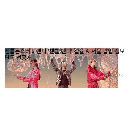
젠틀몬스터 x 펜디 '젠틀 펜디' 캡슐 & 서울 팝업 정보
단독 선공개
‘제니 & 페니’ 카카오톡 이모티콘도 나온다.
패션
285
0
Apr 29, 2019