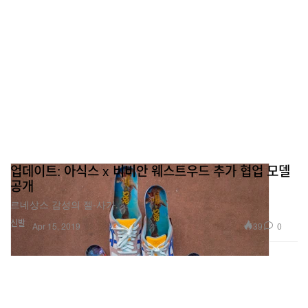
업데이트: 아식스 x 비비안 웨스트우드 추가 협업 모델
공개
르네상스 감성의 젤-사가.
신발
39
0
Apr 15, 2019