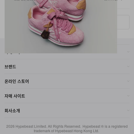
More ▾
카테고리
브랜드
온라인 스토어
자매 사이트
회사소개
2026
Hypebeast Limited
. All Rights Reserved.
Hypebeast ® is a registered
trademark of Hypebeast Hong Kong Ltd.
이용약관
|
개인정보
|
Cookie Policy
|
Investment Disclaimer