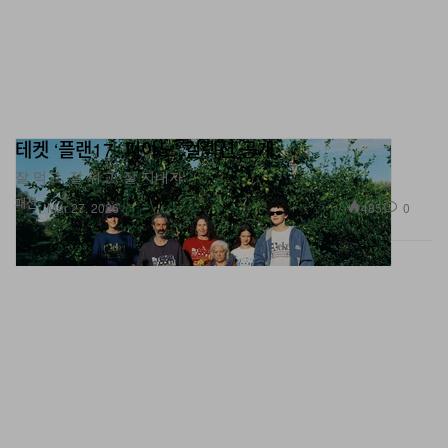
테켓 ‘플랜17. 피아노’ 컬렉션 공개
잘 먹고, 잘 쉬고, 잘 지내자.
패션
485
0
Mar 27, 2026