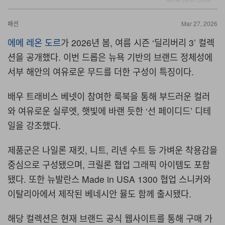
패션
Mar 27, 2026
에메 레온 도르
가 2026년 봄, 여름 시즌 ‘딜리버리 3’ 컬렉
션을 공개했다. 이번 드롭은 뉴욕 기반의 브랜드 정체성에
서부 해안의 여유로운 무드를 더한 구성이 특징이다.
배우
트래비스 베넷
이 참여한 룩북을 통해 부드러운 컬러
와 여유로운 실루엣, 햇빛에 바랜 듯한 ‘선 페이디드’ 디테
일을 강조했다.
제품군은 나일론 재킷, 니트, 리넨 수트 등 가벼운 착용감을
중심으로 구성됐으며, 크릴론 협업 그래픽 아이템도 포함
됐다. 또한 뉴발란스 Made in USA 1300 협업 스니커와
이탈리아에서 제작된 베네시안 뮬도 함께 출시됐다.
해당 컬렉션은 현재 브랜드 공식 웹사이트를 통해 구매 가