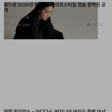
개
현대인의 유니폼.
패션
578
0
Mar 26, 2026
퍼렐 윌리엄스 x 아디다스 ‘버지니아 바리오 플랫 어서’
공개