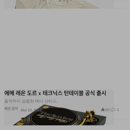
에메 레온 도르 x 테크닉스 턴테이블 공식 출시
음악까지 섭렵한 테디 산티스.
패션
음악
351
0
Mar 20, 2026