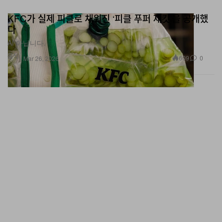
KFC가 실제 피클로 채워진 ‘피클 푸퍼 재킷’을 공개했
다
AI 아닙니다.
음식
609
0
Mar 26, 2026
골드윈 2026년 봄, 여름 라이프스타일 캡슐 컬렉션 공