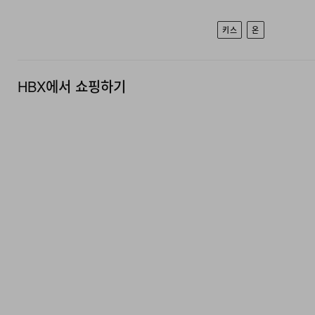
키스
온
HBX에서 쇼핑하기