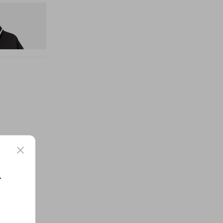
nitial D Game
요