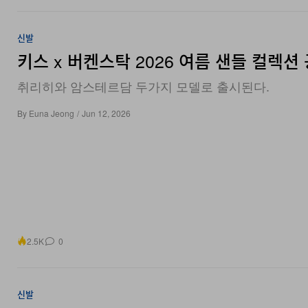
신발
키스 x 버켄스탁 2026 여름 샌들 컬렉션
취리히와 암스테르담 두가지 모델로 출시된다.
By
Euna Jeong
/
Jun 12, 2026
2.5K
0
신발
‘포켓몬’ x 푸마 올프로 나이트로 2 ‘피카