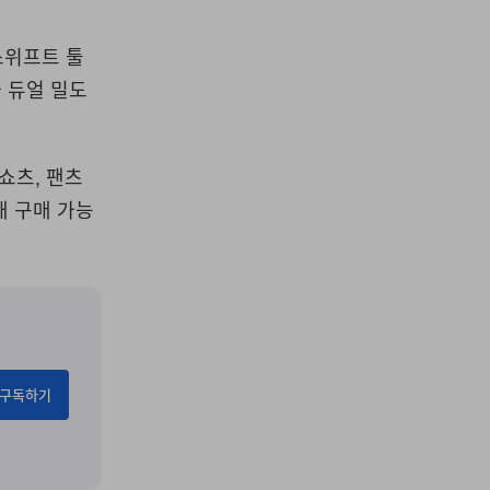
드스위프트 툴
 듀얼 밀도
쇼츠, 팬츠
해 구매 가능
구독하기