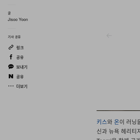
글
Jisoo Yoon
기사 공유
링크
공유
보내기
공유
더보기
Kith
키스
와
온
이 러닝
신과 뉴욕 헤리티지를 