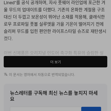
Lined”를 공식 공개하며, 자사 풋웨어 라인업에 포근한 겨
울 무드의 업데이트를 더했다. 기존의 온화한 계절용 구조
대신 더 두껍고 보온성이 뛰어난 소재를 적용해, 클래식한
로우 프로파일 풋볼 실루엣을 가을 기온이 떨어지기 전에
슬리퍼 무드를 입힌 편안한 라이프스타일 슈즈로 재탄생시
켰다.
이번 신제품은 오리지널 인도어 축구화 특유의 슬림한 실
루엣은 그대로 간직한 채, 힐 파트를 과감하게 재구성해 뒤
더 보기
가 트인 이지온 디자인으로 완성했다. 한겨울 시즌을 겨냥
한 이 에디션은 부드럽고 텍스처가 살아 있는 스웨이드 패
이 문서는 영어에서 자동으로 번역되었습니다.
널을 어퍼에 사용해 실루엣의 미학적 완성도를 한층 끌어
올렸다. 보온성을 극대화하기 위해 촘촘한 인조 퍼를 안쪽
뉴스레터를 구독해 최신 뉴스를 놓치지 마세
칼라 전체에 라이닝 처리했으며, 개방된 힐 라인 밖으로 자
요
연스럽게 드러나는 퍼 디테일이 포근한 무드를 더한다.