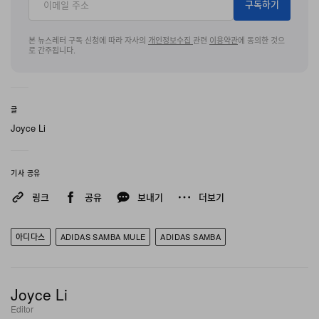
구독하기
업데이트된 무드를 완성하는 또 하나의 포인트는 독특한
듀얼 레이스 시스템이다. 두께감 있는 아웃도어 무드의 로
본 뉴스레터 구독 신청에 따라 자사의
개인정보수집
관련
이용약관
에 동의한 것으
로 간주됩니다.
프 레이스가 기존 플랫 레이스 위를 감싸며 미드풋 전반에
기능적인 텍스처를 더한다. 사이드 패널의 대비감 있는
Three Stripes와 콘트라스트 스티칭, 측면에 새겨진 시그
글
니처 골드 포일 로고 등 클래식한 디자인 코드도 그대로 유
Joyce Li
지된다. 바닥에는 다크 검 스타일의 러버 솔 유닛을 적용해
어스 톤 어퍼와 완벽한 균형을 이루며 전체 실루엣을 단단
기사 공유
하게 받쳐 준다.
링크
공유
보내기
더보기
아디다스
ADIDAS SAMBA MULE
ADIDAS SAMBA
Joyce Li
Editor