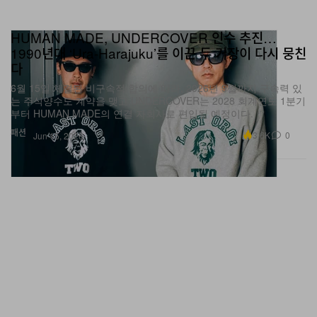
HUMAN MADE, UNDERCOVER 인수 추진…
1990년대 ‘Ura-Harajuku’를 이끈 두 거장이 다시 뭉친
다
6월 15일 체결된 비구속적 합의에 따라, 2026년 9월까지 구속력 있
는 주식양수도 계약을 맺고 UNDERCOVER는 2028 회계연도 1분기
부터 HUMAN MADE의 연결 자회사로 편입될 예정이다.
패션
3.6K
0
Jun 15, 2026