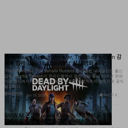
Blumhouse Atomic Monster, Thordur Palsson 감
독과 함께 ‘Dead by Daylight’ 실사 영화 제작
‘The Damned’와 ‘The Valhalla Murders’를 연출한 아이슬란드 출신
감독 Thordur Palsson이 몬트리올에서 열린 게임 출시 10주년 완판
기념 행사에서 ‘Dead by Daylight’ 영화화 프로젝트의 감독으로 공식
발표됐다.
엔터테인먼트
240
0
Jun 15, 2026
BMW M 콘셉트 Neue Klasse: 르망에서 공개된
BMW 최초의 순수 전기 고성능 세단
쿼드 모터 eDrive와 Heart of Joy 슈퍼컴퓨터, 그리고 서킷 지향 i3
감성을 담은 디자인으로 Le Mans 트랙을 정조준한 프로토타입 전