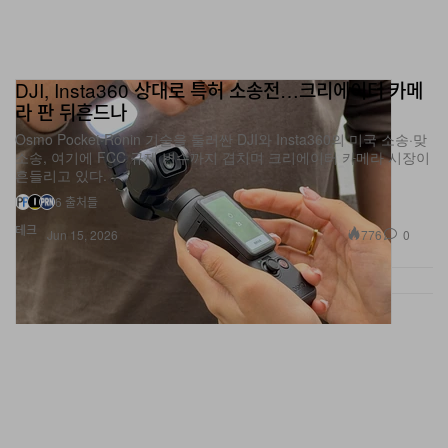
DJI, Insta360 상대로 특허 소송전…크리에이터 카메
라 판 뒤흔드나
Osmo Pocket·Ronin 기술을 둘러싼 DJI와 Insta360의 미국 소송·맞
소송, 여기에 FCC 규제 변수까지 겹치며 크리에이터 카메라 시장이
흔들리고 있다.
6 출처들
테크
776
0
Jun 15, 2026