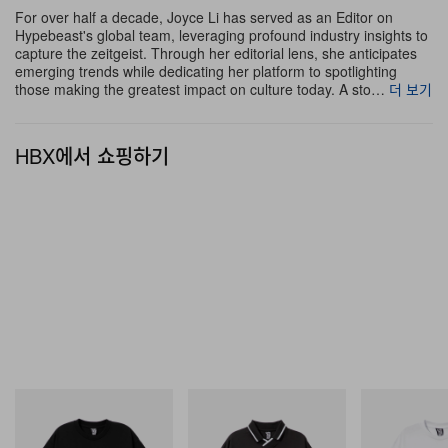
For over half a decade, Joyce Li has served as an Editor on
Hypebeast's global team, leveraging profound industry insights to
capture the zeitgeist. Through her editorial lens, she anticipates
emerging trends while dedicating her platform to spotlighting
those making the greatest impact on culture today. A sto…
더 보기
HBX에서 쇼핑하기
INITIAL
INITIAL
INITIAL
BILLIONAIRE BOYS CLUB X
Billionaire Boys Club X Initial
Billionaire Boys 
INITIAL D COTTON T-SHIRT
D Game Shirt
D Cotton T-Shirt