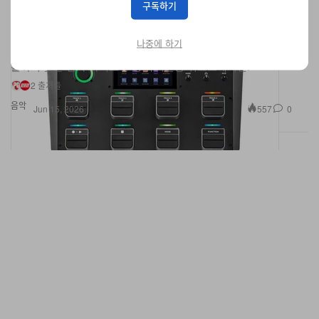
구독하기
업을 집으로 가져오다
HeadRush FX 파워와 휴대 가능한 다이캐스트 설계, 멀티터치 컨트
나중에 하기
롤까지 갖춘 진짜 라이브 루핑 뮤지션용 워크스테이션.
2 출처들
음악
557
0
Jun 15, 2026