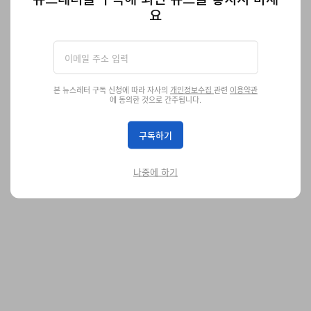
플로어 램프 공개
요
레이블 특유의 선바랜 텍스타일 기법을 더한 유니크한 인테리어 플
로어 램프를 선보인다.
디자인
561
0
Jun 15, 2026
본 뉴스레터 구독 신청에 따라 자사의
개인정보수집
관련
이용약관
에 동의한 것으로 간주됩니다.
구독하기
나중에 하기
60일간 매일 단 한 번, 단 하루만 판매되는 Ramdane