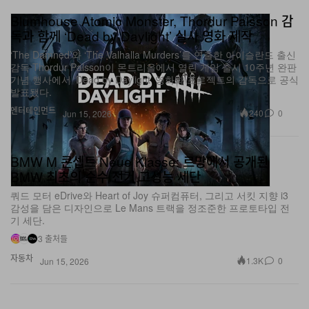
독과 함께 ‘Dead by Daylight’ 실사 영화 제작
‘The Damned’와 ‘The Valhalla Murders’를 연출한 아이슬란드 출신
감독 Thordur Palsson이 몬트리올에서 열린 게임 출시 10주년 완판
기념 행사에서 ‘Dead by Daylight’ 영화화 프로젝트의 감독으로 공식
발표됐다.
엔터테인먼트
240
0
Jun 15, 2026
BMW M 콘셉트 Neue Klasse: 르망에서 공개된
BMW 최초의 순수 전기 고성능 세단
쿼드 모터 eDrive와 Heart of Joy 슈퍼컴퓨터, 그리고 서킷 지향 i3
감성을 담은 디자인으로 Le Mans 트랙을 정조준한 프로토타입 전
기 세단.
3 출처들
자동차
1.3K
0
Jun 15, 2026