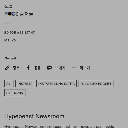
개발을 시작했다고 밝히며, DJI의 공격적 소송을 경쟁을
출처들
봉쇄하고 더 우수한 제품에 대한 불안을 감추려는 시도로
6 출처들
규정했다. Leica가 설계에 참여한 이 카메라는 8K 센서와
분리형 터치스크린을 탑재해 이미 주요 리테일 시장 판매
EDITOR ASSISTANT
순위 최상위권에 올랐다.
Mai Vo
이처럼 격화되는 특허 전쟁은 DJI가 미국 내 규제 환경에
기사 공유
서 중대한 기로에 선 시점과 맞물려 있다. 곧 발효될 관련
법안과
FCC의 ‘Covered List’ 등재 가능성
이 새 외국산 전
링크
공유
보내기
더보기
자제품의 승인 자체를 차단할 수 있다는 우려가 제기된다.
여러 보도에 따르면 DJI는 Xtra라는 페이퍼컴퍼니를 활용
DJI
INSTA360
INSTA360 LUNA ULTRA
DJI OSMO POCKET
해 강도 높은 수입 금지 및 관세 규제를 우회해 온 것으로
DJI RONIN
알려졌다. 이 스타트업 구조를 통해 DJI는 자사 인기 카메
라와 동일한 하드웨어를 새로운 브랜드 이름으로 조용히
Hypebeast Newsroom
판매해 왔다는 것이다. 국가 차원의 전면 금지 조치가 가시
권에 들어오면서 DJI의 시장 지배력에도 경고등이 켜진 상
Hypebeast Newsroom produces fast-turn news across fashion,