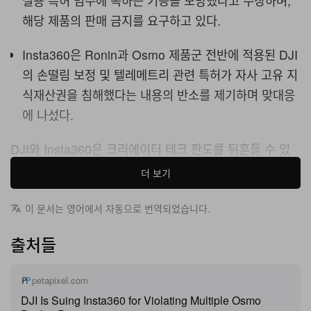
실용 특허 범주에 속하는 기능을 모방했다고 주장하며,
해당 제품의 판매 금지를 요구하고 있다.
Insta360은 Ronin과 Osmo 제품군 전반에 적용된 DJI
의 손떨림 보정 및 텔레메트리 관련 특허가 자사 고유 지
식재산권을 침해했다는 내용의 반소를 제기하며 맞대응
에 나섰다.
DJI와 Insta360은 크리에이터 테크 판도를 뒤흔들 수 있
는 초대형 소송전에 휘말린 상태다. DJI는 텍사스 동부 연
더 보기
방법원에 두 건의 별도 소송을 제기했으며, 이는 마침
Insta360 Luna Ultra
가 미국 시장에 상륙하던 시점과 맞
이 문서는 영어에서 자동으로 번역되었습니다.
물린다. 이번 소송은 Insta360을 운영하는 Arashi Vision
출처들
Inc.를 직접 겨냥하고 있으며, 법원 제출 문서에 따르면 새
카메라가 회전식 디스플레이, 스크롤 휠, 넥-투-짐벌 연결
petapixel.com
구조 등 핸드헬드 아키텍처 전반에 대한 디자인 특허를 침
DJI Is Suing Insta360 for Violating Multiple Osmo
해한 것으로 지목되고 있다. DJI는 또 경쟁사가 피사체 추