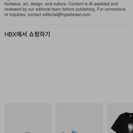
footwear, art, design, and culture. Content is AI-assisted and
황이다. 한편 Insta360은 차세대 브이로그 하드웨어로 향
reviewed by our editorial team before publishing. For corrections
or inquiries, contact editorial@hypebeast.com.
후 출시될
Osmo Pocket 4
등과의 정면 승부를 준비하며
공격적으로 입지를 굳혀 가고 있다.
HBX에서 쇼핑하기
Crocs
On
INITIAL
Crocs Roy
Cloudmonster 1
BILLIONAIRE 
INITIAL D COT
쇼핑하기
쇼핑하기
#1
쇼핑하기