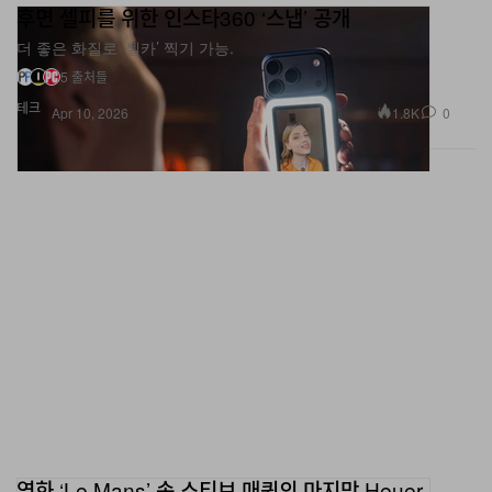
더 좋은 화질로 ‘셀카’ 찍기 가능.
5 출처들
테크
1.8K
0
Apr 10, 2026
영화 ‘Le Mans’ 속 스티브 매퀸의 마지막 Heuer
Monaco, 소더비 경매에서 최대 100만 달러 낙찰 예상