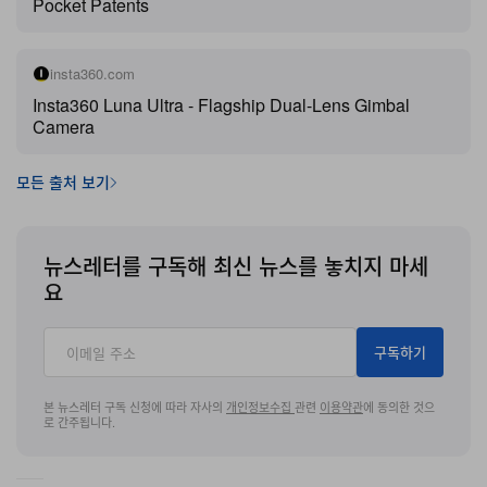
Pocket Patents
적 소프트웨어와 모터 제어를 규율하는 자사 실용 특허까
지 침해했다고 주장한다. DJI 측 변호인단은 손해배상과
insta360.com
로열티 지급에 더해
영구 금지 명령
까지 적극적으로 요구하
Insta360 Luna Ultra - Flagship Dual-Lens Gimbal
고 있다. DJI 경영진은 해당 기기가 선구적 모델인 Osmo
Camera
Pocket 3 디자인을 노골적으로 베낀 복제품에 가깝다고
모든 출처 보기
주장한다.
Insta360 역시 곧바로 반격에 나섰다. 이 브랜드는 6월 12
뉴스레터를 구독해 최신 뉴스를 놓치지 마세
일, DJI가 오히려 자사 고유 지식재산권을 침해한 당사자
요
라고 주장하는 두 건의 반소를 제기했다. 소장에는 짐벌 손
떨림 보정, 방향 제어, 텔레메트리 오버레이와 관련된 5건
구독하기
의 실용 특허가 포함되어 있으며, Insta360 측은 이 기술들
이 Ronin, Osmo Mobile, Osmo 360 카메라 라인업 등
본 뉴스레터 구독 신청에 따라 자사의
개인정보수집
관련
이용약관
에 동의한 것으
로 간주됩니다.
DJI 주요 제품 다수에 폭넓게 적용되고 있다고 강조한다.
창업자 JK Liu는 Luna Ultra가 2020년 독립 프로젝트로