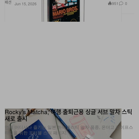
Rocky's Matcha, 여행·출퇴근용 싱글 서브 말차 스틱
새로 출시
언제 어디서나 즐기는 일본 하이퀄리티 말차 품종, 온더고 라이프스
타일을 위한 포터블 스틱 패키지.
음식
963
0
Jun 15, 2026