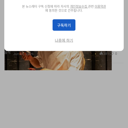
본 뉴스레터 구독 신청에 따라 자사의
개인정보수집
관련
이용약관
에 동의한 것으로 간주됩니다.
셰프 요시테루 이케가와, Torikaze Hong Kong에서
구독하기
단 3일간의 한정 레지던시 진행
전설적인 야키토리 장인 요시테루 이케가와가 제자이자 헤드 셰프
인 마츠이 료와 함께 단 3일간 특별 야키토리 오마카세 코스를 선보
나중에 하기
입니다.
음식
381
0
Jun 16, 2026