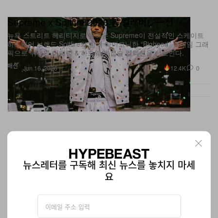
Supreme x Spitfire 2026 봄 컬래버レー션
뉴욕 스트리트 헤리티지로 돌아온 Supreme이 전설적인 스케이트
하드웨어 브랜드 Spitfire와 함께 아이코닉한 “Bighead” 플레임 그래
픽으로 뒤덮인 어패럴 & 하드웨어 캡슐 컬렉션을 선보인다.
패션
12.4K
0
Jun 16, 2026
뉴스레터를 구독해 최신 뉴스를 놓치지 마세
요