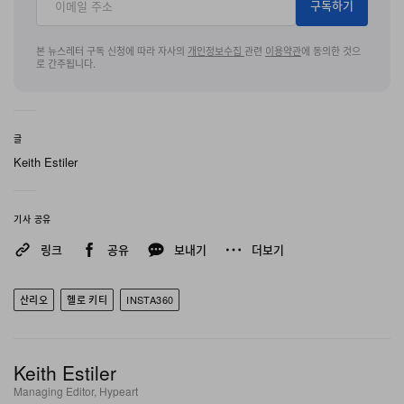
구독하기
로 출시된다. 구성품으로는 컬러를 맞춘 삼각대와 셀피 스
틱, 리본 장식 넥 스트랩, 크로스보디 캐리어 케이스가 함께
본 뉴스레터 구독 신청에 따라 자사의
개인정보수집
관련
이용약관
에 동의한 것으
로 간주됩니다.
제공된다.
하드웨어뿐 아니라, Insta360는 피부 톤 최적화 기능을 탑
글
재한 Portrait Mode 2.0, 새롭게 추가된 11가지 필름 감성
Keith Estiler
필터, 앱 내 Hello Kitty 테마의 애니메이션과 워터마크 등
여러 가지 독점 기능도 더했다.
기사 공유
현재 569.99달러에 구매 가능하며, 구매 채널은
Insta360
링크
공유
보내기
더보기
및 일부 지정 리테일러를 통해 제공된다.
산리오
헬로 키티
INSTA360
Keith Estiler
Managing Editor, Hypeart