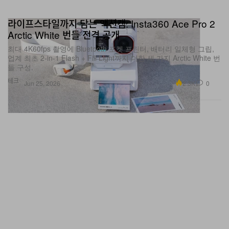
라이프스타일까지 담는 액션캠: Insta360 Ace Pro 2
Arctic White 번들 전격 공개
최대 4K60fps 촬영에 Bluetooth 포켓 프린터, 배터리 일체형 그립,
업계 최초 2-in-1 Flash + Fill Light까지 더한 세 가지 Arctic White 번
들 구성.
테크
2.3K
0
Jun 25, 2026