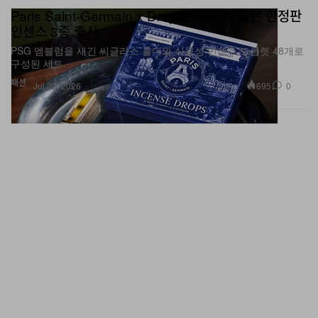
Paris Saint-Germain x Droplet, 파리를 담은 한정판
인센스 3종 출시
PSG 엠블럼을 새긴 씨글라스 홀더와 식물성 인센스 드롭렛 48개로
구성된 세트.
패션
695
0
Jul 23, 2026