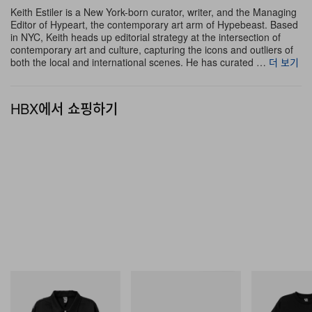
Keith Estiler is a New York-born curator, writer, and the Managing
Editor of Hypeart, the contemporary art arm of Hypebeast. Based
in NYC, Keith heads up editorial strategy at the intersection of
contemporary art and culture, capturing the icons and outliers of
both the local and international scenes. He has curated …
더 보기
HBX에서 쇼핑하기
INITIAL
마스터마인드 월드
INITIAL
Billionaire Boys Club X Initial
Mastermind World X Toyo
Billionaire Boys 
D Cotton Jacket
Steel T-192 Black Steel
D Cotton T-Shirt