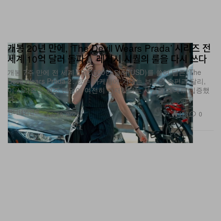
개봉 20년 만에, ‘The Devil Wears Prada’ 시리즈 전
세계 10억 달러 돌파… 레거시 시퀄의 룰을 다시 쓰다
개봉 7주 만에 전 세계 6억7,600만 달러(USD)를 쓸어 담은 ‘The
Devil Wears Prada 2’. 향수 마케팅에 기대는 보통의 속편과 달리,
이 시리즈는 원조 팬덤이 여전히 건재하다는 사실을 제대로 입증했
다.
엔터테인먼트
498
0
Jun 16, 2026