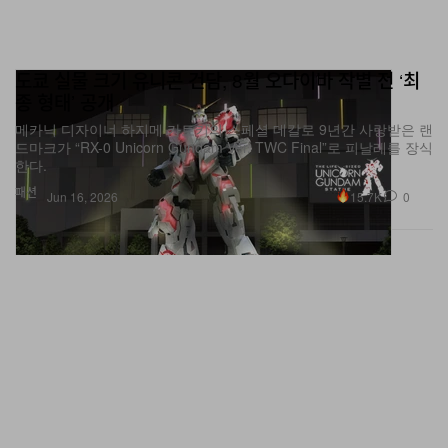
도쿄 실물 크기 유니콘 건담, 8월 오다이바 작별 전 ‘최
종 형태’ 공개
메카닉 디자이너 하지메 카토키의 스페셜 데칼로 9년간 사랑받은 랜
드마크가 “RX-0 Unicorn Gundam Ver. TWC Final”로 피날레를 장식
한다.
패션
15.7K
0
Jun 16, 2026