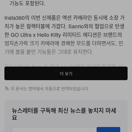
기능도 포함된다.
Insta360의 이번 신제품은 액션 카메라인 동시에 소장 가
치가 높은 컬렉터블에 가깝다. Sanrio와의 협업으로 탄생
한 GO Ultra x Hello Kitty 리미티드 에디션은 브랜드의
엄지손가락 크기 카메라에 경쾌한 무드를 더하면서도, 인
기에 불을 붙인 기능들은 그대로 유지한다.
GO Ultra는 5nm AI 칩과 1/1.28인치 센서를 탑재해 4K
더 보기
영상과 156도 초광각 화각을 구현한다. 마그넷 구조로 설
계되어 손을 쓰지 않고도 거의 어디에나 부착해 웨어러블
이 문서는 영어에서 자동으로 번역되었습니다.
POV 촬영이 가능하며, PureVideo 모드는 저조도 환경에
서도 실제와 가까운 색 재현을 제공한다.
뉴스레터를 구독해 최신 뉴스를 놓치지 마세
이번 스페셜 에디션은 셔터 버튼 위의 시그니처 도트 리본
요
부터 플립업 터치스크린 안쪽에 숨겨진 커스텀 아트워크까
지 곳곳에 Hello Kitty 디테일을 더한 투톤 핑크 컬러웨이