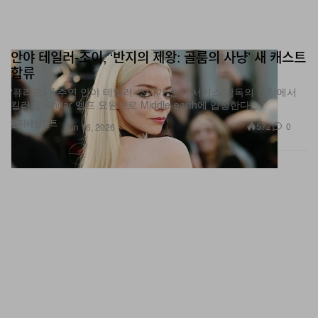
안야 테일러‑조이, ‘반지의 제왕: 골룸의 사냥’ 새 캐스트
합류
‘퓨리오사’ 주연 안야 테일러‑조이가 앤디 서키스 감독의 신작에서
킬러급 Sindar 엘프 요원으로 Middle-earth에 입성한다.
엔터테인먼트
572
0
Jun 16, 2026