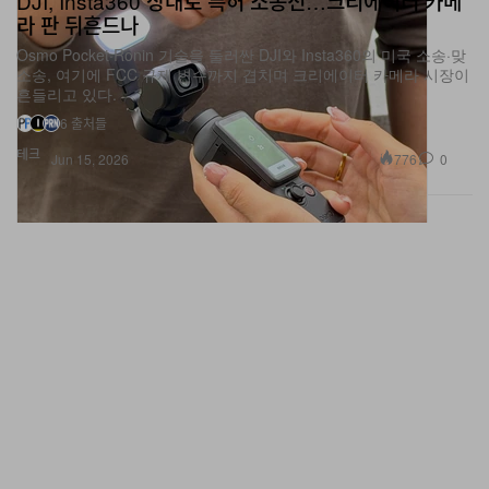
DJI, Insta360 상대로 특허 소송전…크리에이터 카메
라 판 뒤흔드나
Osmo Pocket·Ronin 기술을 둘러싼 DJI와 Insta360의 미국 소송·맞
소송, 여기에 FCC 규제 변수까지 겹치며 크리에이터 카메라 시장이
흔들리고 있다.
6 출처들
테크
776
0
Jun 15, 2026