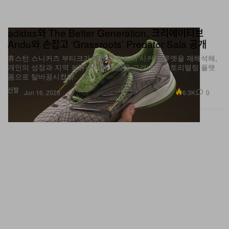
adidas와 The Better Generation, 크리에이티브
Andu와 손잡고 ‘Grassroots’ Predator Sala 공개
휴스턴 스니커즈 부티크가 클래식 인도어 사커 실루엣을 재해석해,
개인의 성장과 지역 커뮤니티의 성장을 그려내는 스토리텔링 플랫
폼으로 탈바꿈시켰다.
신발
6.3K
0
Jun 16, 2026