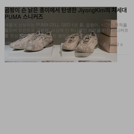
곰팡이 슨 낡은 종이에서 탄생한 JiyongKim의 차세대
PUMA 스니커즈
새롭게 선보이는 PUMA CELL GEO 1은 흙, 곰팡이, 시간의 흔적을
올오버 프린트로 구현해, 세상에 단 하나뿐인 패턴을 가진 스니커즈
를 완성한다. 그래서 어떤 한 켤레도 서로 같지 않다.
신발
1.5K
0
Jun 17, 2026