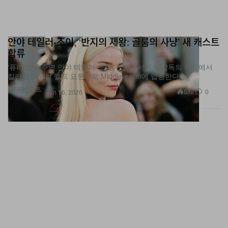
안야 테일러‑조이, ‘반지의 제왕: 골룸의 사냥’ 새 캐스트
합류
‘퓨리오사’ 주연 안야 테일러‑조이가 앤디 서키스 감독의 신작에서
킬러급 Sindar 엘프 요원으로 Middle-earth에 입성한다.
엔터테인먼트
572
0
Jun 16, 2026