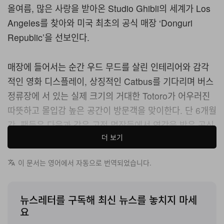
올여름, 많은 사랑을 받아온 Studio Ghibli의 세계가 Los
Angeles를 찾아와 미국 최초의 공식 매장 ‘Donguri
Republic’을 선보인다.
매장에 들어서는 순간 우드 무드를 살린 인테리어와 감각
적인 영화 디스플레이, 상징적인 Catbus를 기다리며 버스
정류장에 서 있는 실제 크기의 거대한 Totoro가 어우러진
따뜻하고 몰입감 높은 공간이 방문객을 맞이한다. 단 6개월
간, 팬들은 다음과 같은 고전 명작들에서 영감을 받은 공식
더 보기
라이선스 제품 400여 종을 만나볼 수 있다:
My Neighbor
Totoro
,
Kiki’s Delivery Service
,
Spirited Away
,
Howl’s
이 문서는 영어에서 자동으로 번역되었습니다.
Moving Castle
및
The Boy and the Heron
.
Del Amo Fashion Center에 자리한 이 매장은 애니메이
뉴스레터를 구독해 최신 뉴스를 놓치지 마세
션 팬과 컬렉터, 가족 단위 방문객을 해외까지 가지 않고도
요
Studio Ghibli의 마법 같은 세계로 초대한다. 매장은 2026