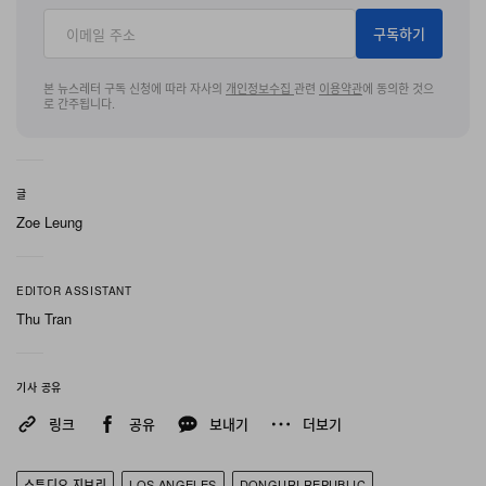
년 12월 31일까지 운영되며, 100달러(USD) 이상 구매 시
구독하기
증정되는 한정판 토트백과 다음과 연계된 한정 수집용 북
마크 등 단독 기프트를 선보일 예정이다:
Studio Ghibli
본 뉴스레터 구독 신청에 따라 자사의
개인정보수집
관련
이용약관
에 동의한 것으
로 간주됩니다.
Fest 2026
상영 회차.
Donguri Republic Los Angeles
글
Shop No. 179, Del Amo Fashion Center,
Zoe Leung
3525 W. Carson Street, Torrance,
CA 90503, United States
EDITOR ASSISTANT
Thu Tran
기사 공유
링크
공유
보내기
더보기
스튜디오 지브리
LOS ANGELES
DONGURI REPUBLIC