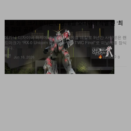
도쿄 실물 크기 유니콘 건담, 8월 오다이바 작별 전 ‘최
종 형태’ 공개
메카닉 디자이너 하지메 카토키의 스페셜 데칼로 9년간 사랑받은 랜
드마크가 “RX-0 Unicorn Gundam Ver. TWC Final”로 피날레를 장식
한다.
패션
15.7K
0
Jun 16, 2026