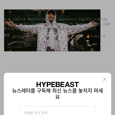
Supreme x Spitfire 2026 봄 컬래버レー션
뉴욕 스트리트 헤리티지로 돌아온 Supreme이 전설적인 스케이트
하드웨어 브랜드 Spitfire와 함께 아이코닉한 “Bighead” 플레임 그래
픽으로 뒤덮인 어패럴 & 하드웨어 캡슐 컬렉션을 선보인다.
패션
12.4K
0
Jun 16, 2026
뉴스레터를 구독해 최신 뉴스를 놓치지 마세
요