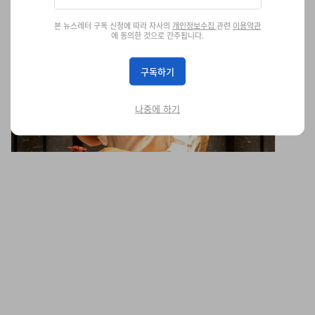
본 뉴스레터 구독 신청에 따라 자사의
개인정보수집
관련
이용약관
셰프 요시테루 이케가와, Torikaze Hong Kong에서
에 동의한 것으로 간주됩니다.
단 3일간의 한정 레지던시 진행
전설적인 야키토리 장인 요시테루 이케가와가 제자이자 헤드 셰프
구독하기
인 마츠이 료와 함께 단 3일간 특별 야키토리 오마카세 코스를 선보
입니다.
나중에 하기
음식
381
0
Jun 16, 2026