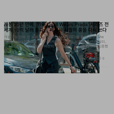
개봉 20년 만에, ‘The Devil Wears Prada’ 시리즈 전
세계 10억 달러 돌파… 레거시 시퀄의 룰을 다시 쓰다
개봉 7주 만에 전 세계 6억7,600만 달러(USD)를 쓸어 담은 ‘The
Devil Wears Prada 2’. 향수 마케팅에 기대는 보통의 속편과 달리,
이 시리즈는 원조 팬덤이 여전히 건재하다는 사실을 제대로 입증했
다.
엔터테인먼트
498
0
Jun 16, 2026