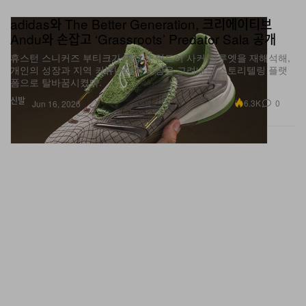
adidas와 The Better Generation, 크리에이티브
Andu와 손잡고 ‘Grassroots’ Predator Sala 공개
휴스턴 스니커즈 부티크가 클래식 인도어 사커 실루엣을 재해석해,
개인의 성장과 지역 커뮤니티의 성장을 그려내는 스토리텔링 플랫
폼으로 탈바꿈시켰다.
신발
6.3K
0
Jun 16, 2026