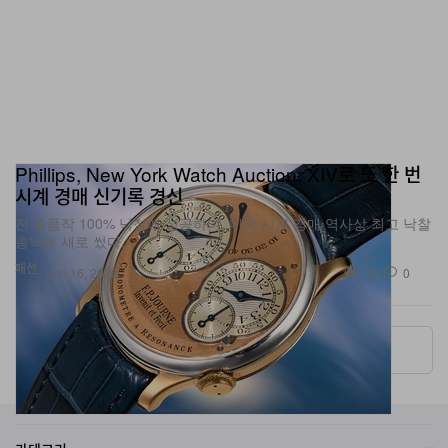
Phillips, New York Watch Auction: XIV로 또 한 번
시계 경매 신기록 경신
전 출품작 100% 낙찰에 성공하며, 미국 시계 경매 역사상 최고 낙찰
총액을 새로 썼다.
패션
1.0K
0
Jun 16, 2026
More ▾