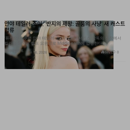
안야 테일러‑조이, ‘반지의 제왕: 골룸의 사냥’ 새 캐스트
합류
‘퓨리오사’ 주연 안야 테일러‑조이가 앤디 서키스 감독의 신작에서
킬러급 Sindar 엘프 요원으로 Middle-earth에 입성한다.
엔터테인먼트
572
0
Jun 16, 2026