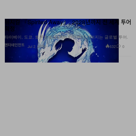
뮤지컬 『Spirited Away』, 2028년까지 전 세계 투어
확정
타이베이, 도쿄, 토론토에서 LA와 런던까지 이어지는 글로벌 투어.
엔터테인먼트
632
0
Jul 2, 2026