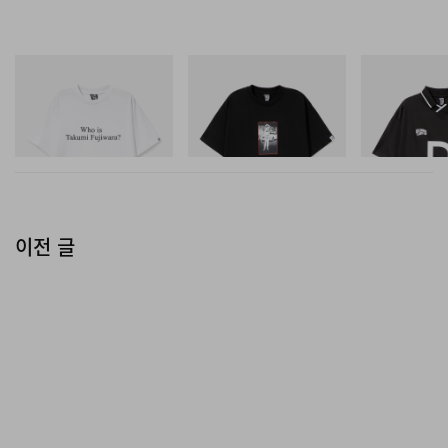
INITIAL
INITIAL
INITIAL
Billionaire Boys Club X Initial
BILLIONAIRE BOYS CLUB X
Billionaire Boys 
D Cotton T-Shirt 3
INITIAL D COTTON T-SHIRT
D Game Shirt
#1
쇼핑하기
쇼핑하기
쇼핑하기
이전 글