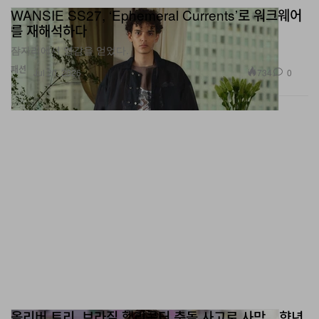
를 재해석하다
잠자리에서 영감을 얻었다.
패션
734
0
Jul 20, 2026
올리버 트리, 브라질 헬리콥터 충돌 사고로 사망…향년
32세