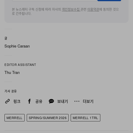
며 어퍼 전체에 예상 밖의 포멀한 무드를 부여하는데, 이는
럭셔리와 기능성을 결합한다는 Merrell 1TRL의 지향점과
본 뉴스레터 구독 신청에 따라 자사의
개인정보수집
관련
이용약관
에 동의한 것으
로 간주됩니다.
정확히 맞닿아 있다. 토글 레이스 시스템은 신고 벗기 편리
하면서도 안정적인 피트를 제공하는 클로저 역할을 하고,
몰드된 TPU 힐 카운터는 슈즈 후면에 구조적인 안정감을
글
더한다. 풋베드 아래에서는 FloatMax Foam이 하루 종일
Sophie Caraan
착용 가능한 미드솔 쿠셔닝을 책임지며, 점착력 있는 아웃
솔이 다양한 지면에서 신뢰도 높은 접지력을 확보한다.
EDITOR ASSISTANT
Thu Tran
Cham Redux Sieve는 소재와 클로저 방식을 바꾸어 동
일한 비주얼 DNA를 여름용 구조로 재구성한다. Redux 어
퍼를 규정짓는 메쉬 디테일은 이 버전에서는 서포팅 요소
기사 공유
로 남고, 레더와 네오프렌이 어퍼의 주요 구조를 형성한다.
링크
공유
보내기
더보기
가볍고 생활 방수에 유리한 네오프렌의 특성은 아웃도어
실루엣의 여름 버전으로서 합리적인 선택이며, 유연한 소
MERRELL
SPRING/SUMMER 2026
MERRELL 1TRL
재감은 Redux의 토글 레이스 시스템 대신 Sieve가 채택