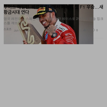
황금시대 연다
영국 레전드가 스페인에서 완벽한 전략 레이스로 2년간의 무승 징크
스를 깨뜨렸다.
스포츠
554
0
Jun 15, 2026
Tommy Fury, Eddie Hall에 판정승…AO 아레나 뒤흔