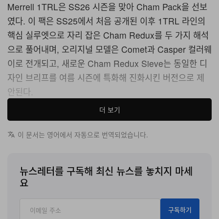
Merrell 1TRL은 SS26 시즌을 맞아 Cham Pack을 선보
였다. 이 팩은 SS25에서 처음 공개된 이후 1TRL 라인의
핵심 실루엣으로 자리 잡은 Cham Redux를 두 가지 해석
으로 풀어내며, 오리지널 모델은 Comet과 Casper 컬러웨
이로 전개되고, 새로운 Cham Redux Sieve는 동일한 디
자인 브리프를 여름 시즌에 특화해 진화시킨 버전으로 제
안된다.
더 보기
Cham Redux의 구조는 헤리티지에 대한 참조와 컨템포러
리 기능성 사이의 의도적인 긴장감 위에 구축되어 있다. 풍
이 문서는 영어에서 자동으로 번역되었습니다.
성한 스웨이드 오버레이가 2 Tone Torn Camo 메쉬 어퍼
를 덮고 있으며, 이 메쉬에는 전통적인 레이스워크를 연상
뉴스레터를 구독해 최신 뉴스를 놓치지 마세
시키는 정교한 모티프가 더해져 있으면서도, 따뜻한 계절
요
에 필요한 통기성은 그대로 유지된다. 이러한 레이스워크
디테일은 주변의 아웃도어 퍼포먼스 소재들과 대비를 이루
구독하기