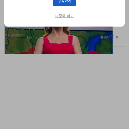
구독하기
9,300만 달러 돌파하며 화려한 개봉
Steven Spielberg의 오리지널 SF 스릴러 ‘Disclosure Day’가 북미
나중에 하기
박스오피스 1위를 차지했다.
엔터테인먼트
987
0
Jun 15, 2026
미 법무부, Paramount Skydance–Warner Bros.