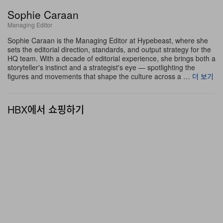
한 스트랩 파스닝과도 이상적인 궁합을 이룬다. 이 스트랩
Sophie Caraan
은 레이스나 토글 구조보다 더 빠른 신고 벗음을 가능하게
Managing Editor
하면서 발등을 안정적으로 감싸 지지와 안정감을 제공해,
Sophie Caraan is the Managing Editor at Hypebeast, where she
Sieve를 이 팩에서 한층 가벼운 무드의 워머 시즌, 진입 장
sets the editorial direction, standards, and output strategy for the
HQ team. With a decade of editorial experience, she brings both a
벽이 낮은 옵션으로 포지셔닝한다.
storyteller's instinct and a strategist's eye — spotlighting the
figures and movements that shape the culture across a …
더 보기
Cham Redux가 SS25 첫 공개 이후 단 1년 만에 팩의 코
너스톤으로 자리 잡은 흐름은 Merrell 1TRL이 실루엣 라
HBX에서 쇼핑하기
이브러리를 확장해 나가는 속도를 잘 보여준다. 하나의 실
루엣을 한 시즌만 선보이고 퇴장시키는 대신, 이 라인은 시
즌별 컬러웨이와 소재 변주를 통해 오리지널 디자인 로직
은 유지한 채 새로운 컨텍스트에 맞게 확장해 나간다.
SS26 시즌의 Comet과 Casper 컬러웨이는 Cham
Redux의 핵심 시즌 팔레트 안에 자리하며, Sieve의 써머
어댑테이션 덕분에 이 Cham Pack은 어느 한 모델만으로
는 대응하기 어려운 보다 폭넓은 환경과 조건을 커버하는