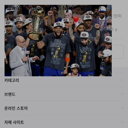
Jalen Brunson이 파이널 5차전에서 45점을 폭발시키며, 53년 만의
우승 가뭄을 완전히 끝냈다.
스포츠
767
0
Jun 14, 2026
More ▾
카테고리
브랜드
온라인 스토어
자매 사이트
회사소개