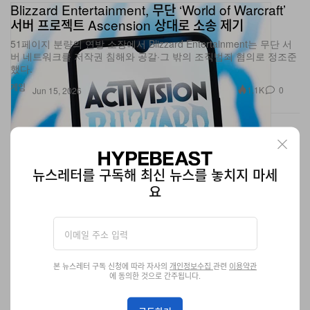
서버 프로젝트 Ascension 상대로 소송 제기
51페이지 분량의 연방 소장에서 Blizzard Entertainment는 무단 서
버 네트워크를 저작권 침해와 공갈·그 밖의 조직범죄 혐의로 정조준
했다.
게임
1.1K
0
Jun 15, 2026
뉴스레터를 구독해 최신 뉴스를 놓치지 마세
요
본 뉴스레터 구독 신청에 따라 자사의
개인정보수집
관련
이용약관
에 동의한 것으로 간주됩니다.
스필버그 ‘Disclosure Day’, 전 세계 박스오피스