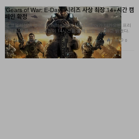
페인 확정
더 코얼리션의 크리에이티브 디렉터 Matt Searcy가 다가오는 프리
퀄의 싱글 플레이 캠페인이 14시간을 훌쩍 넘길 것이라고 밝혔다.
게임
1.1K
0
Jun 14, 2026
'마이클', 역대 최고 흥행 음악 전기 영화 등극…‘보헤미