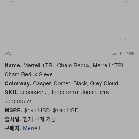
Merrell
신발
Jun 15, 2026
Name:
Merrell 1TRL Cham Redux, Merrell 1TRL
Cham Redux Sieve
Colorway:
Casper, Comet, Black, Grey Cloud
SKU:
J00003417, J00003416, J00005018,
J00003771
MSRP:
$190 USD, $160 USD
출시일:
현재 구매 가능
구매처:
Merrell