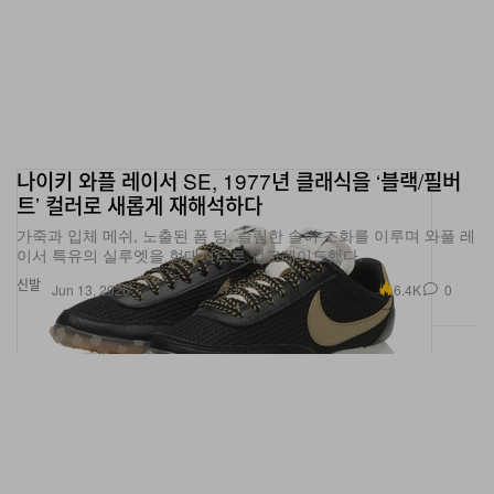
나이키 와플 레이서 SE, 1977년 클래식을 ‘블랙/필버
트’ 컬러로 새롭게 재해석하다
가죽과 입체 메쉬, 노출된 폼 텅, 슬림한 솔이 조화를 이루며 와플 레
이서 특유의 실루엣을 현대적으로 업그레이드했다.
신발
6.4K
0
Jun 13, 2026