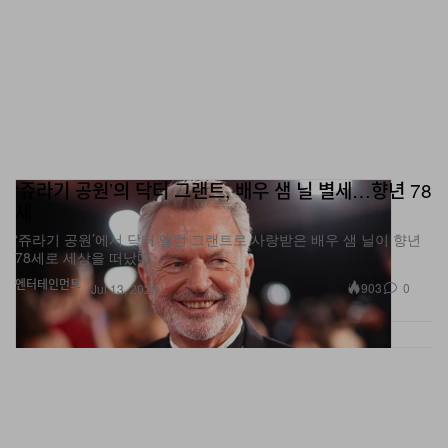
‘쥬라기 공원’의 닥터 그랜트, 배우 샘 닐 별세…향년 78
세
‘쥬라기 공원’에서 닥터 앨런 그랜트로 사랑받은 배우 샘 닐이 향년
78세로 세상을 떠났다.
엔터테인먼트
903
0
Jul 13, 2026