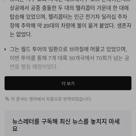
상공에서 공중 충돌한 두 대의 헬리콥터 가운데 한 대에
탑승해 있었으며, 헬리콥터는 인근 전기차 딜러십 주차
장에 추락해 약 20대의 차량에 불이 옮겨 붙었다. 생존자
는 없었다.
그는 월드 투어의 일환으로 브라질에 머물고 있었으며,
이번 투어를 통해 7개 대륙 30개국에서 70회가 넘는 공
연을 펼칠 예정이었다.
미국의 얼터너티브 싱어이자 인터넷 인플루언서인 올리버
더 보기
트리가 향년 32세로 사망했다. 현지 시간 6월 14일 일요일
오전, 브라질 리우데자네이루 상공에서 두 대의 헬리콥터
이 문서는 영어에서 자동으로 번역되었습니다.
가 충돌해 시 서부 교외 헤크레이우 도스 반데이란치스 지
역에 추락했고, 탑승자 6명 전원이 숨졌다고 복수의 브라질
뉴스레터를 구독해 최신 뉴스를 놓치지 마세
매체가 보도했다. 월드 투어로 브라질에 체류 중이던 트리
요
는 두 항공기 중 한 대의 탑승자 명단에 이름을 올린 것으