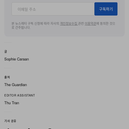
로, 한 경찰 소식통은 이 사실을
AFP
에 전했다. 충돌 원인
구독하기
을 규명하기 위한 조사가 진행 중이다.
본 뉴스레터 구독 신청에 따라 자사의
개인정보수집
관련
이용약관
에 동의한 것으
로 간주됩니다.
두 대의 헬리콥터는 공중에서 충돌한 뒤 인근 전기차 딜러
십 주차장으로 추락해 약 20대의 차량에 화재를 일으켰다.
리우데자네이루 군 소방 당국은 화재가 이후 진압되었다고
글
밝혔다. 헬리콥터 한 대에는 5명이, 다른 한 대에는 조종사
Sophie Caraan
1명만 탑승해 있었으며, 모두 사망했다. 트리가 탑승한 헬
리콥터에는 브라질 음악 프로듀서, 아르헨티나 출신 영상
출처
감독, 그리고 온라인에서 가스피(Gaspi)라는 이름으로 알
The Guardian
려진 아르헨티나 유튜버 가스파르 프림이 함께 타고 있었
EDITOR ASSISTANT
다. 화재 피해가 극심해 보도 시점에는 희생자들의 신원이
Thu Tran
공식적으로 확인되지 못했다.
트리는 6월 4일 아르헨티나 부에노스아이레스에서 공연을
기사 공유