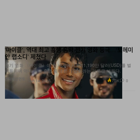
'마이클', 역대 최고 흥행 음악 전기 영화 등극…‘보헤미
안 랩소디’ 제쳤다
전기 영화 〈마이클〉이 전 세계에서 9억1,190만 달러(USD)를 벌
어들이며 역대 최고 흥행 음악 전기 영화라는 기록을 세웠다.
엔터테인먼트
7.3K
0
Jun 14, 2026