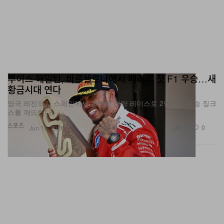
루이스 해밀턴, 바르셀로나에서 페라리 첫 F1 우승…새
황금시대 연다
영국 레전드가 스페인에서 완벽한 전략 레이스로 2년간의 무승 징크
스를 깨뜨렸다.
스포츠
554
0
Jun 15, 2026