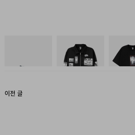
푸마
INITIAL
INITIAL
H-Street Once-A-Year
Billionaire Boys Club X Initial
BILLIONAIRE 
D Cotton Jacket
INITIAL D COT
쇼핑하기
#1
쇼핑하기
쇼핑하기
이전 글