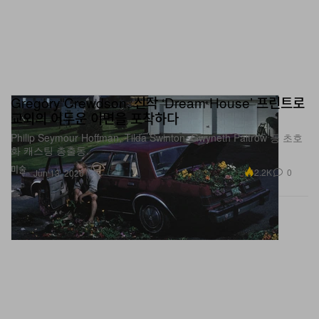
Gregory Crewdson, 신작 ‘Dream House’ 프린트로
교외의 어두운 이면을 포착하다
Philip Seymour Hoffman, Tilda Swinton, Gwyneth Paltrow 등 초호
화 캐스팅 총출동.
미술
2.2K
0
Jun 13, 2026