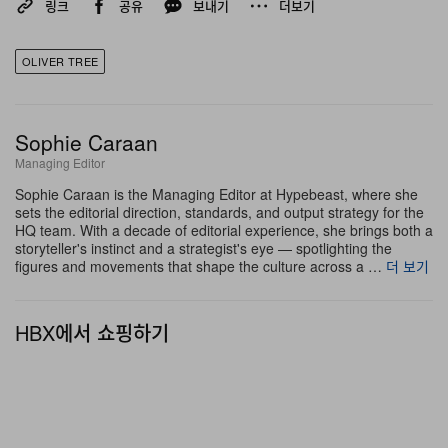
가졌으며, 사고 전날에는 브라질의 한 동네에서 축구를 하
링크
공유
보내기
더보기
는 모습을 인스타그램에 영상으로 공유했다. 이번 월드 투
어 기간 동안 그는 7개 대륙 30개국에서 70회가 넘는 공연
OLIVER TREE
을 진행할 예정이었다.
트레이드마크인 바가지 머리와 의도적으로 기괴한 인터넷
Sophie Caraan
Managing Editor
페르소나로 잘 알려진 트리는 스포티파이에서 월간 청취자
1,100만 명이 넘는 팬덤을 구축했고, 대표곡들은 누적 스
Sophie Caraan is the Managing Editor at Hypebeast, where she
sets the editorial direction, standards, and output strategy for the
트리밍 7억 회를 돌파했다. 대표곡으로는 “Life Goes
HQ team. With a decade of editorial experience, she brings both a
storyteller's instinct and a strategist's eye — spotlighting the
On”, “Miss You”, “Alien Boy” 등이 있다. 2024년에는 독
figures and movements that shape the culture across a …
더 보기
일 프로듀서 로빈 슐츠(Robin Schulz)와 함께한 “Miss
You”로 브릿 어워즈 국제곡 부문 후보에 올랐으며, 이 곡은
HBX에서 쇼핑하기
영국 싱글 차트에서 최고 3위를 기록했다. 2020년에는 높
이 4.16m, 길이 3.13m에 이르는 초대형 킥 스쿠터로 기네
스 월드 레코드를 경신했는데, 기네스 공식 웹사이트는 이
도전이 “평생의 꿈을 이루기 위한 것”이었다고 전했다.