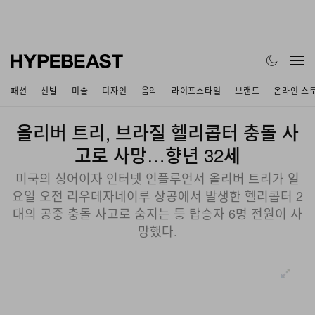
패션
신발
미술
디자인
음악
라이프스타일
브랜드
온라인 스
올리버 트리, 브라질 헬리콥터 충돌 사
고로 사망…향년 32세
미국의 싱어이자 인터넷 인플루언서 올리버 트리가 일
요일 오전 리우데자네이루 상공에서 발생한 헬리콥터 2
대의 공중 충돌 사고로 숨지는 등 탑승자 6명 전원이 사
망했다.