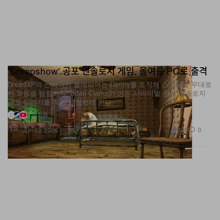
'Creepshow' 공포 앤솔로지 게임, 올여름 PC로 출격
DreadXP의 신작에서 플레이어는 Danny를 조작해 쇼핑몰을 무대로
한 악몽을 탐험하며, Brian Clarke가 만든 서바이벌 중심 앤솔로지
공포 이야기를 직접 체험하게 된다.
5 출처들
D
게임
398
0
Jun 13, 2026