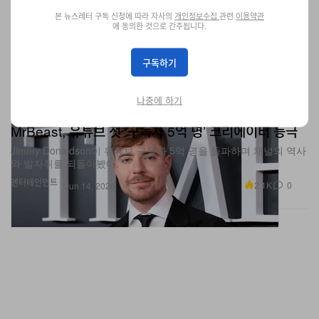
본 뉴스레터 구독 신청에 따라 자사의
개인정보수집
관련
이용약관
에 동의한 것으로 간주됩니다.
구독하기
나중에 하기
MrBeast, 유튜브 첫 ‘구독자 5억 명’ 크리에이터 등극
Jimmy Donaldson이 유튜브 구독자 5억 명을 돌파하며 채널의 역사
와 발자취를 되돌아봤다.
엔터테인먼트
2.1K
0
Jun 14, 2026