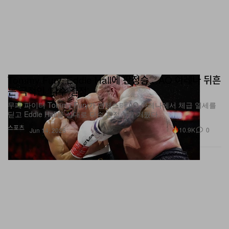
Tommy Fury, Eddie Hall에 판정승…AO 아레나 뒤흔
든 극적인 ‘다수 결정’
무패 파이터 Tommy Fury가 맨체스터 AO 아레나에서 체급 열세를
딛고 Eddie Hall을 상대로 다수 판정승을 거뒀다.
스포츠
10.9K
0
Jun 14, 2026