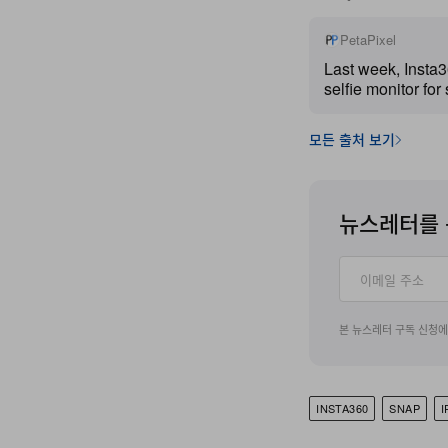
PetaPixel
Last week, Insta
selfie monitor for
Asia. Today, the 
latest mobile acc
모든 출처 보기
markets.
뉴스레터를 
본 뉴스레터 구독 신청
INSTA360
SNAP
I