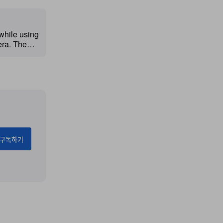
 while using
era. The
ives you
 screen
fectly
구독하기