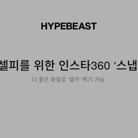
신발
미술
디자인
음악
라이프스타일
브랜드
온라
셀피를 위한 인스타360 ‘스냅
더 좋은 화질로 ‘셀카’ 찍기 가능.