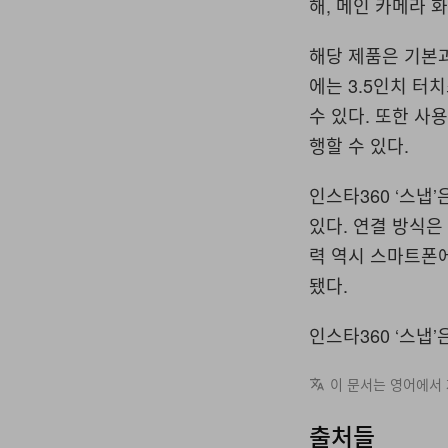
해
,
메인 카메라 
해당 제품은 기본과
에는
3.5
인치 터
수 있다
.
또한 사용
행할 수 있다
.
인스타
360 ‘
스냅
’
있다
.
연결 방식은
력 역시 스마트폰
됐다
.
인스타
360 ‘
스냅
’
이 문서는 영어에서
출처들