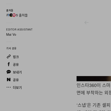
출처들
5 출처들
EDITOR ASSISTANT
Mai Vo
기사 공유
링크
공유
보내기
공유
Insta360
인스타
360
이 스마
더보기
면에 부착하는 외
‘
스냅
’
은 기존 셀피