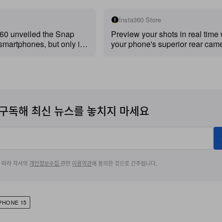
Insta360 Store
360 unveiled the Snap
Preview your shots in real time
 smartphones, but only in
your phone's superior rear cam
company unveiled its
3.5-inch high-res touchscreen g
essory across global
total control of your phone with
mirroring to frame your shots per
every time.
구독해 최신 뉴스를 놓치지 마세요
에 따라 자사의
개인정보수집
관련
이용약관
에 동의한 것으로 간주됩니다.
PHONE 15