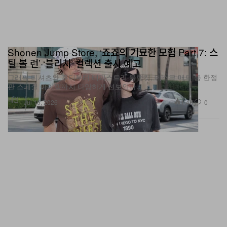
Shonen Jump Store, ‘죠죠의 기묘한 모험 Part 7: 스
틸 볼 런’·‘블리치’ 컬렉션 출시 예고
그래픽 티셔츠와 후디부터 태피스트리 블랭킷, 데스크 매트 등 한정
판 스페셜 아이템까지 다양하게 선보인다.
패션
1.4K
0
Jul 16, 2026