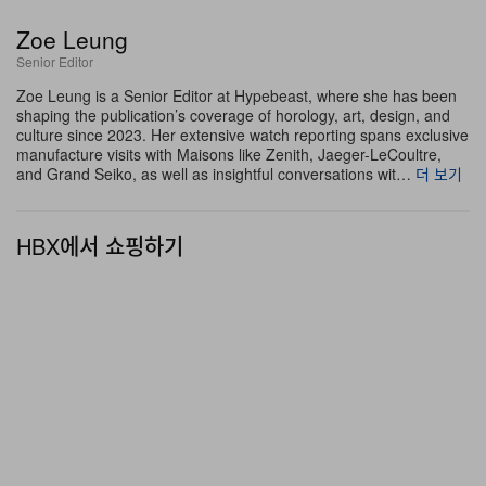
pic.twitter.com/iMA3VZokKk
Zoe Leung
Senior Editor
— 【公式】TVアニメ『BLEACH』
Zoe Leung is a Senior Editor at Hypebeast, where she has been
(@BLEACHanimation)
June 21, 2026
shaping the publication’s coverage of horology, art, design, and
culture since 2023. Her extensive watch reporting spans exclusive
manufacture visits with Maisons like Zenith, Jaeger-LeCoultre,
and Grand Seiko, as well as insightful conversations wit…
더 보기
HBX에서 쇼핑하기