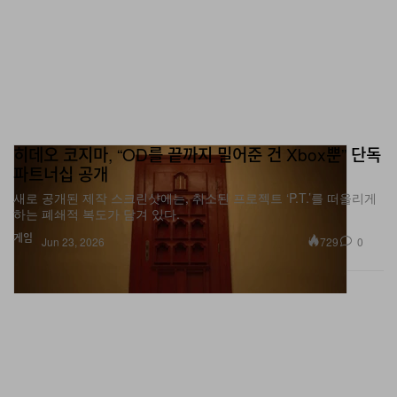
히데오 코지마, “OD를 끝까지 밀어준 건 Xbox뿐” 단독
파트너십 공개
새로 공개된 제작 스크린샷에는, 취소된 프로젝트 ‘P.T.’를 떠올리게
하는 폐쇄적 복도가 담겨 있다.
게임
729
0
Jun 23, 2026