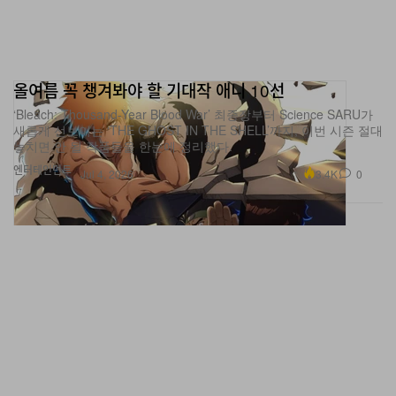
올여름 꼭 챙겨봐야 할 기대작 애니 10선
‘Bleach: Thousand-Year Blood War’ 최종장부터 Science SARU가
새롭게 선보이는 ‘THE GHOST IN THE SHELL’까지, 이번 시즌 절대
놓치면 안 될 작품들을 한눈에 정리했다.
엔터테인먼트
3.4K
0
Jul 4, 2026