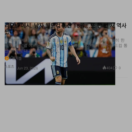
리오넬 메시, 남자 월드컵 통산 18골…또 한 번 새 역사
썼다
알제리전에서 미로슬라프 클로제의 16골 기록과 어깨를 나란히 한
직후, 리오넬 메시는 이어진 경기에서 골을 추가하며 남자 월드컵 통
산 18골의 대기록을 완성했다.
1 출처들
스포츠
404
0
Jun 23, 2026