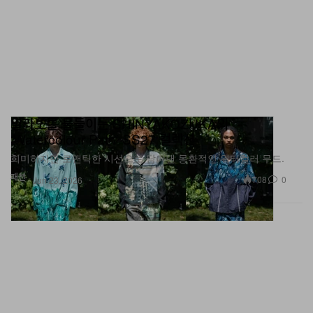
밀라노를 물들이는 SHINYAKOZUKA의
‘Watercolour Path’ SS27 컬렉션
희미하지만 로맨틱한 시선으로 담아낸 몽환적인 워터컬러 무드.
패션
708
0
Jun 23, 2026