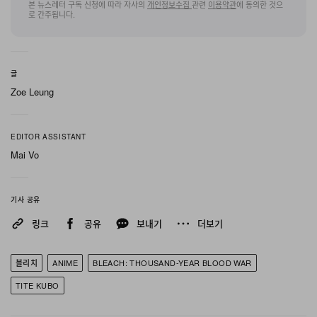
하는 의도가 담겨 있다.
본 뉴스레터 구독 신청에 따라 자사의
개인정보수집
관련
이용약관
에 동의한 것으
로 간주됩니다.
2026년 7월 25일 첫 공개를 앞둔
Bleach: Thousand-
Year Blood War – The Calamity
는 애니메이션 시리즈
글
의 최종 장을 장식하는 작품이 될 예정이다.
Zoe Leung
◤￣￣￣￣￣￣￣￣￣￣￣￣￣◥
EDITOR ASSISTANT
TVアニメ最終クール
Mai Vo
#BLEACH
千年血戦篇-禍進譚-
メインビジュアル解禁
◣＿＿＿＿＿＿＿＿＿＿＿＿＿◢
기사 공유
링크
공유
보내기
더보기
斯くて最後の刃は振り下ろされる
블리치
ANIME
BLEACH: THOUSAND-YEAR BLOOD WAR
ついにTVアニメ完結──
TITE KUBO
✦7/25㊏23:00テレ東系列ほかにて放送
✦7/26㊐12:00より順次配信
#BLEACH_anime