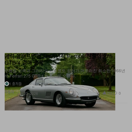
에릭 클래프턴의 1966년식 Ferrari, 전설의 275
GTB/4 경매 출품
우핸들 스펙과 그리지오 아르젠토 컬러가 어우러진 희소한 1966년
식 Ferrari 275 GTB/4가 경매에 오른다.
1 출처들
자동차
792
0
Jun 23, 2026