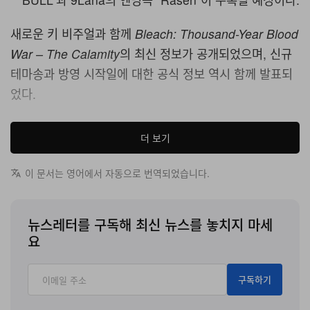
새로운 키 비주얼과 함께
Bleach: Thousand-Year Blood
War – The Calamity
의 최신 정보가 공개되었으며, 신규
테마송과 방영 시작일에 대한 공식 정보 역시 함께 발표되
었다.
새 비주얼은 최후 결전의 중압감을 고스란히 담아낸다. 황
더 보기
량한 전장 위, 부상을 입은 Ichigo Kurosaki가 무릎을 꿇
은 채 Zanpakutō를 굳게 쥐고 있고, 그 위로 Yhwach가
이 문서는 영어에서 자동으로 번역되었습니다.
위압적인 기세로 내려다보고 있는 장면이다. 여기에 기대
감을 더하듯, 제작진은 피날레의 정서를 규정할 두 곡의 신
뉴스레터를 구독해 최신 뉴스를 놓치지 마세
규 테마송을 확정했다. 오프닝 곡은
jo0ji
의 “I-BULL”로, 고
요
에너지의 도입부를 예고한다. 한편 엔딩 테마 “Rasen”은
9Lana가 맡았으며, 원작자 Tite Kubo가 직접 선택한 ‘나
구독하기
선’ 모티프를 통해 떠오르는 신예 아티스트를 조명하고자