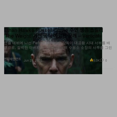
Ethan Hawke·Russell Crowe 주연 생존 스릴러
‘The Weight’ 거친 공식 예고편 공개 – Vertical
연출 데뷔에 나선 Padraic McKinley 감독이 대공황 시대 서부를 배
경으로, 절박한 아버지와 무자비한 노역 수용소 소장의 사투를 그린
다.
엔터테인먼트
5.0K
0
Jun 28, 2026