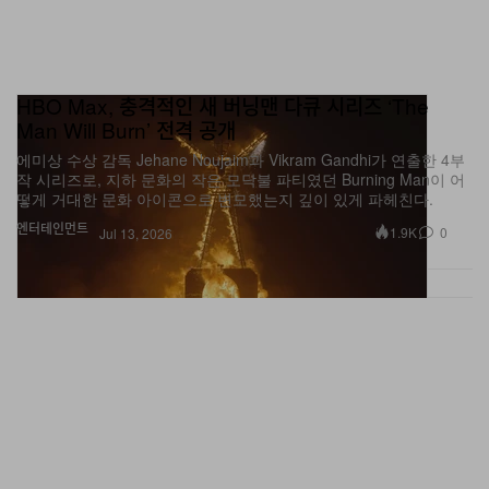
HBO Max, 충격적인 새 버닝맨 다큐 시리즈 ‘The
Man Will Burn’ 전격 공개
에미상 수상 감독 Jehane Noujaim과 Vikram Gandhi가 연출한 4부
작 시리즈로, 지하 문화의 작은 모닥불 파티였던 Burning Man이 어
떻게 거대한 문화 아이콘으로 변모했는지 깊이 있게 파헤친다.
엔터테인먼트
1.9K
0
Jul 13, 2026