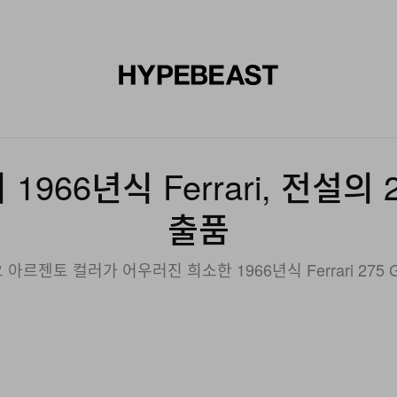
신발
미술
디자인
음악
라이프스타일
브랜드
온라
966년식 Ferrari, 전설의 2
출품
르젠토 컬러가 어우러진 희소한 1966년식 Ferrari 275 