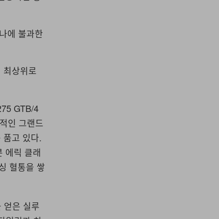
하나에 불과한
이 최상위로
5 GTB/4
설적인 그랜드
 품고 있다.
콘 에릭 클래
싱 혈통을 쌓
을 얻은 실루