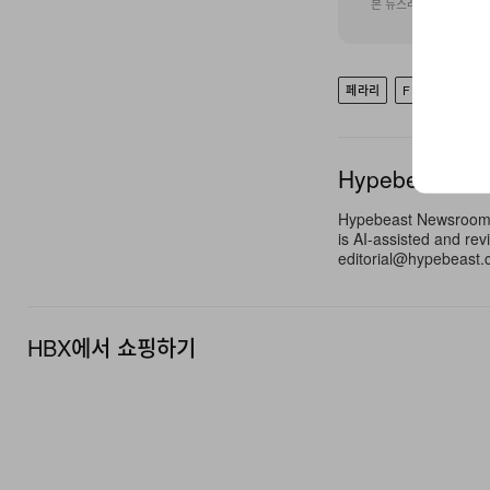
본 뉴스레터 구독 신청
페라리
FERRARI 275 
Hypebeast N
Hypebeast Newsroom pr
is AI-assisted and rev
editorial@hypebeast.
HBX에서 쇼핑하기