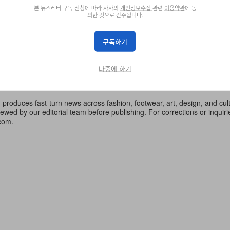
에 따라 자사의
개인정보수집
관련
이용약관
에 동의한 것으로 간주됩니다.
본 뉴스레터 구독 신청에 따라 자사의
개인정보수집
관련
이용약관
에 동
의한 것으로 간주됩니다.
구독하기
GTB/4
ERIC CLAPTON
나중에 하기
ewsroom
oduces fast-turn news across fashion, footwear, art, design, and cul
iewed by our editorial team before publishing. For corrections or inquiri
com.