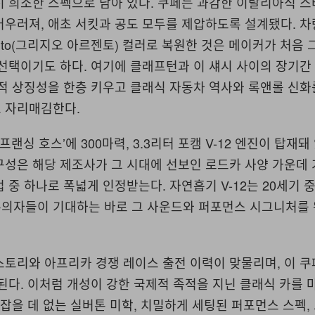
히 희소한 스펙으로 남아 있다. 쿠페는 과감한 이탈리아식 
우러져, 애초 서킷과 공도 모두를 제압하도록 설계됐다. 차
rgento(그리지오 아르젠토) 컬러로 복원한 것은 메이커가 처음
선택이기도 하다. 여기에 클래프턴과 이 섀시 사이의 장기간
적 상징성을 한층 키우고 클래식 자동차 역사와 록앤롤 신화
 자리매김한다.
프랜싱 호스’에 300마력, 3.3리터 포캠 V-12 엔진이 탑재돼 
구성은 해당 제조사가 그 시대에 선보인 로드카 사양 가운데
 중 하나로 폭넓게 인정받는다. 자연흡기 V-12는 20세기 
의자들이 기대하는 바로 그 사운드와 퍼포먼스 시그니처를 
토리와 아프리카 경쟁 레이스 출전 이력이 맞물리며, 이 쿠
된다. 이처럼 개성이 강한 국제적 족적을 지닌 클래식 카를 
흠잡을 데 없는 실버톤 미학, 치밀하게 세팅된 퍼포먼스 스펙,