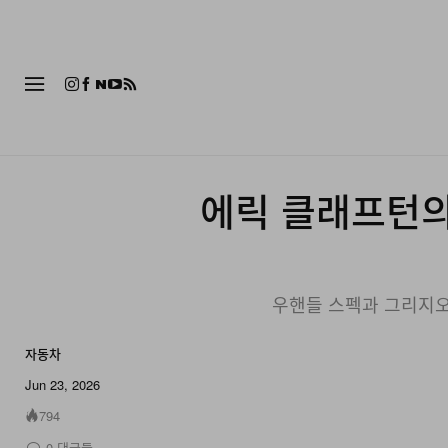
패션
에릭 클래프턴의 1
우핸들 스펙과 그리지오 아
자동차
Jun 23, 2026
794
0
댓글들