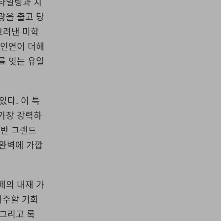
스타일링과 치
량을 출고 당
 그려낸 미학
 인연이 더해
를 잇는 유일
있다. 이 특
 가장 강력하
중반 그랜드
완벽에 가깝
페의 내재 가
마주할 기회
 그리고 록