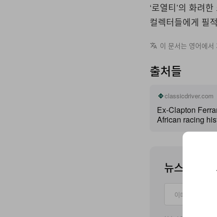
‘로열티’의 화려한
컬렉터들에게 필적
이 문서는 영어에서
출처들
classicdriver.com
Ex-Clapton Ferra
African racing hi
뉴스레터를 