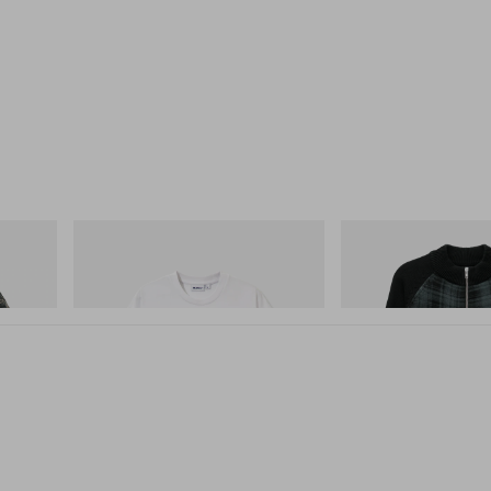
Butter Goods
Butter Goods
Paint Tee
Mustang Zip-Thru Knit S
쇼핑하기
쇼핑하기