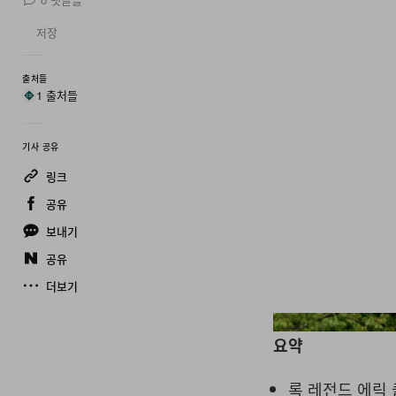
저장
출처들
1 출처들
기사 공유
링크
공유
보내기
공유
더보기
요약
록 레전드 에릭 클