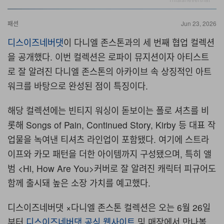
패션
Jun 23, 2026
디스이즈네버댓
이
다니엘 존스톤
과의 세 번째 협업 컬렉션
을 공개했다. 이번 컬렉션은 로파이 뮤지션이자 아티스트
로 잘 알려진
다니엘 존스톤
의 아카이브 속 상징적인 아트
워크를 바탕으로 완성된 점이 특징이다.
해당 컬렉션에는 빈티지 워싱이 돋보이는 폴로 셔츠를 비
롯해 Songs of Pain, Continued Story, Kirby 등 대표 작
업물을 녹여낸 티셔츠 라인업이 포함됐다. 여기에 스트라
이프와 카모 패턴을 더한 아이템까지 구성됐으며, 특히 앨
범 <
Hi, How Are You
>커버로 잘 알려진 캐릭터 피규어도
함께 출시돼 높은 소장 가치를 예고했다.
디스이즈네버댓 ×다니엘 존스톤 컬렉션은 오는 6월 26일
부터
디스이즈네버댓 공식 웹사이트
및 매장에서 만나볼