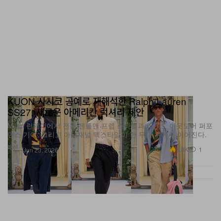
KUON 사시코 공예로 재해석한 Ralph Lauren
SS27, 새로운 아메리칸 럭셔리 제안
Milan 런웨이에서 전통 젠틀맨 프렙 스타일과 러기드 아웃도어 퍼포
먼스 기어, 그리고 아티재널 텍스타일이 한 무대 위에서 이어진다.
패션
5.8K
1
Jun 23, 2026