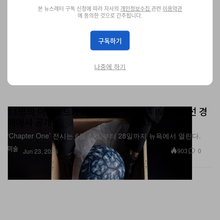
본 뉴스레터 구독 신청에 따라 자사의
개인정보수집
관련
이용약관
에 동의한 것으로 간주됩니다.
구독하기
나중에 하기
11명의 아티스트가 다시 만든 ‘풋볼’ — IMAZ 자선 경
매에서 공개
‘Chapter One’ 전시는 6월 24일부터 28일까지 뉴욕에서 열린다.
미술
903
0
Jun 23, 2026