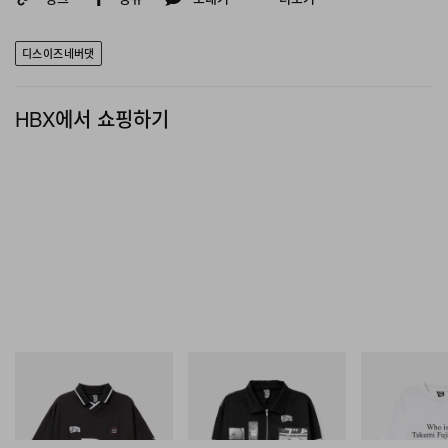
디스이즈네버댓
HBX에서 쇼핑하기
INITIAL
INITIAL
INITIAL
Billionaire Boys Club X Initial
Billionaire Boys Club X Initial
Billionaire Boys 
D Game Shirt
D Cotton Jacket
D Cotton T-Shirt
쇼핑하기
쇼핑하기
쇼핑하기