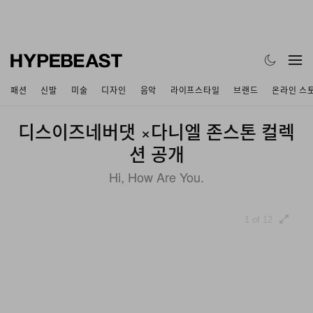
패션
신발
미술
디자인
음악
라이프스타일
브랜드
온라인 스
디스이즈네버댓 ×다니엘 존스톤 컬렉
션 공개
Hi, How Are You.
1 of 12