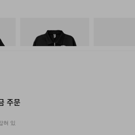
INITIAL
Merrell 1TRL
Cotton T-
Billionaire Boys Club X Initial D Cotton
Merrell 1TRL X Perks A
Jacket
Storm GORE-TEX®
쇼핑하기
쇼핑하기
지금 주문
잡혀 있