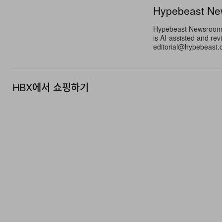
Hypebeast N
Hypebeast Newsroom pr
is AI-assisted and rev
editorial@hypebeast.
HBX에서 쇼핑하기