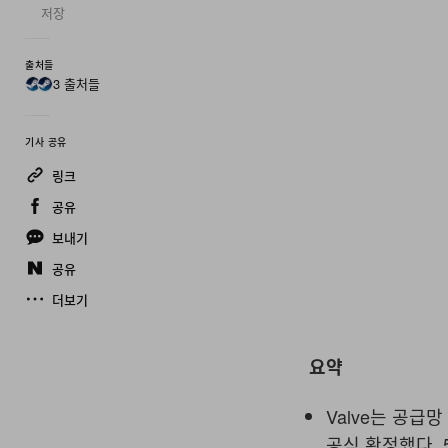
저장
출처들
3 출처들
기사 공유
링크
공유
보내기
공유
더보기
요약
Valve는 공급
공식 확정했다. 5