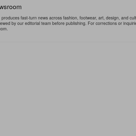
ewsroom
oduces fast-turn news across fashion, footwear, art, design, and cul
iewed by our editorial team before publishing. For corrections or inquiri
com.