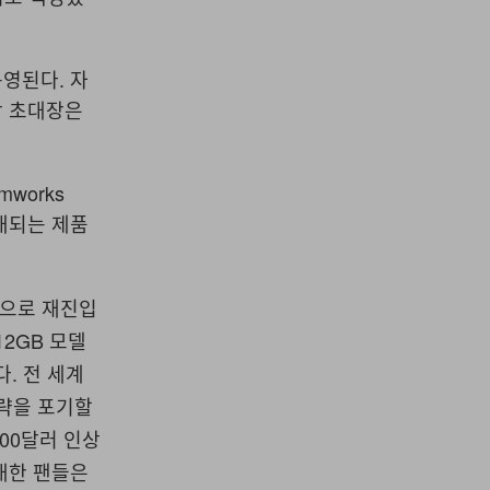
영된다. 자
각 초대장은
mworks
공개되는 제품
식적으로 재진입
12GB 모델
다. 전 세계
전략을 포기할
300달러 인상
대한 팬들은