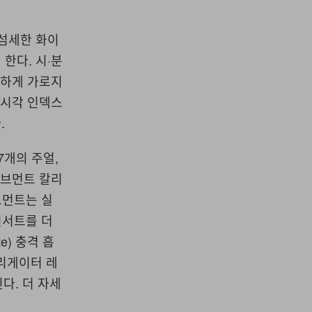
 섬세한 화이
한다. 시·분
아하게 가로지
 시각 인덱스
.
7개의 주얼,
무브먼트 칼리
무브먼트는 실
 인서트를 더
e) 충격 흡
앨리게이터 레
다. 더 자세