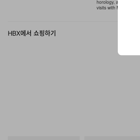
horology, art, design
visits with Maisons li
HBX에서 쇼핑하기