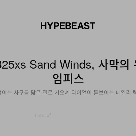
신발
미술
디자인
음악
라이프스타일
브랜드
온라
DB25xs Sand Winds, 사
임피스
이는 사구를 닮은 옐로 기요셰 다이얼이 돋보이는 데일리 럭
1 of 5