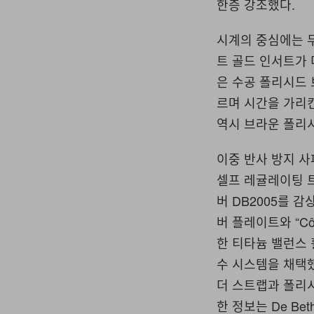
한층 강조했다.
시계의 중심에는 
트 골드 인서트가 
은 수공 폴리시드 
르며 시간을 가리킨
역시 브라운 폴리
이중 반사 방지 사
셀프 레귤레이팅 
버 DB2005를 감
버 플레이트와 “Cô
한 티타늄 밸런스 휠,
수 시스템을 채택했
더 스트랩과 폴리시
한 정보는 De Bet