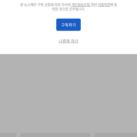
, and culture since 2023. Her extensive watch reporting spans exclusiv
본 뉴스레터 구독 신청에 따라 자사의
개인정보수집
관련
이용약관
에 동
ke Zenith, Jaeger-LeCoultre, and Grand Seiko, as well as insightful con
의한 것으로 간주됩니다.
구독하기
나중에 하기