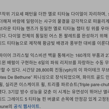
무작위 기요셰 패턴을 더한 옐로 티타늄 다이얼이 자리하며,
더해져 바람에 일렁이는 사구의 물결을 감각적으로 떠올리게 
브라운 티타늄 핸즈가 동일한 옐로 티타늄 챕터 링 위를 우
다. 다이얼 전체의 통일된 어스 톤 팔레트를 완성하기 위해
시드 티타늄으로 제작해 황금빛 배경과 풍부한 대비를 이룬다
파이어 크리스털 익스비션 백을 통해서는 160개의 부품과 2
트윈 배럴이 구현하는 6일의 파워 리저브를 자랑하는 수동 
상할 수 있다. 시간당 28,800회 진동(vph)의 이 하이테크 
tes De Bethune” 피니싱으로 장식되었으며, 화이트 골드
 실리콘 이스케이프 휠, 트리플 파르슈트(Triple pare-chut
다. 3기압 방수 성능을 갖춘 이 시계는 유연성이 뛰어난 
드 그레이드 5 티타늄 핀 버클로 손목에 안정감 있게 고정된
hune의
공식 웹사이트
.