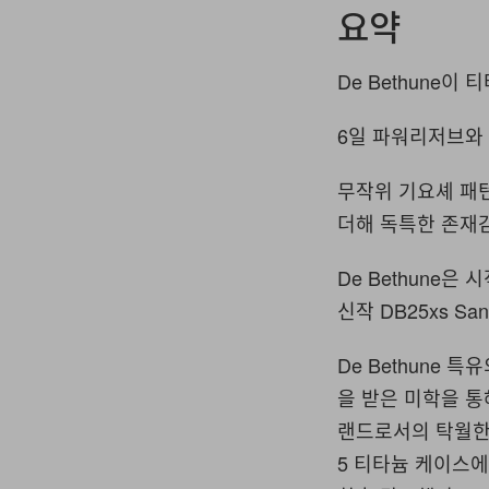
요약
De Bethune이
6일 파워리저브와 
무작위 기요셰 패
더해 독특한 존재
De Bethune
신작 DB25xs Sa
De Bethune 
을 받은 미학을 통
랜드로서의 탁월한 
5 티타늄 케이스에