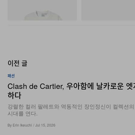
그라미치
아디다스 오리지널스
Vase Tee
SAMBA OG
쇼핑하기
쇼핑하기
이전 글
패션
Clash de Cartier, 우아함에 날카로운 
하다
강렬한 컬러 팔레트와 역동적인 장인정신이 컬렉션의
시대를 연다.
By
Erin Ikeuchi
/
Jul 15, 2026