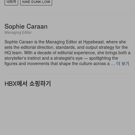
나이키
NIKE DUNK LOW
미드솔에는 은은한 에이징 마감이 더해져 전체 팔레트의
워른 인(worn-in) 아카이브 무드를 한층 강화한다. 마지막
으로, 컬렉션 전반의 클래식 코트 & 캠퍼스 풋웨어 오마주
Sophie Caraan
와 맞닿는 검 러버 아웃솔로 마무리해 완성도를 높였다.
Managing Editor
Sophie Caraan is the Managing Editor at Hypebeast, where she
sets the editorial direction, standards, and output strategy for the
HQ team. With a decade of editorial experience, she brings both a
storyteller's instinct and a strategist's eye — spotlighting the
figures and movements that shape the culture across a …
더 보기
HBX에서 쇼핑하기