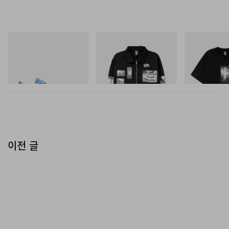
On
INITIAL
INITIAL
Cloudmonster 1
Billionaire Boys Club X Initial
BILLIONAIRE 
D Cotton Jacket
INITIAL D COT
쇼핑하기
#1
쇼핑하기
쇼핑하기
이전 글