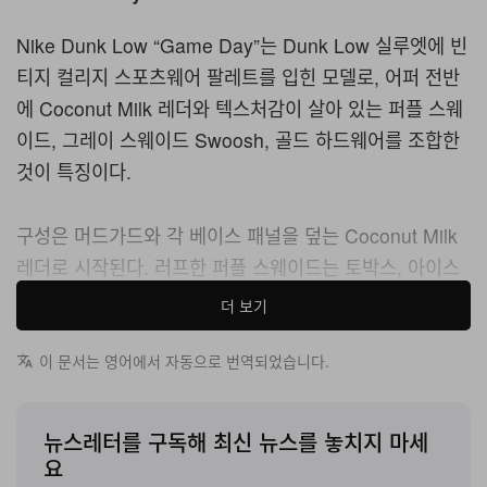
Nike Dunk Low “Game Day”는 Dunk Low 실루엣에 빈
티지 컬리지 스포츠웨어 팔레트를 입힌 모델로, 어퍼 전반
에 Coconut Milk 레더와 텍스처감이 살아 있는 퍼플 스웨
이드, 그레이 스웨이드 Swoosh, 골드 하드웨어를 조합한
것이 특징이다.
구성은 머드가드와 각 베이스 패널을 덮는 Coconut Milk
레더로 시작된다. 러프한 퍼플 스웨이드는 토박스, 아이스
테이, 사이드 패널, 힐을 감싸며 매끈한 가죽과의 질감 대비
더 보기
를 극대화한다. 그레이 스웨이드 Swoosh는 양 옆 퍼플 영
역을 가로지르며 강렬한 컬러를 절제된 톤으로 눌러 주면
이 문서는 영어에서 자동으로 번역되었습니다.
서도, 전체적인 컬러 블로킹은 해치지 않는다. 동일 톤의 그
레이 힐 탭이 뒤축까지 이어지며 차분한 무드를 완성한다.
뉴스레터를 구독해 최신 뉴스를 놓치지 마세
요
하드웨어와 디테일은 “Game Day” 시리즈 특유의 강한 바