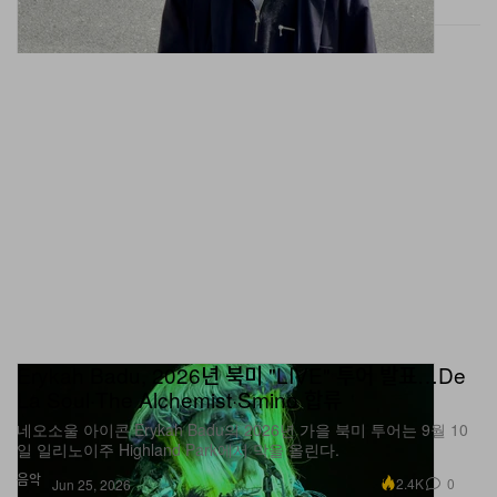
Erykah Badu, 2026년 북미 "LIVE" 투어 발표…De
La Soul·The Alchemist·Smino 합류
네오소울 아이콘 Erykah Badu의 2026년 가을 북미 투어는 9월 10
일 일리노이주 Highland Park에서 막을 올린다.
음악
2.4K
0
Jun 25, 2026