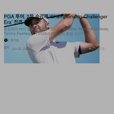
PGA 투어, 2부 승강제 ‘Championship·Challenger
Era’ 전격 출범
승강제와 매치 플레이 도입… Scottie Scheffler, Maverick McNealy,
Tommy Fleetwood가 2028년 대개편에 힘을 싣는다.
1 출처들
골프
270
0
Jun 25, 2026