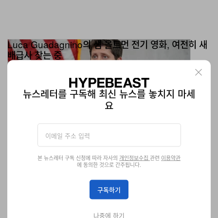
Luca Guadagnino의 샘 올트먼 전기 영화, 여전히 새
배급사 찾는 중
Amazon이 OpenAI에 500억 달러를 투자한 뒤, 전기 드라마
‘Artificial’ 배급을 전격 포기했다. Netflix, A24, Focus Features까지
모두 물러난 상황이다.
엔터테인먼트
437
0
Jun 25, 2026
뉴스레터를 구독해 최신 뉴스를 놓치지 마세
요
Nothing, 보급형 새 스마트폰 ‘Phone 4b’ 예고
7월 출시 예정인 Nothing Phone 4b는 폭등한 부품가에 대응해 기존
CMF Phone 3 Pro를 재설계한 모델로, 브랜드의 보급형 라인업을
새롭게 정의하는 엔트리 스마트폰이다.
본 뉴스레터 구독 신청에 따라 자사의
개인정보수집
관련
이용약관
2 출처들
에 동의한 것으로 간주됩니다.
테크
819
0
Jun 25, 2026
구독하기
나중에 하기