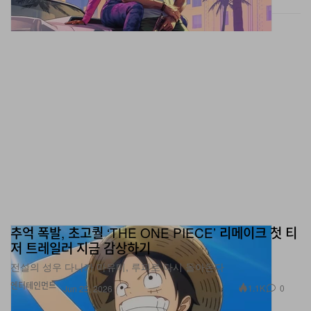
추억 폭발, 초고퀄 ‘THE ONE PIECE’ 리메이크 첫 티
저 트레일러 지금 감상하기
전설의 성우 다나카 마유미, 루피로 다시 돌아온다
엔터테인먼트
1.1K
0
Jun 25, 2026