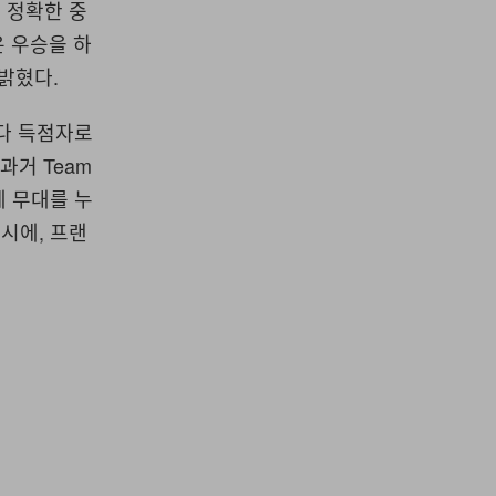
 정확한 중
온 우승을 하
 밝혔다.
최다 득점자로
과거 Team
계 무대를 누
동시에, 프랜