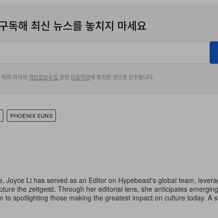
구독해 최신 뉴스를 놓치지 마세요
에 따라 자사의
개인정보수집
관련
이용약관
에 동의한 것으로 간주됩니다.
R
PHOENIX SUNS
e, Joyce Li has served as an Editor on Hypebeast's global team, lever
apture the zeitgeist. Through her editorial lens, she anticipates emergin
m to spotlighting those making the greatest impact on culture today. A 