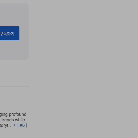
구독하기
aging profound
g trends while
storyt…
더 보기