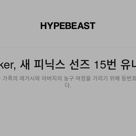
신발
미술
디자인
음악
라이프스타일
브랜드
온라
ooker, 새 피닉스 선즈 15번 
ker가 가족의 레거시와 아버지의 농구 여정을 기리기 위해 등번
다.