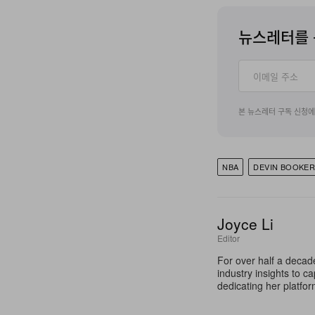
뉴스레터를 
본 뉴스레터 구독 신청
NBA
DEVIN BOOKE
Joyce Li
Editor
For over half a decad
industry insights to c
dedicating her platfor