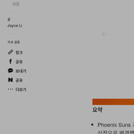
저장
글
Joyce Li
기사 공유
링크
공유
보내기
공유
더보기
요약
Phoenix Su
식적으로 변경했