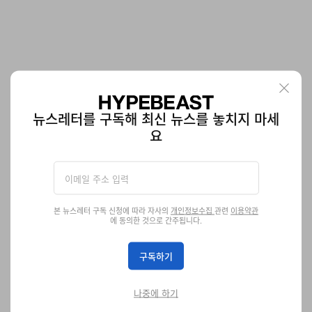
키스 x 버켄스탁 2026 여름 샌들 컬렉션 공개
뉴스레터를 구독해 최신 뉴스를 놓치지 마세
취리히와 암스테르담 두가지 모델로 출시된다.
요
신발
2.5K
0
Jun 12, 2026
본 뉴스레터 구독 신청에 따라 자사의
개인정보수집
관련
이용약관
에 동의한 것으로 간주됩니다.
구독하기
나중에 하기