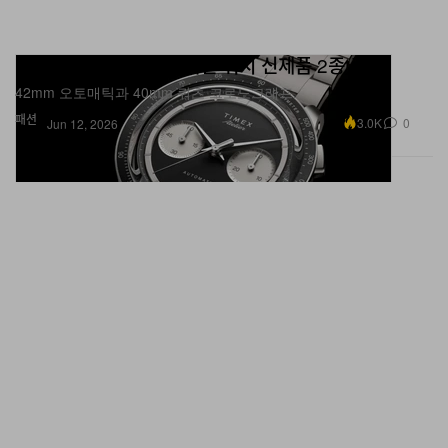
타이맥스, 아틀리에 컬렉션 워치 신제품 2종 출시
42mm 오토매틱과 40mm 쿼츠 크로노그래프.
패션
3.0K
0
Jun 12, 2026