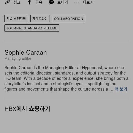
진다. Black 컬러웨이는 빈티지 피니시에 야광 프린트를
링크
공유
보내기
더보기
겹쳐, 밝은 곳에서 빛을 머금었다가 어두운 곳에서 은은히
발광하는 핑크 그래픽을 구현했다. 이 발광 효과는 세탁을
저널 스탠다드
자미로콰이
COLLABORATION
반복할수록 서서히 옅어지기 때문에, Black 티셔츠의 가장
JOURNAL STANDARD RELUME
큰 특징은 고정된 상태가 아니라 시간에 따라 변화하는 속
성을 지닌다. White 컬러웨이는 세 가지 중 가장 정석적인
Sophie Caraan
구성으로, 빈티지 피니시 프린트만을 더해 에이징된 베이
Managing Editor
스 원단이 시각적 존재감을 온전히 드러내도록 했다.
Sophie Caraan is the Managing Editor at Hypebeast, where she
Yellow B 컬러웨이는 flock 프린트를 도입해 그래픽 표면
sets the editorial direction, standards, and output strategy for the
HQ team. With a decade of editorial experience, she brings both a
자체에 입체적인 텍스처를 형성함으로써, Black과 White
storyteller's instinct and a strategist's eye — spotlighting the
어디에도 없는 촉각적 요소를 더한다. 세 가지 컬러웨이, 세
figures and movements that shape the culture across a …
더 보기
가지 프린트 테크닉, 동일한 에이징 공정을 거친 하나의 베
이스 소재로 완성된 이 컬렉션은 하나만 선택하기보다 세
HBX에서 쇼핑하기
가지를 모두 소장했을 때 진가가 드러난다.
실루엣은 여유롭지만 과장되지 않아 접근성이 높다. 폭 또