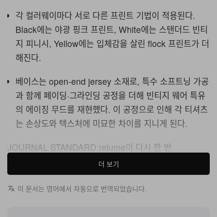
각 컬러웨이마다 서로 다른 프린트 기법이 적용된다.
Black에는 야광 핑크 프린트, White에는 스탠더드 빈티
지 피니시, Yellow에는 입체감을 살린 flock 프린트가 더
해진다.
베이스는 open-end jersey 소재로, 특수 소프트닝 가공
과 함께 페이딩·그라인딩 공정을 더해 빈티지 웨어 특유
의 에이징 무드를 재현했다. 이 공정으로 인해 각 티셔츠
는 손상도와 텍스처에 미묘한 차이를 지니게 된다.
JOURNAL STANDARD relume이 다시 한 번
Jamiroquai와 손잡고 협업 컬렉션을 선보인다. 총 세 가지
더 보기
컬러웨이로 구성되며, 각 컬러마다 다른 프린트 기법을 배
치했다. Black에는 야광 핑크 프린트, White에는 스탠더드
이 문서는 영어에서 자동으로 번역되었습니다.
빈티지 피니시, yellow에는 입체적인 flock 프린트를 적용