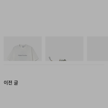
한 오버사이즈보다는 균형 잡힌 레귤러 핏에 가깝게 설정
해 단품으로도, 레이어링용 이너로도 무리 없이 스타일링
할 수 있다. 스태프 노트에 따르면 Black 컬러웨이는 완전
한 블랙이 아닌 약간 그레이가 도는 톤으로 보이는데, 이는
페이딩 공정의 결과로, 에이징 가공을 거친 open-end
jersey가 지닌 특유의 표정을 그대로 드러낸 것이다.
그라미치
Merrell 1TRL
아디다스 오리지
Vase Tee
Merrell 1TRL X Perks And
Handball Spezia
Mini Cham Storm GORE-
Shoes
Jamiroquai x JOURNAL STANDARD relume Fade
쇼핑하기
TEX®
쇼핑하기
Print T-Shirt 컬렉션의 사전 예약은 7월 중순 오픈될 예정
쇼핑하기
이다.
이전 글