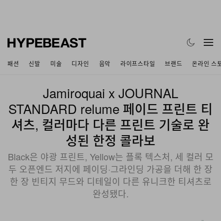
패션
신발
미술
디자인
음악
라이프스타일
브랜드
온라인 스
Jamiroquai x JOURNAL
STANDARD relume 페이드 프린트 티
셔츠, 컬러마다 다른 프린트 기술로 완
성된 한정 콜라보
Black은 야광 프린트, Yellow는 플록 텍스처, 세 컬러 모
두 오픈엔드 저지에 페이딩·그라인딩 가공을 더해 한 장
한 장 빈티지 무드와 디테일이 다른 유니크한 티셔츠로
완성됐다.