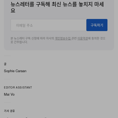
해, 세 장 모두에 동일한 그래픽을 일괄적으로 더하는 대신
뉴스레터를 구독해 최신 뉴스를 놓치지 마세
소재와 가공의 변주를 통해 협업의 콘셉트를 설계했다.
요
구성은 베이스 원단에서 시작해 바깥으로 확장된다. 첫 단
구독하기
계는 open-end jersey로, 가공 전부터 탄탄하고 드라이한
터치감으로 실루엣에 구조감을 부여하는 원단이다. 여기에
본 뉴스레터 구독 신청에 따라 자사의
개인정보수집
관련
이용약관
에 동의한 것으
로 간주됩니다.
강도를 풀어주는 특수 소프트닝 가공을 더해, 여러 해 입어
길들인 빈티지 티셔츠에 가까운 유연한 착용감을 구현했
다. 이후 페이딩과 그라인딩 공정을 거치며, 새 옷 특유의
글
평평하고 균일한 표면이 아닌, 오랜 시간 착용해온 듯한 깊
Sophie Caraan
이감과 입체적인 에이징을 시각·촉각적으로 더해준다. 이
공정은 기계식 일괄 처리 대신 수작업으로 진행되기 때문
EDITOR ASSISTANT
에, 각 제품은 손상도와 텍스처의 정도가 조금씩 다르게 나
Mai Vo
타나며, 브랜드는 이를 편차가 아닌 개성으로 제시한다.
기사 공유
프린트 선택은 이 베이스 위에 서로 다른 세 방향으로 더해