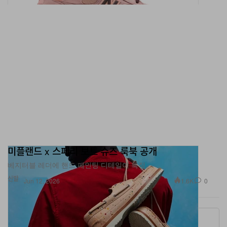
미플랜드 x 스페리 보트 슈즈 룩북 공개
베지터블 레더에 핸드 페인팅 디테일이 특징.
신발
1.6K
0
Jun 12, 2026
More ▾