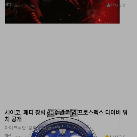
세이코, 패디 창립 60주년 기념 프로스펙스 다이버 워
치 공개
아이코닉한 ‘킹터틀’의 실루엣.
패션
4.1K
0
Jun 8, 2026