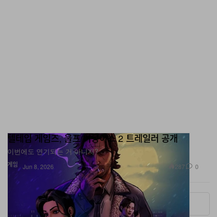
텔테임 게임즈, 울프 어몽어스 2 트레일러 공개
이번에도 연기되는 거 아니지?
게임
287
0
Jun 8, 2026
More ▾