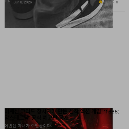
어쌔신 크리드 창시자가 만든 신작 액션 게임, ‘1666:
암스테르담’ 공식 예고편 공개
이번엔 마녀가 주인공이다.
게임
293
0
Jun 8, 2026