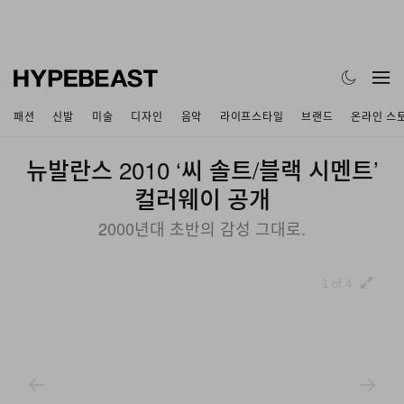
패션
신발
미술
디자인
음악
라이프스타일
브랜드
온라인 스
뉴발란스 2010 ‘씨 솔트/블랙 시멘트’
컬러웨이 공개
2000년대 초반의 감성 그대로.
1 of 4