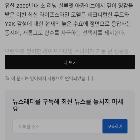
유한 2000년대 초 러닝 실루엣 아카이브에서 깊이 영감을
받은 이번 최신 라이프스타일 모델은 테크니컬한 무드와
Y2K 감성에 대한 현재의 높은 수요에 정면으로 응답하는
동시에, 새롭고도 향수를 자극하는 선택지를 제시한다.
브랜드의 청키한 라이프스타일 스니커가 거둔 큰 성공을
발판으로 탄생한 2010은 통기성이 뛰어난 메쉬와 견고한
더 보기
합성 오버레이를 조합한 입체적인 어퍼를 적용했다. 전체
디자인은 깨끗한 “Sea Salt” 컬러를 베이스로 삼고, 미드
이 문서는 영어에서 자동으로 번역되었습니다.
풋과 힐 카운터, 시그니처 “N” 로고 전반에 더해진 선명한
“Black Cement” 디테일을 통해 강렬한 시각적 대비를 만
뉴스레터를 구독해 최신 뉴스를 놓치지 마세
들어낸다. 분할된 패널 구조는 역동적이면서도 균형 잡힌
요
레이어드 룩을 구현해, 다양한 스타일링에 손쉽게 매치할
수 있다.
구독하기
풋베드 아래에는 브랜드의 깊은 퍼포먼스 러닝 헤리티지를