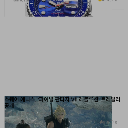
스퀘어 에닉스, ‘파이널 판타지 VII 레볼루션’ 트레일러
공개
삼부작 시리즈 그 대장정의 마침표.
게임
518
0
Jun 8, 2026