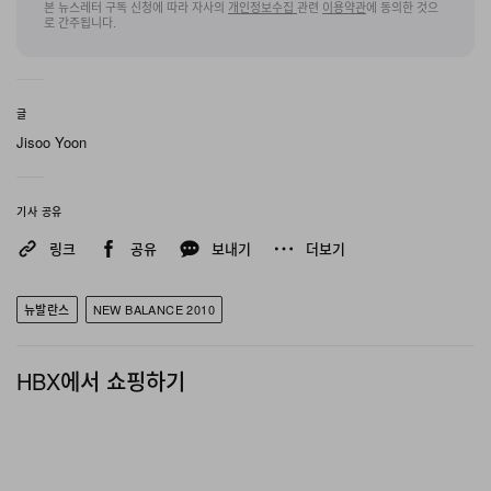
본 뉴스레터 구독 신청에 따라 자사의
개인정보수집
관련
이용약관
에 동의한 것으
로 간주됩니다.
상기시키는 견고하고 두툼한 쿠셔닝 미드솔 유닛을 적용
해, 하루 종일 지속되는 편안함을 최우선으로 구현했다. 공
격적인 트레드 패턴을 더한 내구성 높은 러버 아웃솔은 다
글
양한 도심 환경에서도 안정적인 접지력을 보장한다. 동시
Jisoo Yoon
대 스니커 시장에서 입지를 넓혀가고 있는 New Balance
라인업 가운데, 새롭게 등장한 2010은 일상 로테이션에 더
기사 공유
할 만한 높은 완성도의 라이프스타일 스니커로 존재감을
드러낸다.
링크
공유
보내기
더보기
뉴발란스
NEW BALANCE 2010
HBX에서 쇼핑하기