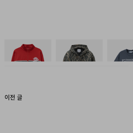
Butter Goods
Butter Goods
Butter Goods
Dragon Tricot Jacket
Insulated Work Jacket
Outward Bound
쇼핑하기
쇼핑하기
쇼핑하기
이전 글