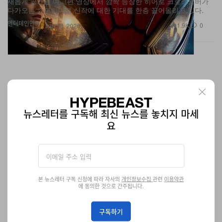
엔터테인먼트
1.9K
0
Jun 18, 2026
뉴스레터를 구독해 최신 뉴스를 놓치지 마세
요
본 뉴스레터 구독 신청에 따라 자사의
개인정보수집
관련
이용약관
케어원, 클린 리추얼 브랜드 ‘깨꼬미’ 론칭
에 동의한 것으로 간주됩니다.
20년간 축적한 공간 케어 노하우를 담은 감각적인 라이프스타일 브
랜드.
구독하기
제공 Care1
164
0