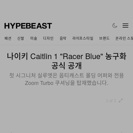
패션
신발
미술
디자인
음악
라이프스타일
브랜드
온라인 스
나이키 Caitlin 1 "Racer Blue" 농구화
공식 공개
첫 시그니처 실루엣은 옵티캐스트 몰딩 어퍼와 전용
Zoom Turbo 쿠셔닝을 탑재했습니다.
1 of 3