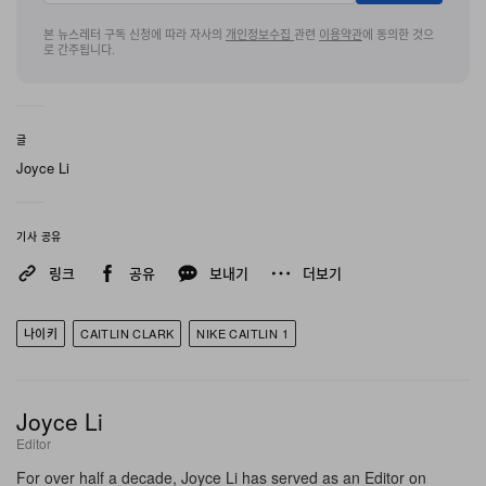
에는 Nike의 검증된 Cushlon 쿠셔닝 컴파운드와 포어풋
본 뉴스레터 구독 신청에 따라 자사의
개인정보수집
관련
이용약관
에 동의한 것으
로 간주됩니다.
에 배치된 전용 Zoom Turbo 유닛을 조합했다. 이 테크니
컬 셋업은 우수한 충격 흡수력과 부드러운 힐 투 토 전환,
그리고 빠른 컷 동작과 패스트 브레이크를 구사하는 선수
글
들을 위한 폭발적인 반응성을 제공하도록 정교하게 튜닝되
Joyce Li
어 있다.
Nike Caitlin 1은 10월 1일, 140달러(미국 기준)의 소비자
기사 공유
가로 정식 발매되며 Nike의 디지털 플랫폼과 전 세계 일부
링크
공유
보내기
더보기
셀렉트 리테일러를 통해 만나볼 수 있다.
나이키
CAITLIN CLARK
NIKE CAITLIN 1
Joyce Li
Editor
For over half a decade, Joyce Li has served as an Editor on