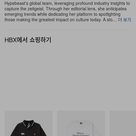
Hypebeast's global team, leveraging profound industry insights to
capture the zeitgeist. Through her editorial lens, she anticipates
emerging trends while dedicating her platform to spotlighting
those making the greatest impact on culture today. A sto…
더 보기
HBX에서 쇼핑하기
Instagram에서 이 게시물 보기
Nike(@nike)가 공유한 게시물
INITIAL
INITIAL
Crocs
Billionaire Boys Club X Initial
Billionaire Boys Club X Initial
Crocs Roy
D Game Shirt
D Cotton T-Shirt 3
쇼핑하기
쇼핑하기
쇼핑하기