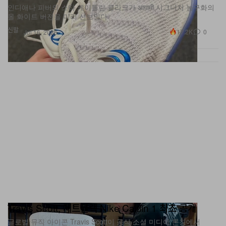
올 화이트 버전을 미리 선보인다
신발
17.2K
0
Jul 16, 2026
Travis Scott, 제트블랙 Nike Caitlin 1 최초 공개
글로벌 뮤직 아이콘 Travis Scott이 공식 소셜 미디어 론칭에서
Caitlin Clark의 데뷔 시그니처 실루엣 ‘Nike Caitlin 1’ 제트블랙 컬러
를 직접 신고 등장했다.