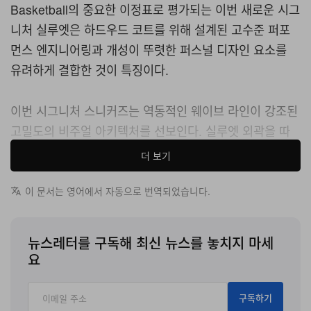
Basketball의 중요한 이정표로 평가되는 이번 새로운 시그
니처 실루엣은 하드우드 코트를 위해 설계된 고수준 퍼포
먼스 엔지니어링과 개성이 뚜렷한 퍼스널 디자인 요소를
유려하게 결합한 것이 특징이다.
이번 시그니처 스니커즈는 역동적인 웨이브 라인이 강조된
고밀도의 비주얼 아키텍처를 선보인다. 실루엣 외곽을 따
라 반복되는 “CC”와 “22” 구조적 디테일이 정교하게 녹아
더 보기
있어, 플레이어의 퍼스널 브랜딩과 등번호를 직접적으로
드러내는 요소로 작용한다. 기본 구조에는 고급 Opticast
이 문서는 영어에서 자동으로 번역되었습니다.
몰디드 어퍼를 적용해 코트 위 격렬한 움직임 속에서도 뛰
어난 지지력과 통기성, 그리고 발을 안정적으로 고정하는
뉴스레터를 구독해 최신 뉴스를 놓치지 마세
탄탄한 락다운 핏을 구현하도록 설계했다.
요
아웃솔 퍼포먼스 측면에서는 코트에서의 감각을 최적화하
구독하기
기 위해 멀티 레이어 쿠셔닝 매트릭스를 적용했다. 미드솔