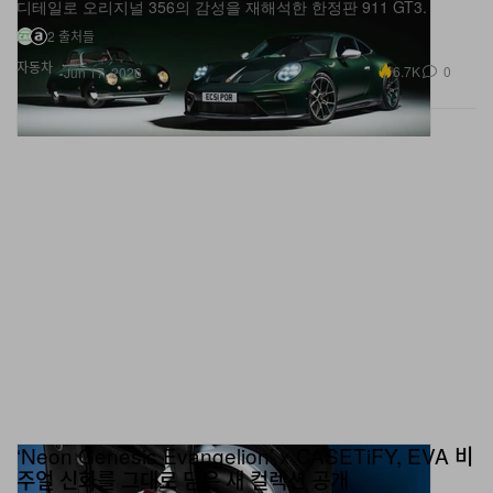
2 출처들
자동차
6.7K
0
Jun 17, 2026
‘Neon Genesis Evangelion’ x CASETiFY, EVA 비
주얼 신화를 그대로 담은 새 컬렉션 공개
플러그 슈트 모티프 AirPods Max 케이스부터 A.T. 필드 무선 충전기