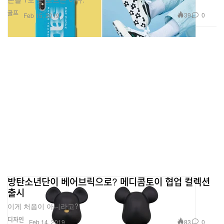
골프
39
0
Feb 15, 2019
방탄소년단이 베어브릭으로? 메디콤토이 협업 컬렉션
출시
이게 처음이 아니라고?
디자인
83
0
Feb 14, 2019