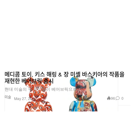
메디콤 토이, 키스 해링 & 장 미셸 바스키아의 작품을
재현한 베어브릭 출시
현대 미술의 두 아이콘이 베어브릭으로.
미술
96
0
May 27, 2020