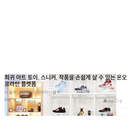
희귀 아트 토이, 스니커, 작품을 손쉽게 살 수 있는 온오
프라인 플랫폼
서울옥션블루의 ‘레어바이블루’.
미술
389
0
Dec 27, 2018