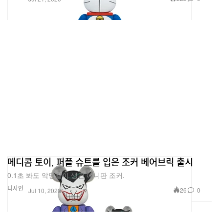
메디콤 토이, 퍼플 슈트를 입은 조커 베어브릭 출시
0.1초 봐도 악당같이 생긴 애니판 조커.
디자인
26
0
Jul 10, 2020