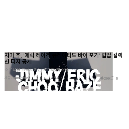
지미 추, '에릭 헤이즈 큐레이티드 바이 포기' 협업 컬렉
션 티저 공개
소유욕을 자극시키는 초호화 캐스팅.
제공 Jimmy choo
299
0