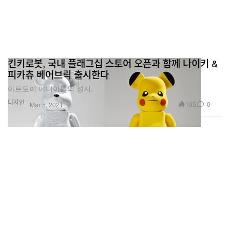
킨키로봇, 국내 플래그십 스토어 오픈과 함께 나이키 &
피카츄 베어브릭 출시한다
아트토이 마니아들의 성지.
디자인
195
0
Mar 5, 2021