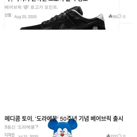
베어브릭 ‘@’ 로고가 포인트.
신발
99
0
Aug 20, 2020
메디콤 토이, '도라에몽' 50주년 기념 베어브릭 출시
3등신 ‘도라에몽’?
디자인
222
0
Jul 21, 2020