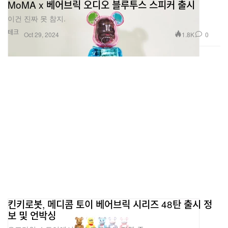
MoMA x 베어브릭 오디오 블루투스 스피커 출시
이건 진짜 못 참지.
테크
1.8K
0
Oct 29, 2024
킨키로봇, 메디콤 토이 베어브릭 시리즈 48탄 출시 정
보 및 언박싱