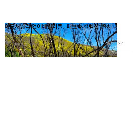
이모셔널리 언어베일러블, '패브릭 컬렉션' 출시
새빨간 하트 로고가 한가득.
패션
27
0
Jun 3, 2019