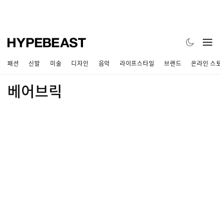
패션
신발
미술
디자인
음악
라이프스타일
브랜드
온라인 스
베어브릭