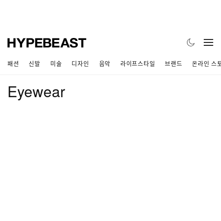
패션
신발
미술
디자인
음악
라이프스타일
브랜드
온라인 스
Eyewear