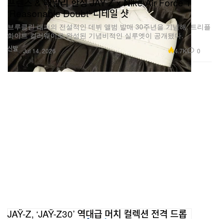
프렌즈 & 패밀리 한정 JAY-Z x Nike Air Force 1
‘Reasonable Doubt’ 디테일 샷
브루클린 래퍼의 전설적인 데뷔 앨범 발매 30주년을 기념해, 트리플
화이트 컬러웨이로 완성된 기념비적인 실루엣이 공개됐다.
신발
4.7K
0
Jul 14, 2026
JAŸ-Z, ‘JAŸ-Z30’ 역대급 머치 컬렉션 전격 드롭